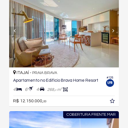
ITAJAÍ -
PRAIA BRAVA
#126
Apartamento no Edifício Brava Home Resort
4
6
4
268,
m²
0
R$ 12.150.000,
00
COBERTURA FRENTE MAR