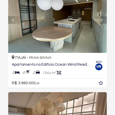
ITAJAÍ -
PRAIA BRAVA
#922
Apartamento no Edifício Ocean Wind Residence
3
4
2
154,
m²
6
R$ 3.980.000,
00