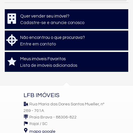
Quer vender seu imóvel?
Cadastre-se e anuncie conosco
Não encontrou o que procurava?
Entre em contato
Meus imóveis Favoritos
Lista de imóveis adicionados
LFB IMÓVEIS
Rua Maria das Dores Santos Mueller, nº
289 - 701A
Praia Brava - 88306-822
Itajaí /
SC
mapa google