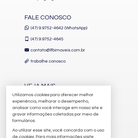
FALE CONOSCO
(47) 9.9752-4642 (WhatsApp)
(47)
9.9752-4645
contato@lfbimoveis.com.br
trabalhe conosco
VEJA MAIS
Utilizamos
cookies
para oferecer melhor
receba nosso newsletter
experiência, melhorar o desempenho,
indicadores financeiros
analisar como você interage em nosso site e
gravar informações coletadas por meio de
cadastre seu imóvel
formulários.
imóveis favoritos
Ao utilizar esse site, você concorda com o uso
de
cookies
. Para mais informações visite