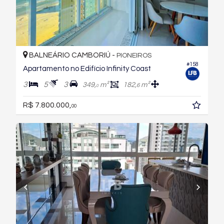
BALNEÁRIO CAMBORIÚ -
PIONEIROS
#158
Apartamento no Edifício Infinity Coast
3
5
3
349,
m²
182,
m²
6
0
R$ 7.800.000,
00