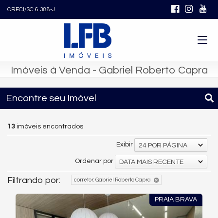
CRECI/SC 6.388-J
Imóveis à Venda - Gabriel Roberto Capra
Encontre seu Imóvel
13
imóveis encontrados
Exibir
24 POR PÁGINA
Ordenar por
DATA MAIS RECENTE
Filtrando por:
corretor:
Gabriel Roberto Capra
PRAIA BRAVA