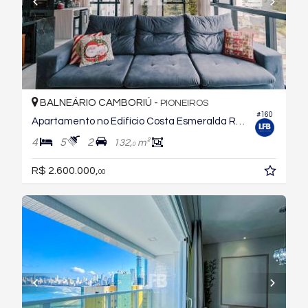
BALNEÁRIO CAMBORIÚ -
PIONEIROS
#160
Apartamento no Edifício Costa Esmeralda Residence
4
5
2
132,
m²
0
R$ 2.600.000,
00