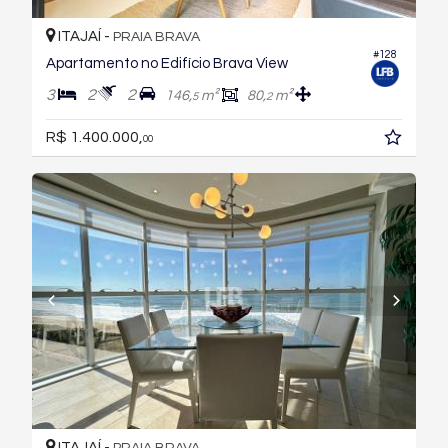
ITAJAÍ -
PRAIA BRAVA
#128
Apartamento no Edifício Brava View
3
2
2
146,
m²
80,
m²
5
2
R$ 1.400.000,
00
ITAJAÍ -