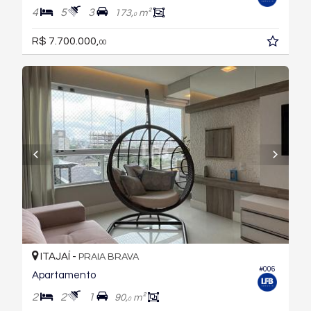
4
5
3
173,
m²
0
R$ 7.700.000,
00
ITAJAÍ -
PRAIA BRAVA
#006
Apartamento
2
2
1
90,
m²
0