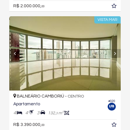
R$ 2.000.000,
00
VISTA MAR
BALNEÁRIO CAMBORIÚ -
CENTRO
#020
Apartamento
4
4
3
132,
m²
3
R$ 3.390.000,
00