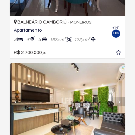
BALNEÁRIO CAMBORIÚ -
PIONEIROS
#141
Apartamento
3
4
3
167,
m²
122,
m²
0
0
R$ 2.700.000,
00