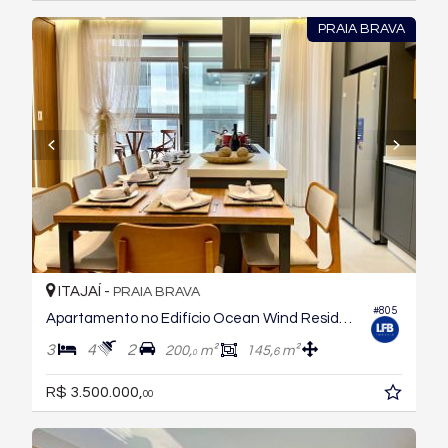
PRAIA BRAVA
ITAJAÍ -
PRAIA BRAVA
#805
Apartamento no Edifício Ocean Wind Residence
3
4
2
200,
m²
145,
m²
6
0
R$ 3.500.000,
00