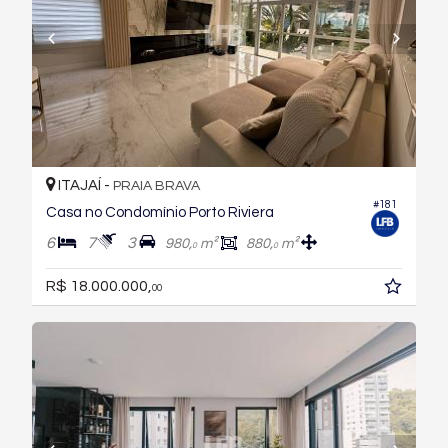
ITAJAÍ -
PRAIA BRAVA
#181
Casa no Condomínio Porto Riviera
6
7
3
980,
m²
880,
m²
0
0
R$ 18.000.000,
00