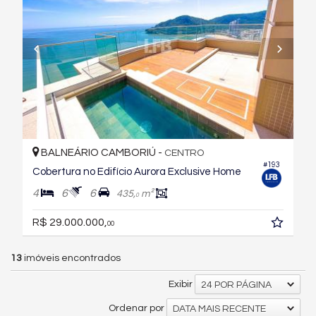
BALNEÁRIO CAMBORIÚ -
CENTRO
#193
Cobertura no Edifício Aurora Exclusive Home
4
6
6
435,
m²
0
R$ 29.000.000,
00
13
imóveis encontrados
Exibir
24 POR PÁGINA
Ordenar por
DATA MAIS RECENTE