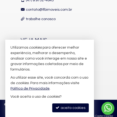
(47)
9.9752-4645
contato@lfbimoveis.com.br
trabalhe conosco
VEJA MAIS
Utilizamos
cookies
para oferecer melhor
receba nosso newsletter
experiência, melhorar o desempenho,
indicadores financeiros
analisar como você interage em nosso site e
gravar informações coletadas por meio de
cadastre seu imóvel
formulários.
imóveis favoritos
Ao utilizar esse site, você concorda com o uso
de
cookies
. Para mais informações visite
mapa de imóveis
Política de Privacidade
.
Você aceita o uso de
cookies
?
©
2026
CRECI/SC 6.388-J
Política de Privacidade
aceito cookies
Site para imobiliárias
: Castel Digital