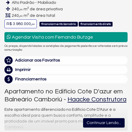
Alto Padrão - Mobiliado
240,
m² de área privativa
00
240,
m² de área total
00
R$ 3.980.000,
financiamento bancário
financiamento direto
00
Agendar Visita com Fernando Butzge
Os preços, disponibilidades e condições de pagamento poderão ser alterados sem prévia
comunicação.
Adicionar aos Favoritos
Imprimir
Financiamentos
Apartamento no Edifício Cote D'azur em
Balneário Camboriú -
Haacke Construtora
Este apartamento diferenciado no Edifício Cote D’Azur é a
escolha ideal para quem busca conforto, amplitude e a
praticidade de um imóvel pronto para morar em Balneário
Continuar Lendo...
Camboriú.