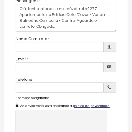
Mensagem
• Churrasqueira a carvão
• Mobiliado, equipado e decorado
• 2 vagas de garagem
🏢
Sobre o empreendimento – Edifício Cote D’Azur
Localizado em Balneário Camboriú, o Edifício Cote D’Azur
oferece uma estrutura completa de lazer, ideal para quem
Nome Completo
busca qualidade de vida e praticidade no dia a dia.
Com ambientes planejados para todas as idades, o
empreendimento proporciona momentos de lazer e
Email
convivência sem sair de casa.
🎯
Área de lazer:
Telefone
• Piscina
• Salão de festas
• Espaço gourmet
• Academia
*
campos obrigatórios
• Sala de jogos
Ao enviar você está aceitando a
política de privacidade
.
Um imóvel diferenciado, com espaço, conforto e pronto para
receber você em uma das cidades mais valorizadas do litoral
catarinense.