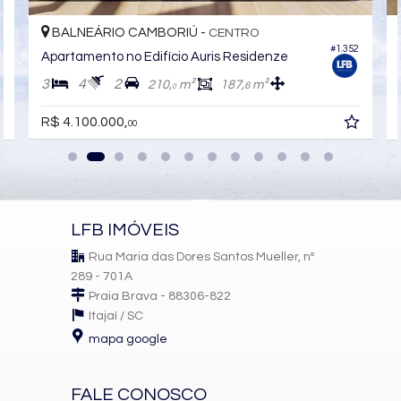
Sacada Técnica
Banheiro Social
BALNEÁRIO CAMBORIÚ -
CENTRO
#1.352
Características do Empreendimento
6
Apartamento no Edifício Auris Residenze
Sala de Jogos
3
4
2
210,
m²
187,
m²
Salão de Festas
6
0
Piscina
Espaço Gourmet
R$ 4.100.000,
00
Espaço Fitness
Medidores Individuais
Captação de Água
Portão Eletrônico
Automação Predial
Piscina Infantil
LFB IMÓVEIS
Câmeras de Segurança
Gás Central
Rua Maria das Dores Santos Mueller, nº
Elevador
289 - 701A
Hall Decorado e Mobiliado
Acessibilidade para PNE
Praia Brava - 88306-822
Itajaí /
SC
mapa google
FALE CONOSCO