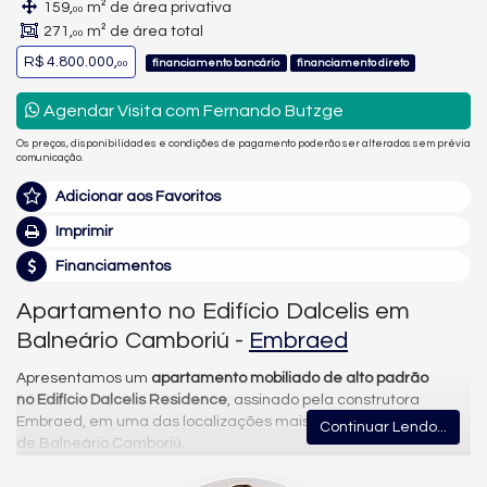
159,
m² de área privativa
00
271,
m² de área total
00
R$ 4.800.000,
financiamento bancário
financiamento direto
00
Agendar Visita com Fernando Butzge
Os preços, disponibilidades e condições de pagamento poderão ser alterados sem prévia
comunicação.
Adicionar aos Favoritos
Imprimir
Financiamentos
Apartamento no Edifício Dalcelis em
Balneário Camboriú -
Embraed
Apresentamos um
apartamento mobiliado de alto padrão
no Edifício Dalcelis Residence
, assinado pela construtora
Embraed, em uma das localizações mais valorizadas
Continuar Lendo...
de Balneário Camboriú.
Apartamento mobiliado | 3 suítes | 152 m²