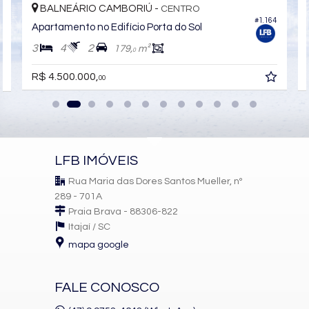
Churrasqueira
BALNEÁRIO CAMBORIÚ -
CENTRO
Piso Porcelanato
#1.164
3
Apartamento no Edifício Porta do Sol
Andar Alto
Decorado
3
4
2
179,
m²
0
Acabamento em Gesso
Móveis Planejados
R$ 4.500.000,
00
Área de Serviço
Living
Sala de Estar
Sala de Jantar
Cozinha
Sacada Integrada
Lavabo
LFB IMÓVEIS
Sacada Técnica
Rua Maria das Dores Santos Mueller, nº
Características do Empreendimento
289 - 701A
Sala de Jogos
Praia Brava - 88306-822
Salão de Festas
Piscina
Itajaí /
SC
Quadra Esportiva
mapa google
Spa
Espaço Gourmet
Portaria 24h
FALE CONOSCO
Medidores Individuais
Captação de Água