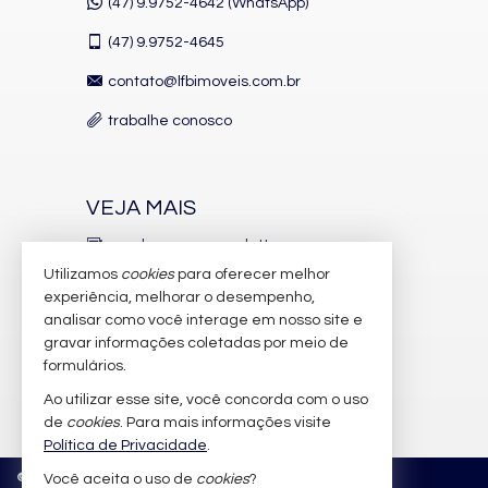
(47) 9.9752-4642 (WhatsApp)
Piscina Infantil
Gás Central
(47)
9.9752-4645
Elevador
Pìscina Térmica
contato@lfbimoveis.com.br
Sala de Reunião
Entrada para Banhistas
trabalhe conosco
Box de Praia
Hall Decorado e Mobiliado
Acessibilidade para PNE
VEJA MAIS
receba nosso newsletter
Utilizamos
cookies
para oferecer melhor
indicadores financeiros
experiência, melhorar o desempenho,
analisar como você interage em nosso site e
cadastre seu imóvel
gravar informações coletadas por meio de
imóveis favoritos
formulários.
Ao utilizar esse site, você concorda com o uso
mapa de imóveis
de
cookies
. Para mais informações visite
Política de Privacidade
.
©
2026
CRECI/SC 6.388-J
Política de Privacidade
Você aceita o uso de
cookies
?