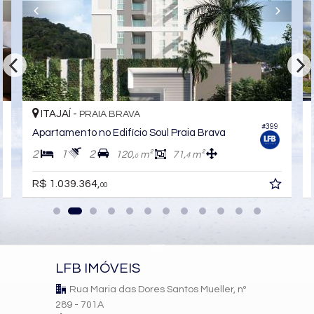
ITAJAÍ -
PRAIA BRAVA
#399
7
Apartamento no Edifício Soul Praia Brava
2
1
2
120,
m²
71,
m²
4
0
R$ 1.039.364,
00
LFB IMÓVEIS
Rua Maria das Dores Santos Mueller, nº
289 - 701A