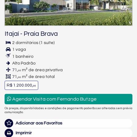
Itajaí
-
Praia Brava
2 dormitórios (1 suíte)
1 vaga
1 banheiro
Alto Padrão
71,
m² de área privativa
06
71,
m² de área total
00
R$ 1.200.000,
00
Agendar Visita com Fernando Butzge
Os preços, disponibilidades e condições de pagamento poderão ser alterados sem prévia
comunicação.
Adicionar aos Favoritos
Imprimir