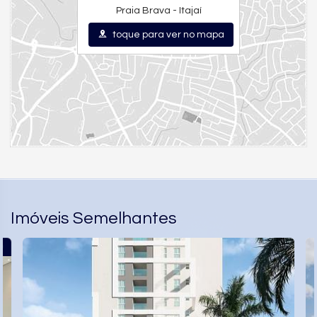
Praia Brava - Itajaí
toque para ver no mapa
Imóveis Semelhantes
O