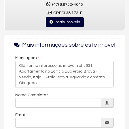
próximo a Osvaldo Reis
(47) 9.9752-4645
lazer completo
CRECI 38.173-F
Características do Imóvel
mais imóveis
Aquecimento de Água
Churrasqueira
Piso Porcelanato
Piso Vinílico
Mais informações sobre este imóvel
Infra para Ar Split
Acabamento em Gesso
Área de Serviço
Mensagem
Sacada com Churrasqueira
Sala
Cozinha
Lavabo
Características do Empreendimento
Sauna
Gerador
Nome Completo
Sala de Jogos
Salão de Festas
Piscina
Email
Espaço Gourmet
Espaço Fitness
Portaria 24h