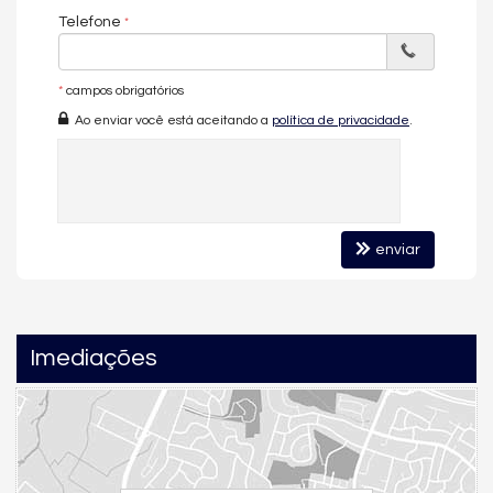
Medidores Individuais
Telefone
Portão Eletrônico
Playground
Brinquedoteca
Quiosque Externo
*
campos obrigatórios
Piscina Infantil
Ao enviar você está aceitando a
política de privacidade
.
Gás Central
Elevador
Entrada para Banhistas
Box de Praia
Hall Decorado e Mobiliado
Acessibilidade para PNE
Hidromassagem
enviar
Imediações