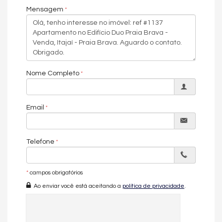
Mensagem
Ambientes integrados, bem iluminados e com layout
inteligente, proporcionando conforto tanto para moradia quanto
para veraneio.
🏢 Estrutura Completa de Lazer
Nome Completo
O Duo Praia Brava é reconhecido pela sua área de lazer ampla
e diversificada, pensada para todas as idades:
Piscina adulto
Email
Piscina infantil
Piscina térmica
Telefone
Spa
Sauna
*
campos obrigatórios
Academia
Ao enviar você está aceitando a
política de privacidade
.
Salão de festas
Espaço gourmet