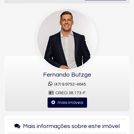
📍 Praia Brava – Itajaí
Conforto, modernidade e lazer completo em um dos endereços
mais desejados da Praia Brava. Este apartamento mobiliado
oferece
89,10 m² de área privativa
, com excelente distribuição
e
2 vagas de garagem
, ideal para quem busca praticidade e
qualidade de vida perto do mar.
✨ Características do Apartamento
1 suíte + 2 dormitórios
Fernando Butzge
Banheiro social
(47) 9.9752-4645
Sala de estar
CRECI 38.173-F
Sala de jantar
mais imóveis
Cozinha funcional
Sacada com churrasqueira
2 vagas de garagem
Mais informações sobre este imóvel
140,86 m² de área total