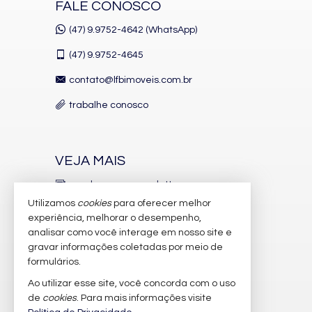
FALE CONOSCO
Vista Mar
Acabamento em Gesso
(47) 9.9752-4642 (WhatsApp)
Fechadura Eletrônica
Vista Panorâmica
(47)
9.9752-4645
Área de Serviço
Living
contato@lfbimoveis.com.br
Sacada / Varanda
Sacada com Churrasqueira
trabalhe conosco
Sala de Estar
Sala de Jantar
Terraço
Cozinha
VEJA MAIS
Espaço Gourmet
Sacada Integrada
receba nosso newsletter
Hidromassagem
Lavabo
Utilizamos
cookies
para oferecer melhor
indicadores financeiros
Sacada Técnica
experiência, melhorar o desempenho,
Banheiro Social
analisar como você interage em nosso site e
cadastre seu imóvel
Sala para 3 Ambientes
gravar informações coletadas por meio de
Características do Empreendimento
imóveis favoritos
formulários.
Sauna
Bar
Ao utilizar esse site, você concorda com o uso
mapa de imóveis
Sala de Jogos
de
cookies
. Para mais informações visite
Salão de Festas