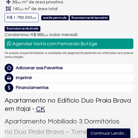
89,
m² de área privativa
00
140,
m² de área total
00
R$ 1.780.000,
aceita permuta
financiamento bancário
00
financiamento direto
Condomínio: R$ 980,
(valor mensal)
00
Agendar Visita com Fernando Butzge
Os preços, disponibilidades e condições de pagamento poderão ser alterados sem prévia
comunicação.
Adicionar aos Favoritos
Imprimir
Financiamentos
Apartamento no Edifício Duo Praia Brava
em Itajaí -
CK
Apartamento Mobiliado 3 Dormitórios
no Duo Praia Brava – Torre B
Continuar Lendo...