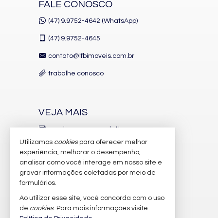
RIVA Praia Brava.
FALE CONOSCO
(47) 9.9752-4642 (WhatsApp)
Características do Imóvel
Aquecimento de Água
(47)
9.9752-4645
Churrasqueira
Piso Porcelanato
contato@lfbimoveis.com.br
Piso Vinílico
Infra para Ar Split
trabalhe conosco
Vista Mar
Acabamento em Gesso
Fechadura Eletrônica
Aceita Pet
VEJA MAIS
Área de Serviço
Living
receba nosso newsletter
Sacada com Churrasqueira
Sala de Estar
Utilizamos
cookies
para oferecer melhor
indicadores financeiros
Sala de Jantar
experiência, melhorar o desempenho,
Cozinha
analisar como você interage em nosso site e
cadastre seu imóvel
Lavabo
gravar informações coletadas por meio de
Sala para 3 Ambientes
imóveis favoritos
formulários.
Características do Empreendimento
Ao utilizar esse site, você concorda com o uso
mapa de imóveis
Sauna
Sala de Jogos
de
cookies
. Para mais informações visite
Salão de Festas