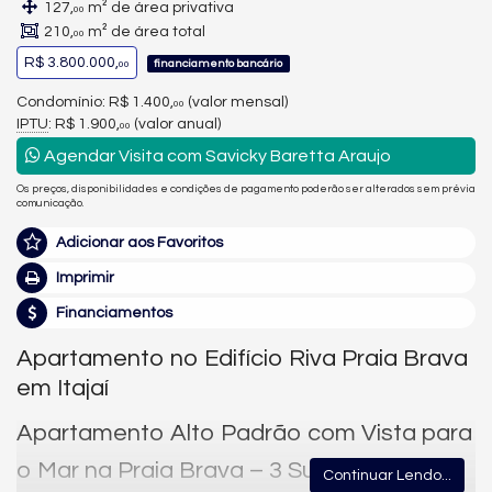
127,
m² de área privativa
00
210,
m² de área total
00
R$ 3.800.000,
financiamento bancário
00
Condomínio: R$ 1.400,
(valor mensal)
00
IPTU
: R$ 1.900,
(valor anual)
00
Agendar Visita com Savicky Baretta Araujo
Os preços, disponibilidades e condições de pagamento poderão ser alterados sem prévia
comunicação.
Adicionar aos Favoritos
Imprimir
Financiamentos
Apartamento no Edifício Riva Praia Brava
em Itajaí
Apartamento Alto Padrão com Vista para
o Mar na Praia Brava – 3 Suítes e 127 m² |
Continuar Lendo...