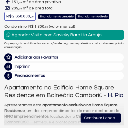
151,
m² de área privativa
00
209,
m² de área total
00
R$ 2.850.000,
financiamento bancário
financiamento direto
00
Condomínio: R$ 1.300,
(valor mensal)
00
Agendar Visita com Savicky Baretta Araujo
Os preços, disponibilidades e condições de pagamento poderão ser alterados sem prévia
comunicação.
Adicionar aos Favoritos
Imprimir
Financiamentos
Apartamento no Edifício Home Square
Residence em Balneário Camboriú -
H. Pio
Apresentamos este
apartamento exclusivo no Home Square
Residence
, um dos empreendimentos de maior destaque da
HPIO Empreendimentos
, localizado no
Centro de Balneário
Continuar Lendo...
Camboriú/SC
– entregue e pronto para morar. Esta unidade