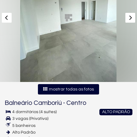
mostrar todas as fotos
Balneário Camboriú
-
Centro
4 dormitórios (4 suítes)
ALTO PADRÃO
3 vagas (Privativa)
5 banheiros
Alto Padrão