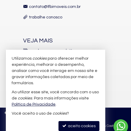
contato@lfbimoveis.com.br
trabalhe conosco
VEJA MAIS
receba nosso newsletter
Utilizamos
cookies
para oferecer melhor
indicadores financeiros
experiência, melhorar o desempenho,
analisar como você interage em nosso site e
cadastre seu imóvel
gravar informações coletadas por meio de
imóveis favoritos
formulários.
Ao utilizar esse site, você concorda com o uso
mapa de imóveis
de
cookies
. Para mais informações visite
Política de Privacidade
.
©
2026
CRECI/SC 6.388-J
Política de Privacidade
Você aceita o uso de
cookies
?
aceito cookies
Site para imobiliárias
: Castel Digital