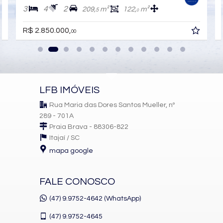
Pìscina Térmica
3
4
2
209,
m²
122,
m²
Entrada para Banhistas
5
0
Hall Decorado e Mobiliado
Acessibilidade para PNE
R$ 2.850.000,
00
LFB IMÓVEIS
Rua Maria das Dores Santos Mueller, nº
289 - 701A
Praia Brava - 88306-822
Itajaí /
SC
mapa google
FALE CONOSCO
(47) 9.9752-4642 (WhatsApp)
(47)
9.9752-4645