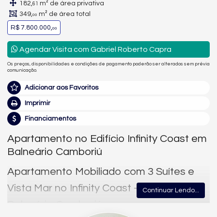
182,
m² de área privativa
61
349,
m² de área total
00
R$ 7.800.000,
00
Agendar Visita com Gabriel Roberto Capra
Os preços, disponibilidades e condições de pagamento poderão ser alterados sem prévia
comunicação.
Adicionar aos Favoritos
Imprimir
Financiamentos
Apartamento no Edifício Infinity Coast em
Balneário Camboriú
Apartamento Mobiliado com 3 Suítes e
Vista Mar no Infinity Coast – Pioneiros,
Continuar Lendo...
Balneário Camboriú