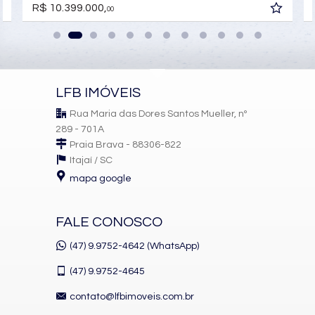
Automação Predial
R$ 10.399.000,
00
Piscina Infantil
Bicicletário
Câmeras de Segurança
Gás Central
Elevador
Depósito
Pet Place
LFB IMÓVEIS
Deck Molhado
Rua Maria das Dores Santos Mueller, nº
Solarium
Espaço Zen
289 - 701A
Pìscina Térmica
Praia Brava - 88306-822
Entrada para Banhistas
Itajaí /
SC
Box de Praia
mapa google
Hall Decorado e Mobiliado
Painéis de Energia Solar
Infra para Veículos Elétricos
Lounge
FALE CONOSCO
Estar Social
Acessibilidade para PNE
(47) 9.9752-4642 (WhatsApp)
Hidromassagem
(47)
9.9752-4645
contato@lfbimoveis.com.br