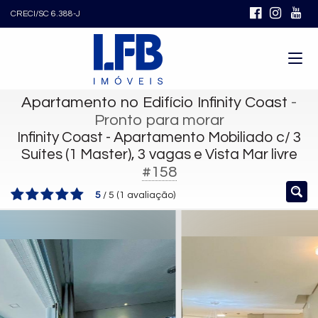
CRECI/SC 6.388-J
Apartamento no Edifício Infinity Coast
-
Pronto para morar
Infinity Coast - Apartamento Mobiliado c/ 3
Suítes (1 Master), 3 vagas e Vista Mar livre
#158
5
/
5
(
1
avaliação)