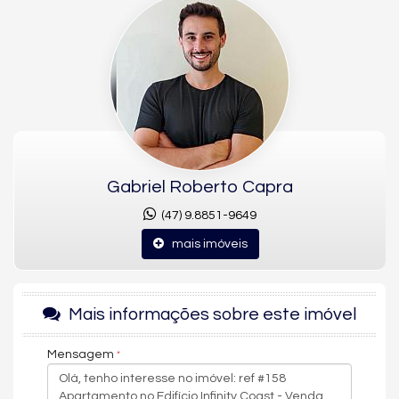
Localizado no bairro Pioneiros, próximo ao mar, este
apartamento mobiliado e decorado no Edifício Infinity Coast
está pronto para morar. São 182,61 m² de área privativa (349 m²
de área total), com 3 suítes, sendo uma suíte master, 5
banheiros e 3 vagas de garagem, com vista mar livre e vista
panorâmica, na Rua Julieta Lins.
Ambientes do apartamento
Living integrado à sala de estar, sala de jantar e sala para 3
ambientes
Gabriel Roberto Capra
Sala de TV
Cozinha americana
(47) 9.8851-9649
Suíte master
mais imóveis
Sacada com churrasqueira e sacada integrada
Banheiro social, banheiro de serviço e área de serviço com
entrada de serviço
Mais informações sobre este imóvel
Acabamentos e infraestrutura
Acabamento em gesso
Mensagem
Piso porcelanato e piso laminado
Fechadura eletrônica
Móveis planejados