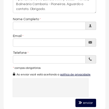
Ar-condicionado
Aquecimento de água
Internet/Wi-Fi
Nome Completo
Estrutura completa de lazer do Infinity Coast
O empreendimento reserva uma estrutura de lazer completa,
com piscina, piscina infantil, piscina térmica, espaço fitness,
Email
espaço zen, sauna e solarium, além de espaço gourmet, bar,
lounge, cinema, sala de jogos, salão de festas, brinquedoteca e
playground. Conta ainda com quadra esportiva, deck molhado,
Telefone
hidromassagem, estar social, acessibilidade para PNE,
automação predial, gerador e painéis de energia solar, portaria
24h, portão eletrônico, câmeras de segurança, captação de
*
campos obrigatórios
água, medidores individuais, infraestrutura para veículos
Ao enviar você está aceitando a
política de privacidade
.
elétricos, gás central, bicicletário, box de praia, entrada para
banhistas, quiosque externo, depósito e elevador.
O Infinity Coast está localizado no bairro Pioneiros, em Balneário
Camboriú, na Quadra do Mar. Apartamento à venda por R$
7.800.000,00, mobiliado e pronto para morar.
enviar
Características do Imóvel