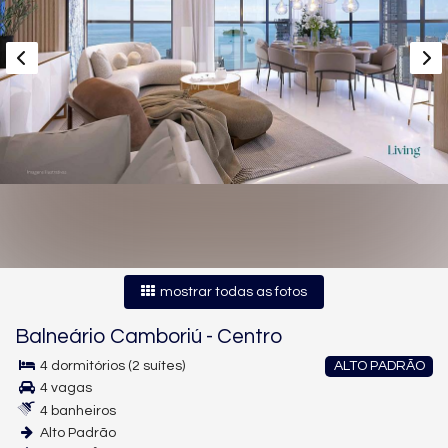
mostrar todas as fotos
Balneário Camboriú
-
Centro
4 dormitórios (2 suítes)
ALTO PADRÃO
4 vagas
4 banheiros
Alto Padrão