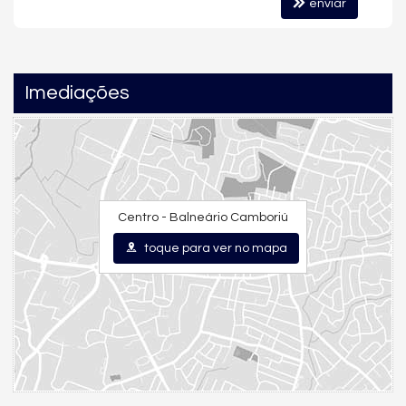
enviar
Tudo entregue em ambientes modernos, seguros e bem
planejados.
Localização Privilegiada no Centro de Balneário
Imediações
Camboriú
📍
Rua 2.000 – Centro
Próximo à praia, comércios, restaurantes, supermercados e
serviços essenciais, oferecendo praticidade no dia a dia e
alto
potencial de valorização imobiliária
.
Centro - Balneário Camboriú
✨
Apartamentos amplos no centro de Balneário Camboriú são
toque para ver no mapa
cada vez mais raros.
📲
Entre em contato agora mesmo e saiba mais sobre esta
unidade tipo no Edifício Isola Di Capri.
Características do Imóvel
Aquecimento de Água
Churrasqueira
Piso Porcelanato