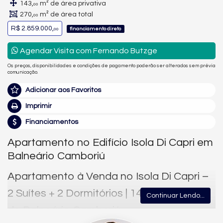
143,
m² de área privativa
00
270,
m² de área total
00
R$ 2.859.000,
financiamento direto
00
Agendar Visita com Fernando Butzge
Os preços, disponibilidades e condições de pagamento poderão ser alterados sem prévia
comunicação.
Adicionar aos Favoritos
Imprimir
Financiamentos
Apartamento no Edifício Isola Di Capri em
Balneário Camboriú
Apartamento à Venda no Isola Di Capri –
2 Suítes + 2 Dormitórios | 143 m² | Centro
Continuar Lendo...
de Balneário Camboriú