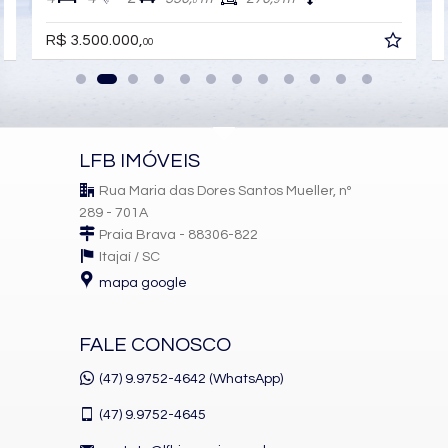
0
Portaria 24h
Medidores Individuais
R$ 3.500.000,
00
Captação de Água
Portão Eletrônico
Playground
Brinquedoteca
Pet Care
Automação Predial
Piscina Infantil
LFB IMÓVEIS
Câmeras de Segurança
Gás Central
Rua Maria das Dores Santos Mueller, nº
Elevador
289 - 701A
Espaço Zen
Praia Brava - 88306-822
Pìscina Térmica
Itajaí /
SC
Entrada para Banhistas
Box de Praia
mapa google
Hall Decorado e Mobiliado
Infra para Veículos Elétricos
Estar Social
FALE CONOSCO
Acessibilidade para PNE
Hidromassagem
(47) 9.9752-4642 (WhatsApp)
(47)
9.9752-4645