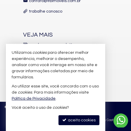
contato@lfbimoveis.com.br
trabalhe conosco
VEJA MAIS
receba nosso newsletter
Utilizamos
cookies
para oferecer melhor
indicadores financeiros
experiência, melhorar o desempenho,
analisar como você interage em nosso site e
cadastre seu imóvel
gravar informações coletadas por meio de
imóveis favoritos
formulários.
Ao utilizar esse site, você concorda com o uso
mapa de imóveis
de
cookies
. Para mais informações visite
Política de Privacidade
.
©
2026
CRECI/SC 6.388-J
Política de Privacidade
Você aceita o uso de
cookies
?
aceito cookies
Site para imobiliárias
: Castel Digital