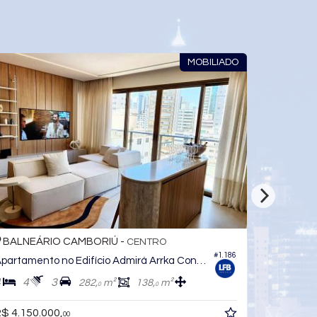
O
BALNEÁRIO CAMBORIÚ -
CENTRO
#477
Apartamento
4
4
3
295,
m²
133,
m²
0
0
R$ 4.200.000,
00