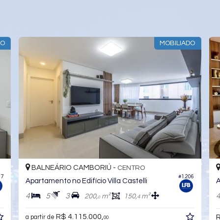
O PADRÃO
ALTO PADRÃ
BALNEÁRIO CAMBORIÚ -
CENTRO
#1.004
#060
Apartamento no Edifício Cittá Di Vinci Residenze
Apartamento no Edifício Collina Di Roma
4
6
3
494,
m²
176,
m²
0
0
R$ 3.990.000,
00