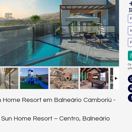
R
I
P
Os
al
n Home Resort em Balneário Camboriú -
 Sun Home Resort – Centro, Balneário