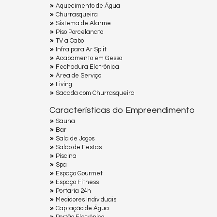
Aquecimento de Água
Churrasqueira
Sistema de Alarme
Piso Porcelanato
TV a Cabo
Infra para Ar Split
Acabamento em Gesso
Fechadura Eletrônica
Área de Serviço
Living
Sacada com Churrasqueira
Características do Empreendimento
Sauna
Bar
Sala de Jogos
Salão de Festas
Piscina
Spa
Espaço Gourmet
Espaço Fitness
Portaria 24h
Medidores Individuais
Captação de Água
Portão Eletrônico