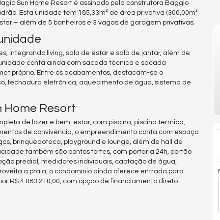
Magic Sun Home Resort é assinado pela construtora Baggio
drão. Esta unidade tem 185,33m² de área privativa (300,00m²
aster – além de 5 banheiros e 3 vagas de garagem privativas.
unidade
, integrando living, sala de estar e sala de jantar, além de
 A unidade conta ainda com sacada técnica e sacada
met próprio. Entre os acabamentos, destacam-se o
ico, fechadura eletrônica, aquecimento de água, sistema de
un Home Resort
leta de lazer e bem-estar, com piscina, piscina térmica,
a momentos de convivência, o empreendimento conta com espaço
jogos, brinquedoteca, playground e lounge, além de hall de
icidade também são pontos fortes, com portaria 24h, portão
ção predial, medidores individuais, captação de água,
proveita a praia, o condomínio ainda oferece entrada para
por R$ 4.083.210,00, com opção de financiamento direto.