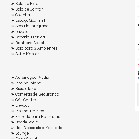
Sala de Estar
Sala de Jantar
Cozinha
Espaço Gourmet
Sacada Integrada
Lavabo
Sacada Técnica
Banheiro Social
Sala para 3 Ambientes
Suíte Master
*
Automação Predial
Piscina Infantil
Bicicletário
Câmeras de Segurança
Gás Central
Elevador
Pìscina Térmica
Entrada para Banhistas
Box de Praia
Hall Decorado e Mobiliado
Lounge
Estar Social