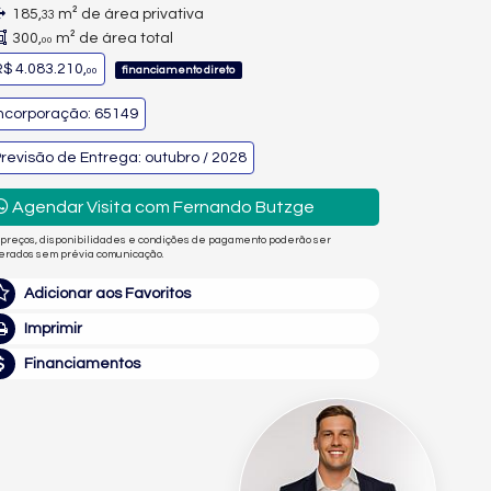
185,
m² de área privativa
33
300,
m² de área total
00
$ 4.083.210,
financiamento direto
00
ncorporação: 65149
revisão de Entrega: outubro / 2028
Agendar Visita com Fernando Butzge
 preços, disponibilidades e condições de pagamento poderão ser
terados sem prévia comunicação.
Adicionar aos Favoritos
Imprimir
Financiamentos