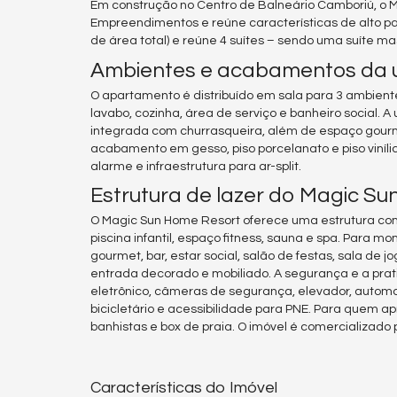
Em construção no Centro de Balneário Camboriú, o 
Empreendimentos e reúne características de alto pa
de área total) e reúne 4 suítes – sendo uma suíte m
Ambientes e acabamentos da 
O apartamento é distribuído em sala para 3 ambientes
lavabo, cozinha, área de serviço e banheiro social.
integrada com churrasqueira, além de espaço gour
acabamento em gesso, piso porcelanato e piso viníl
alarme e infraestrutura para ar-split.
Estrutura de lazer do Magic S
O Magic Sun Home Resort oferece uma estrutura comp
piscina infantil, espaço fitness, sauna e spa. Par
gourmet, bar, estar social, salão de festas, sala de 
entrada decorado e mobiliado. A segurança e a prat
eletrônico, câmeras de segurança, elevador, automa
bicicletário e acessibilidade para PNE. Para quem a
banhistas e box de praia. O imóvel é comercializado 
Características do Imóvel