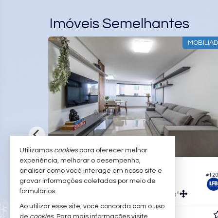
Imóveis Semelhantes
MOBILIADO
ALT
Utilizamos
cookies
para oferecer melhor
experiência, melhorar o desempenho,
BALNEÁRIO CAMBORIÚ -
TRO
CENTRO
analisar como você interage em nosso site e
#1.186
Apartamento no Edifício Admirá Arrka Concept
gravar informações coletadas por meio de
formulários.
4
4
3
,
m²
143,
m²
0
0
Ao utilizar esse site, você concorda com o uso
R$ 3.995.000,
00
de
cookies
. Para mais informações visite