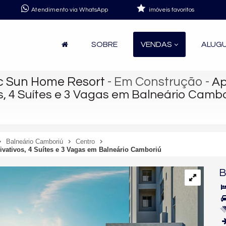
Atendimento via WhatsApp
imóveis favoritos
SOBRE
VENDAS
ALUG
c Sun Home Resort
- Em Construção
-
Ap
s, 4 Suítes e 3 Vagas em Balneário Cambo
Balneário Camboriú
Centro
vativos, 4 Suítes e 3 Vagas em Balneário Camboriú
B