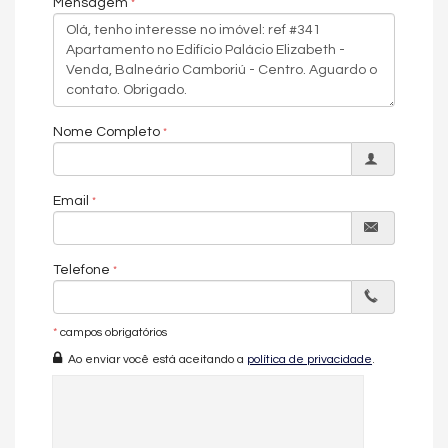
Mensagem
A
cozinha funcional
conecta-se à área de serviço, trazendo
praticidade à rotina. O imóvel também conta com
lavabo
, além
de infraestrutura completa para climatização e aquecimento.
Os acabamentos reforçam o padrão de qualidade,
com
porcelanato, rebaixamento em gesso e fechadura digital
na entrada
, agregando elegância e tecnologia.
Nome Completo
Características do
Email
apartamento
• 160 m² de área privativa
Telefone
• 4 suítes
• Living amplo integrado
• Sala de estar e sala de jantar
*
campos obrigatórios
• Sacada com churrasqueira
• Cozinha
Ao enviar você está aceitando a
política de privacidade
.
• Área de serviço
• Lavabo
• Porcelanato
• Acabamento em gesso