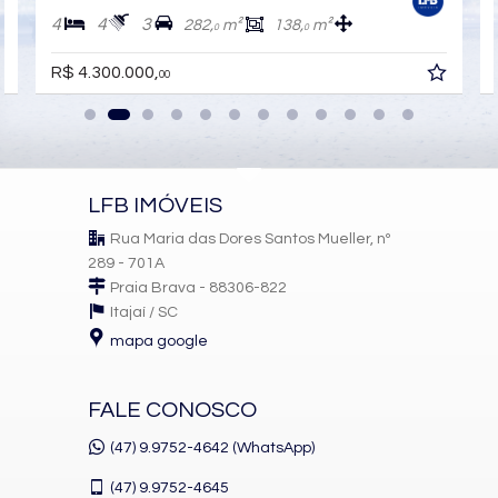
Características do Imóvel
4
4
3
282,
m²
138,
m²
0
0
Aquecimento de Água
Churrasqueira
R$ 4.300.000,
00
Piso Porcelanato
Infra para Ar Split
Acabamento em Gesso
Vista Panorâmica
Aceita Pet
Área de Serviço
LFB IMÓVEIS
Living
Sacada / Varanda
Rua Maria das Dores Santos Mueller, nº
Sala de Estar
Sala de Jantar
289 - 701A
Cozinha
Praia Brava - 88306-822
Lavabo
Itajaí /
SC
Sacada Técnica
mapa google
Características do Empreendimento
Bar
Sala de Jogos
FALE CONOSCO
Salão de Festas
Piscina
(47) 9.9752-4642 (WhatsApp)
Quadra Esportiva
Spa
(47)
9.9752-4645
Espaço Gourmet