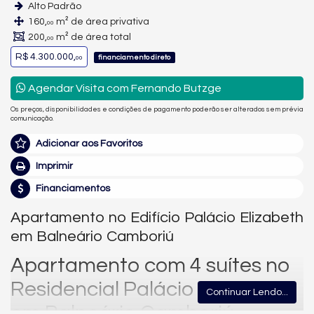
Alto Padrão
160,
m² de área privativa
00
200,
m² de área total
00
R$ 4.300.000,
financiamento direto
00
Agendar Visita com Fernando Butzge
Os preços, disponibilidades e condições de pagamento poderão ser alterados sem prévia
comunicação.
Adicionar aos Favoritos
Imprimir
Financiamentos
Apartamento no Edifício Palácio Elizabeth
em Balneário Camboriú
Apartamento com 4 suítes no
Residencial Palácio Elizabeth
Continuar Lendo...
em Balneário Camboriú