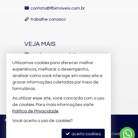
Espaço Fitness
contato@lfbimoveis.com.br
Medidores Individuais
Captação de Água
trabalhe conosco
Playground
Brinquedoteca
Quiosque Externo
Piscina Infantil
VEJA MAIS
Câmeras de Segurança
Gás Central
receba nosso newsletter
Elevador
Espaço Zen
Utilizamos
cookies
para oferecer melhor
indicadores financeiros
Entrada para Banhistas
experiência, melhorar o desempenho,
Box de Praia
analisar como você interage em nosso site e
cadastre seu imóvel
Hall Decorado e Mobiliado
gravar informações coletadas por meio de
Estar Social
imóveis favoritos
Acessibilidade para PNE
formulários.
Hidromassagem
Ao utilizar esse site, você concorda com o uso
mapa de imóveis
de
cookies
. Para mais informações visite
Política de Privacidade
.
©
2026
CRECI/SC 6.388-J
Política de Privacidade
Você aceita o uso de
cookies
?
aceito cookies
Site para imobiliárias
: Castel Digital