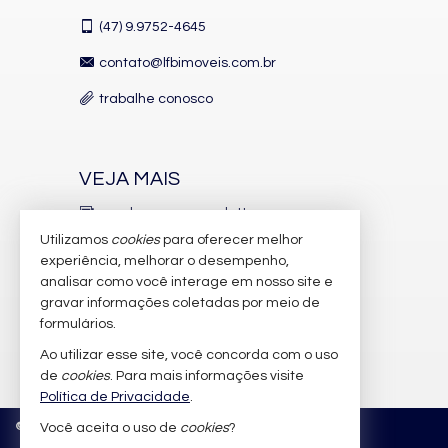
(47)
9.9752-4645
contato@lfbimoveis.com.br
trabalhe conosco
VEJA MAIS
receba nosso newsletter
Utilizamos
cookies
para oferecer melhor
indicadores financeiros
experiência, melhorar o desempenho,
analisar como você interage em nosso site e
cadastre seu imóvel
gravar informações coletadas por meio de
imóveis favoritos
formulários.
Ao utilizar esse site, você concorda com o uso
mapa de imóveis
de
cookies
. Para mais informações visite
Política de Privacidade
.
©
2026
CRECI/SC 6.388-J
Política de Privacidade
Você aceita o uso de
cookies
?