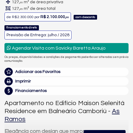
127,
m² de área privativa
05
127,
m² de área total
05
R$ 2.100.000,
de
R$ 2.300.000
por
com desconto
00
financiamento direto
Previsão de Entrega: julho / 2028
Agendar Visita com Savicky Baretta Araujo
Os preços, disponibilidades e condições de pagamento poderão ser alterados sem prévia
comunicação.
Adicionar aos Favoritos
Imprimir
Financiamentos
Apartamento no Edifício Maison Selenitá
Residence em Balneário Camboriú -
As
Ramos
Elegância com design que marca presença