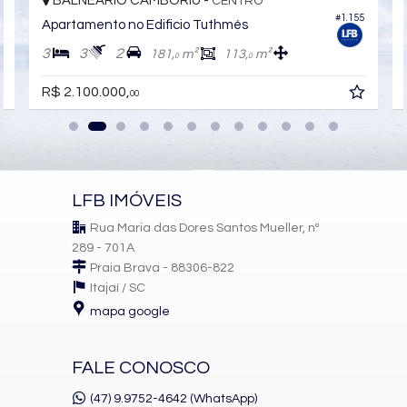
BALNEÁRIO CAMBORIÚ -
CENTRO
Lavabo
Sacada Técnica
0
#1.155
Apartamento no Edificio Tuthmés
Banheiro Social
Sala para 3 Ambientes
3
3
2
181,
m²
113,
m²
0
0
Características do Empreendimento
R$ 2.100.000,
Sala de Jogos
00
Salão de Festas
Piscina
Espaço Fitness
Medidores Individuais
Portão Eletrônico
Playground
LFB IMÓVEIS
Brinquedoteca
Automação Predial
Rua Maria das Dores Santos Mueller, nº
Piscina Infantil
289 - 701A
Elevador
Praia Brava - 88306-822
Entrada para Banhistas
Itajaí /
SC
Hall Decorado e Mobiliado
mapa google
FALE CONOSCO
(47) 9.9752-4642 (WhatsApp)