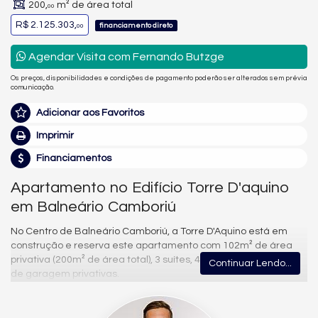
200,
m² de área total
00
R$ 2.125.303,
financiamento direto
00
Agendar Visita com Fernando Butzge
Os preços, disponibilidades e condições de pagamento poderão ser alterados sem prévia
comunicação.
Adicionar aos Favoritos
Imprimir
Financiamentos
Apartamento no Edifício Torre D'aquino
em Balneário Camboriú
No Centro de Balneário Camboriú, a Torre D'Aquino está em
construção e reserva este apartamento com 102m² de área
privativa (200m² de área total), 3 suítes, 4 banheiros e 2 vagas
Continuar Lendo...
de garagem privativas.
A unidade reúne sala de estar, sala de jantar e living integrados
à cozinha, com churrasqueira e área de serviço. O acabamento