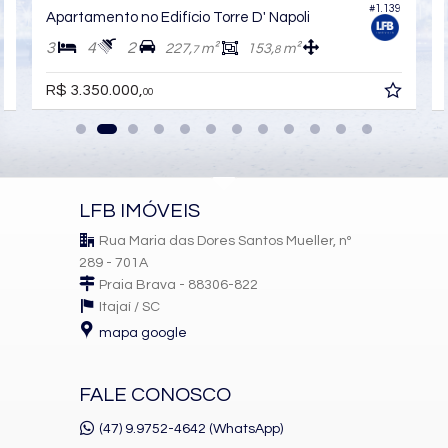
#1.139
0
Apartamento no Edifício Torre D' Napoli
3
4
2
227,
m²
153,
m²
7
8
R$ 3.350.000,
00
LFB IMÓVEIS
Rua Maria das Dores Santos Mueller, nº
289 - 701A
Praia Brava - 88306-822
Itajaí /
SC
mapa google
FALE CONOSCO
(47) 9.9752-4642 (WhatsApp)