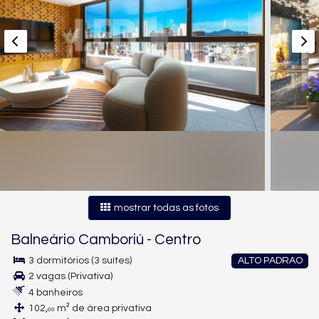
mostrar todas as fotos
Balneário Camboriú
-
Centro
3 dormitórios (3 suítes)
ALTO PADRAO
2 vagas (Privativa)
4 banheiros
102,
m² de área privativa
00