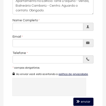
Características do Empreendimento
Sala de Jogos
Piscina
Espaço Gourmet
Espaço Fitness
Nome Completo
Medidores Individuais
Playground
Brinquedoteca
Piscina Infantil
Email
Gás Central
Elevador
Pìscina Térmica
Hall Decorado e Mobiliado
Telefone
Acessibilidade para PNE
*
campos obrigatórios
Ao enviar você está aceitando a
política de privacidade
.
enviar