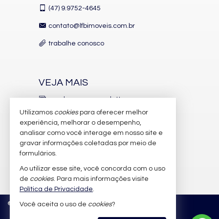
(47)
9.9752-4645
contato@lfbimoveis.com.br
trabalhe conosco
VEJA MAIS
receba nosso newsletter
Utilizamos
cookies
para oferecer melhor
indicadores financeiros
experiência, melhorar o desempenho,
analisar como você interage em nosso site e
cadastre seu imóvel
gravar informações coletadas por meio de
imóveis favoritos
formulários.
Ao utilizar esse site, você concorda com o uso
mapa de imóveis
de
cookies
. Para mais informações visite
Política de Privacidade
.
©
2026
CRECI/SC 6.388-J
Política de Privacidade
Você aceita o uso de
cookies
?