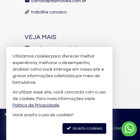
contato@lfbimoveis.com.br
trabalhe conosco
VEJA MAIS
receba nosso newsletter
Utilizamos
cookies
para oferecer melhor
indicadores financeiros
experiência, melhorar o desempenho,
analisar como você interage em nosso site e
cadastre seu imóvel
gravar informações coletadas por meio de
imóveis favoritos
formulários.
Ao utilizar esse site, você concorda com o uso
mapa de imóveis
de
cookies
. Para mais informações visite
Política de Privacidade
.
©
2026
CRECI/SC 6.388-J
Política de Privacidade
Você aceita o uso de
cookies
?
aceito cookies
Site para imobiliárias
: Castel Digital