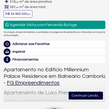
316,
m² de área privativa
00
587,
m² de área total
00
R$ 34.900.000,
00
Agendar Visita com Fernando Butzge
Os preços, disponibilidades e condições de pagamento poderão ser alterados sem prévia
comunicação.
Adicionar aos Favoritos
Imprimir
Financiamentos
Apartamento no Edifício Millennium
Palace Residence em Balneário Camboriú
-
FG Empreendimentos
Apartamento de Luxo Frente Mar com 4
Continuar Lendo...
Suítes e Piscina Privativa no Millennium