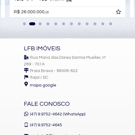
Portão Eletrônico
0
Playground
R$ 26.000.000,
Brinquedoteca
00
Quiosque Externo
Automação Predial
Piscina Infantil
Bicicletário
Câmeras de Segurança
Gás Central
LFB IMÓVEIS
Elevador
Depósito
Rua Maria das Dores Santos Mueller, nº
Deck Molhado
289 - 701A
Solarium
Praia Brava - 88306-822
Espaço Zen
Pìscina Térmica
Itajaí /
SC
Sala de Reunião
mapa google
Entrada para Banhistas
Box de Praia
Hall Decorado e Mobiliado
FALE CONOSCO
Lounge
Estar Social
(47) 9.9752-4642 (WhatsApp)
Acessibilidade para PNE
Hidromassagem
(47)
9.9752-4645