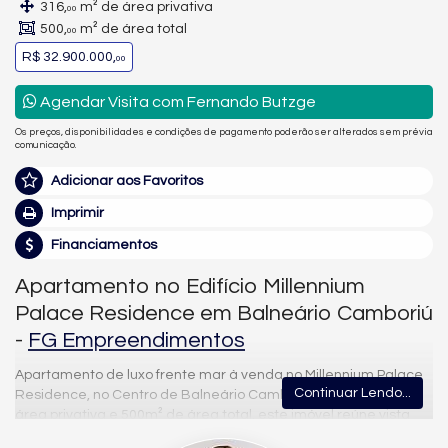
316,
m² de área privativa
00
500,
m² de área total
00
R$ 32.900.000,
00
Agendar Visita com Fernando Butzge
Os preços, disponibilidades e condições de pagamento poderão ser alterados sem prévia
comunicação.
Adicionar aos Favoritos
Imprimir
Financiamentos
Apartamento no Edifício Millennium
Palace Residence em Balneário Camboriú
-
FG Empreendimentos
Apartamento de luxo frente mar à venda no Millennium Palace
Continuar Lendo...
Residence, no Centro de Balneário Camboriú. Com 316m² de
área privativa e 500m² de área total, este imóvel reúne vista
mar, vista livre e vista panorâmica em andar alto, com piscina