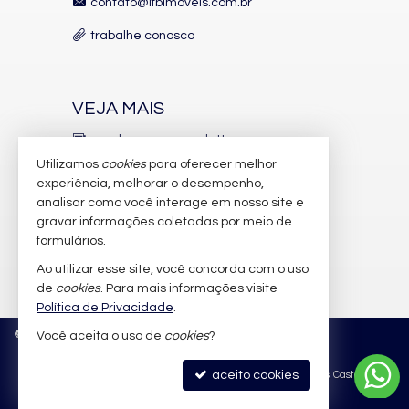
contato@lfbimoveis.com.br
trabalhe conosco
VEJA MAIS
receba nosso newsletter
Utilizamos
cookies
para oferecer melhor
indicadores financeiros
experiência, melhorar o desempenho,
analisar como você interage em nosso site e
cadastre seu imóvel
gravar informações coletadas por meio de
imóveis favoritos
formulários.
Ao utilizar esse site, você concorda com o uso
mapa de imóveis
de
cookies
. Para mais informações visite
Política de Privacidade
.
©
2026
CRECI/SC 6.388-J
Política de Privacidade
Você aceita o uso de
cookies
?
aceito cookies
Site para imobiliárias
: Castel Digital