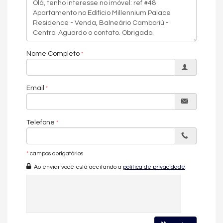
medidores individuais, acessibilidade para PNE e hall decorado
e mobiliado.
Localizado na Avenida Atlântica, no Centro de Balneário
Camboriú, este apartamento de luxo frente mar está avaliado
em R$ 32.900.000 — uma oportunidade exclusiva para quem
Nome Completo
busca o que há de mais alto padrão na orla da cidade.
Características do Imóvel
Email
Aquecimento de Água
Churrasqueira
Piso Porcelanato
Telefone
Infra para Ar Split
Andar Alto
Vista Livre
Vista Mar
*
campos obrigatórios
Acabamento em Gesso
Ao enviar você está aceitando a
política de privacidade
.
Vista Panorâmica
Área de Serviço
Copa/Cozinha
Estar Íntimo
Living
Piscina Privativa
Sala de Estar