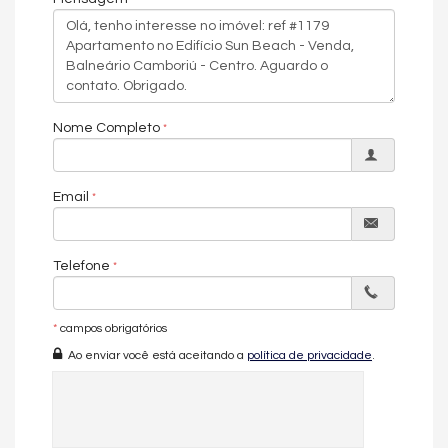
3 vagas de garagem
Ambientes amplos, bem iluminados e ventilados
🏢 Estrutura Completa de Lazer – Edifício Sun
Nome Completo
Beach
O condomínio oferece uma experiência de
home resort
, com
espaços pensados para todas as idades:
Email
Piscina adulto e
piscina infantil
Spa e sauna
Telefone
Academia e espaço fitness
Quadra poliesportiva
*
campos obrigatórios
Salão de festas
Ao enviar você está aceitando a
política de privacidade
.
Espaço gourmet
Pub
Playground