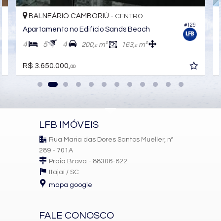
BALNEÁRIO CAMBORIÚ -
CENTRO
#129
Características do Imóvel
Apartamento no Edifício Sands Beach
Ar Condicionado
4
5
4
200,
m²
163,
m²
0
0
Churrasqueira
Piso Porcelanato
R$ 3.650.000,
Infra para Ar Split
00
Acabamento em Gesso
Living
Sacada com Churrasqueira
Sala de Estar
Sala de Jantar
Cozinha
LFB IMÓVEIS
Lavabo
Rua Maria das Dores Santos Mueller, nº
Características do Empreendimento
289 - 701A
Sala de Jogos
Salão de Festas
Praia Brava - 88306-822
Piscina
Itajaí /
SC
Espaço Gourmet
mapa google
Espaço Fitness
Portaria 24h
Medidores Individuais
Portão Eletrônico
FALE CONOSCO