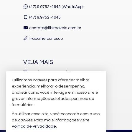
Playground
Brinquedoteca
(47) 9.9752-4642 (WhatsApp)
Piscina Infantil
Câmeras de Segurança
(47)
9.9752-4645
Gás Central
Elevador
contato@lfbimoveis.com.br
Hall Decorado e Mobiliado
Acessibilidade para PNE
trabalhe conosco
VEJA MAIS
receba nosso newsletter
Utilizamos
cookies
para oferecer melhor
indicadores financeiros
experiência, melhorar o desempenho,
analisar como você interage em nosso site e
cadastre seu imóvel
gravar informações coletadas por meio de
imóveis favoritos
formulários.
Ao utilizar esse site, você concorda com o uso
mapa de imóveis
de
cookies
. Para mais informações visite
Política de Privacidade
.