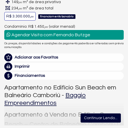
149,
m² de área privativa
00
234,
m² de área total
00
R$ 3.300.000,
financiamento bancário
00
Condomínio: R$ 1.450,
(valor mensal)
00
Agendar Visita com Fernando Butzge
Os preços, disponibilidades e condições de pagamento poderão ser alterados sem prévia
comunicação.
Adicionar aos Favoritos
Imprimir
Financiamentos
Apartamento no Edifício Sun Beach em
Balneário Camboriú -
Baggio
Empreendimentos
Apartamento à Venda no Edifício Sun
Continuar Lendo...
Beach – Centro de Balneário Camboriú |