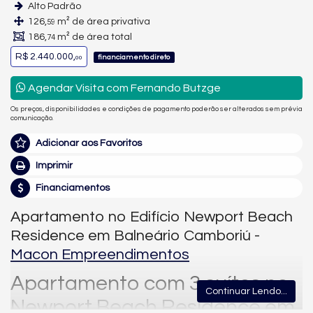
Alto Padrão
126,
m² de área privativa
59
186,
m² de área total
74
R$ 2.440.000,
financiamento direto
00
Agendar Visita com Fernando Butzge
Os preços, disponibilidades e condições de pagamento poderão ser alterados sem prévia
comunicação.
Adicionar aos Favoritos
Imprimir
Financiamentos
Apartamento no Edifício Newport Beach
Residence em Balneário Camboriú -
Macon Empreendimentos
Apartamento com 3 suítes no
Continuar Lendo...
Newport Beach Residence em