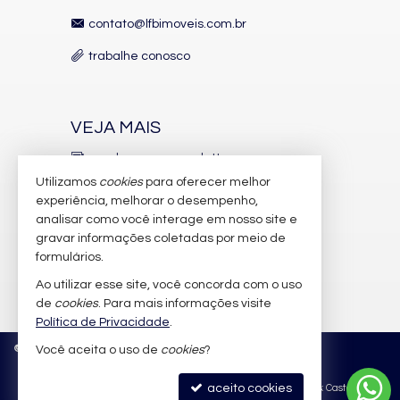
Coworking
contato@lfbimoveis.com.br
Sala de Reunião
Hall Decorado e Mobiliado
trabalhe conosco
Lounge
Acessibilidade para PNE
VEJA MAIS
receba nosso newsletter
Utilizamos
cookies
para oferecer melhor
indicadores financeiros
experiência, melhorar o desempenho,
analisar como você interage em nosso site e
cadastre seu imóvel
gravar informações coletadas por meio de
imóveis favoritos
formulários.
Ao utilizar esse site, você concorda com o uso
mapa de imóveis
de
cookies
. Para mais informações visite
Política de Privacidade
.
©
2026
CRECI/SC 6.388-J
Política de Privacidade
Você aceita o uso de
cookies
?
aceito cookies
Site para imobiliárias
: Castel Digital