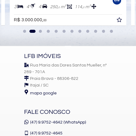
Churrasqueira
3
4
4
250,
m²
114,
m²
0
0
Piso Porcelanato
Infra para Ar Split
R$ 3.000.000,
Acabamento em Gesso
00
Área de Serviço
Living
Sacada / Varanda
Sala de Estar
Sala de Jantar
Cozinha
LFB IMÓVEIS
Lavabo
Sacada Técnica
Rua Maria das Dores Santos Mueller, nº
289 - 701A
Características do Empreendimento
Praia Brava - 88306-822
Salão de Festas
Piscina
Itajaí /
SC
Espaço Gourmet
mapa google
Espaço Fitness
Captação de Água
Portão Eletrônico
FALE CONOSCO
Brinquedoteca
Piscina Infantil
(47) 9.9752-4642 (WhatsApp)
Câmeras de Segurança
Gás Central
(47)
9.9752-4645
Elevador