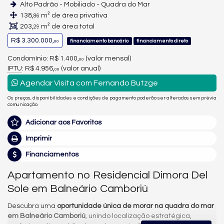
Alto Padrão - Mobiliado - Quadra do Mar
138,
m² de área privativa
86
203,
m² de área total
29
R$ 3.300.000,
financiamento bancário
financiamento direto
00
Condomínio: R$ 1.400,
(valor mensal)
00
IPTU
: R$ 4.956,
(valor anual)
00
Agendar Visita com Fernando Butzge
Os preços, disponibilidades e condições de pagamento poderão ser alterados sem prévia
comunicação.
Adicionar aos Favoritos
Imprimir
Financiamentos
Apartamento no Residencial Dimora Del
Sole em Balneário Camboriú
Descubra uma
oportunidade única de morar na quadra do mar
em Balneário Camboriú
, unindo localização estratégica,