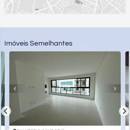
Portão Eletrônico
Câmeras de Segurança
Gás Central
Elevador
Entrada para Banhistas
Hall Decorado e Mobiliado
Acessibilidade para PNE
Imóveis Semelhantes