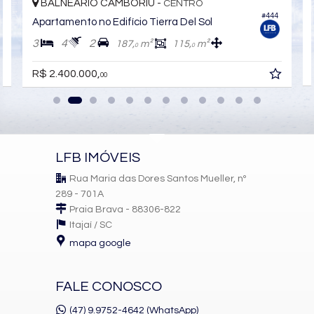
BALNEÁRIO CAMBORIÚ -
CENTRO
8
#444
Apartamento no Edifício Tierra Del Sol
3
4
2
187,
m²
115,
m²
0
0
R$ 2.400.000,
00
LFB IMÓVEIS
Rua Maria das Dores Santos Mueller, nº
289 - 701A
Praia Brava - 88306-822
Itajaí /
SC
mapa google
FALE CONOSCO
(47) 9.9752-4642 (WhatsApp)