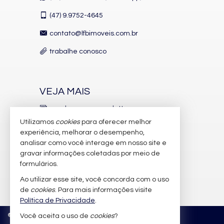
(47)
9.9752-4645
contato@lfbimoveis.com.br
trabalhe conosco
VEJA MAIS
receba nosso newsletter
Utilizamos
cookies
para oferecer melhor
indicadores financeiros
experiência, melhorar o desempenho,
analisar como você interage em nosso site e
cadastre seu imóvel
gravar informações coletadas por meio de
imóveis favoritos
formulários.
Ao utilizar esse site, você concorda com o uso
mapa de imóveis
de
cookies
. Para mais informações visite
Política de Privacidade
.
©
2026
CRECI/SC 6.388-J
Política de Privacidade
Você aceita o uso de
cookies
?