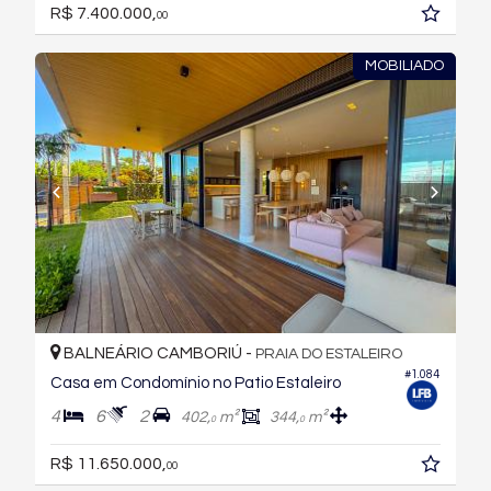
R$ 7.400.000,
00
MOBILIADO
BALNEÁRIO CAMBORIÚ -
PRAIA DO ESTALEIRO
#1.084
Casa em Condomínio no Patio Estaleiro
4
6
2
402,
m²
344,
m²
0
0
R$ 11.650.000,
00