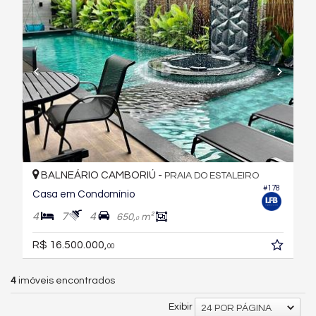
BALNEÁRIO CAMBORIÚ -
PRAIA DO ESTALEIRO
#178
Casa em Condomínio
4
7
4
650,
m²
0
R$ 16.500.000,
00
4
imóveis encontrados
Exibir
24 POR PÁGINA