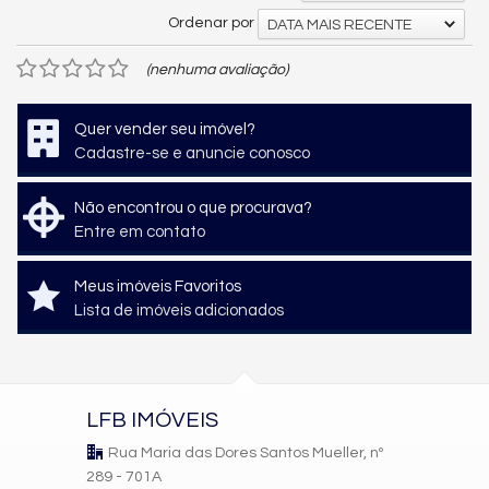
Ordenar por
DATA MAIS RECENTE
(nenhuma avaliação)
Quer vender seu imóvel?
Cadastre-se e anuncie conosco
Não encontrou o que procurava?
Entre em contato
Meus imóveis Favoritos
Lista de imóveis adicionados
LFB IMÓVEIS
Rua Maria das Dores Santos Mueller, nº
289 - 701A