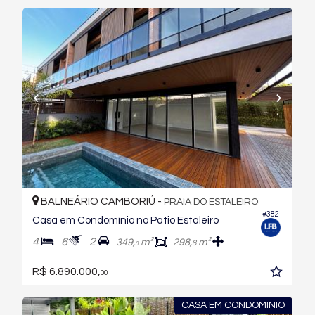
BALNEÁRIO CAMBORIÚ -
PRAIA DO ESTALEIRO
#382
Casa em Condomínio no Patio Estaleiro
4
6
2
349,
m²
298,
m²
8
0
R$ 6.890.000,
00
CASA EM CONDOMINIO