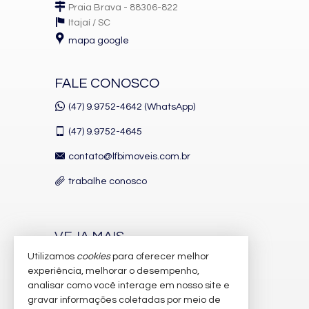
Praia Brava - 88306-822
Itajaí /
SC
mapa google
FALE CONOSCO
(47) 9.9752-4642 (WhatsApp)
(47)
9.9752-4645
contato@lfbimoveis.com.br
trabalhe conosco
VEJA MAIS
Utilizamos
cookies
para oferecer melhor
receba nosso newsletter
experiência, melhorar o desempenho,
indicadores financeiros
analisar como você interage em nosso site e
gravar informações coletadas por meio de