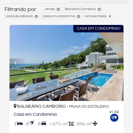
Filtrando por:
venda
Balneário Camboriú
praia do estaleiro
casa em condomínio
remover todos
CASA EM CONDOMINIO
BALNEÁRIO CAMBORIÚ -
PRAIA DO ESTALEIRO
#1.102
Casa em Condomínio
5
6
6
1.077,
m²
554,
m²
0
0