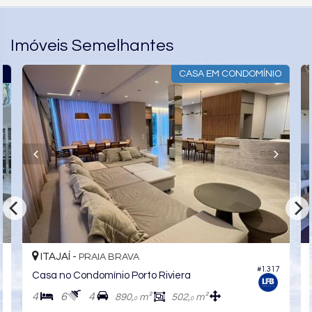
Imóveis Semelhantes
O
CASA EM CONDOMÍNIO
ITAJAÍ -
PRAIA BRAVA
#1.317
Casa no Condomínio Porto Riviera
4
6
4
890,
m²
502,
m²
0
0