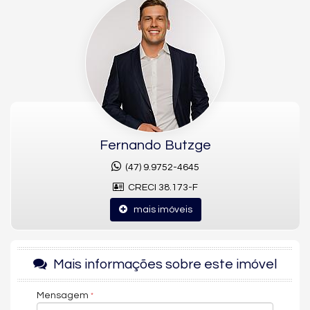
conta com 3 suítes, totalizando 5 banheiros, e 4 vagas de
garagem privativas, sendo classificada como um imóvel
diferenciado dentro do condomínio.
Uma opção diferenciada para quem busca uma casa
espaçosa e de alto padrão em condomínio, no bairro Rio do
Meio, em Itajaí.
Fernando Butzge
(47) 9.9752-4645
CRECI 38.173-F
mais imóveis
Mais informações sobre este imóvel
Mensagem