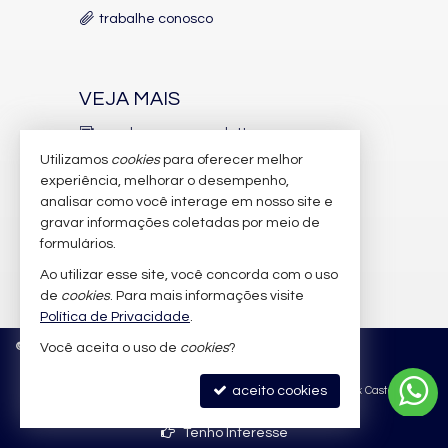
trabalhe conosco
VEJA MAIS
receba nosso newsletter
Utilizamos
cookies
para oferecer melhor
indicadores financeiros
experiência, melhorar o desempenho,
analisar como você interage em nosso site e
cadastre seu imóvel
gravar informações coletadas por meio de
imóveis favoritos
formulários.
Ao utilizar esse site, você concorda com o uso
mapa de imóveis
de
cookies
. Para mais informações visite
Política de Privacidade
.
©
2026
CRECI/SC 6.388-J
Política de Privacidade
Você aceita o uso de
cookies
?
aceito cookies
Site para imobiliárias
: Castel Digital
Tenho Interesse