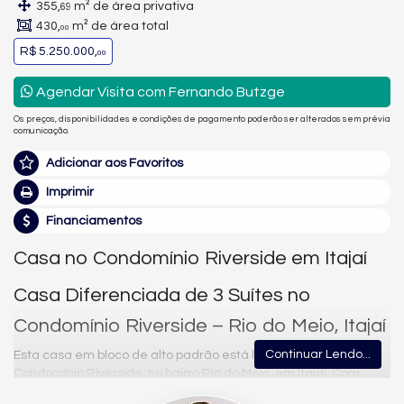
355,
m² de área privativa
69
430,
m² de área total
00
R$ 5.250.000,
00
Agendar Visita com Fernando Butzge
Os preços, disponibilidades e condições de pagamento poderão ser alterados sem prévia
comunicação.
Adicionar aos Favoritos
Imprimir
Financiamentos
Casa no Condomínio Riverside em Itajaí
Casa Diferenciada de 3 Suítes no
Condomínio Riverside – Rio do Meio, Itajaí
Continuar Lendo...
Esta casa em bloco de alto padrão está localizada no
Condomínio Riverside, no bairro Rio do Meio, em Itajaí. Com
355,69 m² de área privativa (430,00 m² de área total), o imóvel