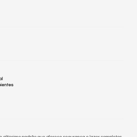
al
bientes
 altíssimo padrão que oferece segurança e lazer completos