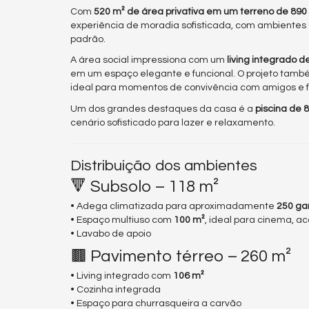
Com
520 m² de área privativa em um terreno de 890
experiência de moradia sofisticada, com ambientes
padrão.
A área social impressiona com um
living integrado 
em um espaço elegante e funcional. O projeto tam
ideal para momentos de convivência com amigos e f
Um dos grandes destaques da casa é a
piscina de 
cenário sofisticado para lazer e relaxamento.
Distribuição dos ambientes
🔻 Subsolo – 118 m²
• Adega climatizada para aproximadamente
250 ga
• Espaço multiuso com
100 m²
, ideal para cinema, a
• Lavabo de apoio
🟫 Pavimento térreo – 260 m²
• Living integrado com
106 m²
• Cozinha integrada
• Espaço para churrasqueira a carvão