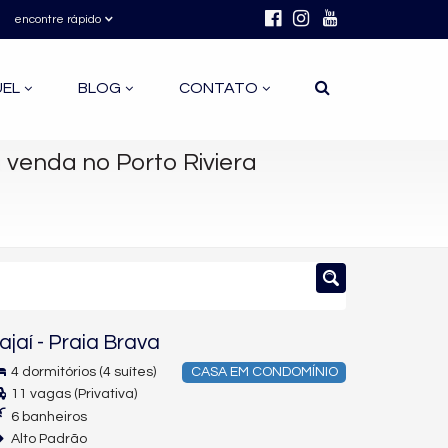
encontre rápido
UEL
BLOG
CONTATO
 venda no Porto Riviera
tajaí
-
Praia Brava
4 dormitórios (4 suítes)
CASA EM CONDOMÍNIO
11 vagas (Privativa)
6 banheiros
Alto Padrão