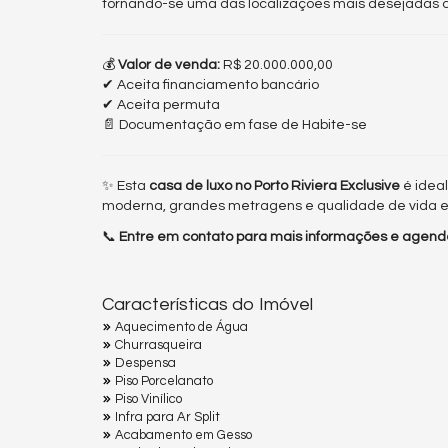
tornando-se uma das localizações mais desejadas do
💰
Valor de venda:
R$ 20.000.000,00
✔ Aceita financiamento bancário
✔ Aceita permuta
📄 Documentação em fase de Habite-se
✨ Esta
casa de luxo no Porto Riviera Exclusive
é idea
moderna, grandes metragens e qualidade de vida e
📞
Entre em contato para mais informações e agende
Características do Imóvel
Aquecimento de Água
Churrasqueira
Despensa
Piso Porcelanato
Piso Vinílico
Infra para Ar Split
Acabamento em Gesso