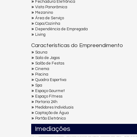
Fechadura Eletrônica
Vista Panorâmica
Mezanino
Área de Serviço
Copa/Cozinha
Dependência de Empregada
Living
Características do Empreendimento
Sauna
Sala de Jogos
Salão de Festas
Cinema
Piscina
Quadra Esportiva
Spa
Espaço Gourmet
Espaço Fitness
Portaria 24h
Medidores Individuais
Captação de Água
Portão Eletrônico
Imediações