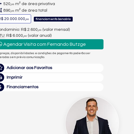
520,
m² de área privativa
00
890,
m² de área total
00
$ 20.000.000,
financiamento bancário
00
ndomínio: R$ 2.600,
(valor mensal)
00
PTU
: R$ 6.000,
(valor anual)
00
Agendar Visita com Fernando Butzge
 preços, disponibilidades e condições de pagamento poderão ser
terados sem prévia comunicação.
Adicionar aos Favoritos
Imprimir
Financiamentos