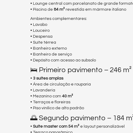
• Lounge central com porcelanato de grande formato 
• Piscina de
84 m²
revestida em mármore italiano
Ambientes complementares:
• Lavabo
• Louceiro
• Despensa
• Suíte térrea
• Banheiro externo
• Banheiro de serviço
• Depósito com acesso ao subsolo
🛌 Primeiro pavimento – 246 m²
•
3 suítes amplas
• Área de circulação e rouparia
• Lavanderia
• Mezanino com
40 m²
• Terraços e floreiras
• Piso vinílico de alto padrão
🌅 Segundo pavimento – 184 m
•
Suíte master com 54 m²
e layout personalizável
• Terraço panorâmico