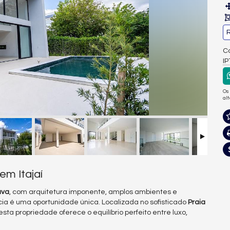
R
Co
I
Os
al
em Itajaí
ava
, com arquitetura imponente, amplos ambientes e
ncia é uma oportunidade única. Localizada no sofisticado
Praia
 esta propriedade oferece o equilíbrio perfeito entre luxo,