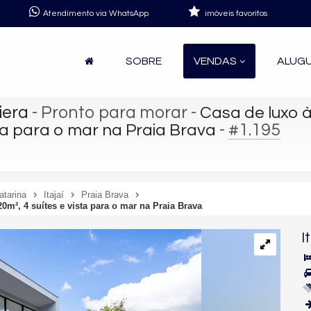
Atendimento via WhatsApp
imóveis favoritos
SOBRE
VENDAS
ALUG
iera
- Pronto para morar
-
Casa de luxo à
-
#1.195
sta para o mar na Praia Brava
atarina
Itajaí
Praia Brava
0m², 4 suítes e vista para o mar na Praia Brava
I