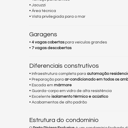
• Jacuzzi
• Área técnica
• Vista privilegiada para o mar
Garagens
•
4 vagas cobertas
para veículos grandes
•
7 vagas descobertas
Diferenciais construtivos
• Infraestrutura completa para
automação residenci
• Preparação para
ar-condicionado em todos os am
• Escada em
mármore
• Guarda-corpo em vidro de alta resistência
• Excelente
isolamento térmico e acústico
• Acabamentos de alto padrão
Estrutura do condomínio
O
Porto Riviera Exclusive
é um condomínio fechado de