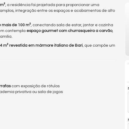
 m²
, a residência foi projetada para proporcionar uma
 amplos, integração entre os espaços e acabamentos de alto
de mais de 100 m²
, conectando sala de estar, jantar e cozinha
bém contempla
espaço gourmet com churrasqueira a carvão
,
amília.
84 m² revestida em mármore italiano de Bari
, que compõe um
rrafas
com exposição de rótulos
cademia privativa ou sala de jogos