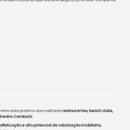
omínio está próximo aos melhores
restaurantes, beach clubs,
lneário Camboriú
.
fisticação e alto potencial de valorização imobiliária
,