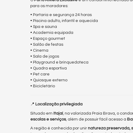
para os moradores:
• Portaria e segurança 24 horas
• Piscina adulto, infantil e aquecida
• Spa e sauna
• Academia equipada
• Espaço gourmet
• Salão de festas
• Cinema
• Sala de jogos
• Playground e brinquedoteca
• Quadra esportiva
• Pet care
• Quiosque externo
• Bicicletário
📍
Localização privilegiada
Situado em
Itajaí
, na valorizada Praia Brava, o cond
escolas e serviços
, além de possuir fácil acesso a
Ba
A região é conhecida por unir
natureza preservada, so