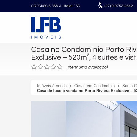
CRECI/SC 6.388-J
- Itajaí /
SC
(47)
9.9752-4642
Casa no Condomínio Porto Riv
Exclusive – 520m², 4 suítes e vi
(nenhuma avaliação)
Imóveis à Venda
Casas em Condomínio
Santa C
Casa de luxo à venda no Porto Riviera Exclusive – 52