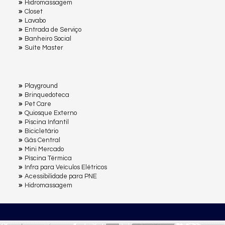
Hidromassagem
Closet
Lavabo
Entrada de Serviço
Banheiro Social
Suíte Master
Playground
Brinquedoteca
Pet Care
Quiosque Externo
Piscina Infantil
Bicicletário
Gás Central
Mini Mercado
Pìscina Térmica
Infra para Veículos Elétricos
Acessibilidade para PNE
Hidromassagem