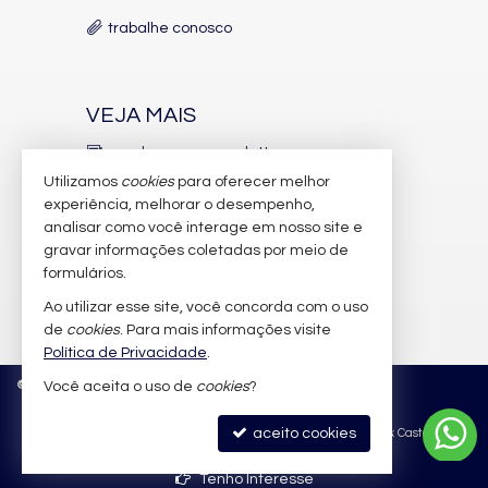
trabalhe conosco
VEJA MAIS
receba nosso newsletter
Utilizamos
cookies
para oferecer melhor
indicadores financeiros
experiência, melhorar o desempenho,
analisar como você interage em nosso site e
cadastre seu imóvel
gravar informações coletadas por meio de
imóveis favoritos
formulários.
Ao utilizar esse site, você concorda com o uso
mapa de imóveis
de
cookies
. Para mais informações visite
Política de Privacidade
.
©
2026
CRECI/SC 6.388-J
Política de Privacidade
Você aceita o uso de
cookies
?
aceito cookies
Site para imobiliárias
: Castel Digital
Tenho Interesse