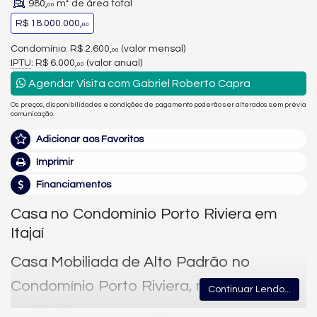
980,
m² de área total
00
R$ 18.000.000,
00
Condomínio: R$ 2.600,
(valor mensal)
00
IPTU
: R$ 6.000,
(valor anual)
00
Agendar Visita com Gabriel Roberto Capra
Os preços, disponibilidades e condições de pagamento poderão ser alterados sem prévia
comunicação.
Adicionar aos Favoritos
Imprimir
Financiamentos
Casa no Condomínio Porto Riviera em
Itajaí
Casa Mobiliada de Alto Padrão no
Condomínio Porto Riviera, na Praia Brava
Continuar Lendo...
em Itajaí