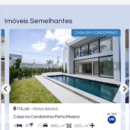
Imóveis Semelhantes
O
CASA EM CONDOMÍNIO
ITAJAÍ -
PRAIA BRAVA
7
#1.195
Casa no Condomínio Porto Riviera
4
6
11
890,
m²
520,
m²
0
0