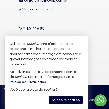
contato@lfbimoveis.com.br
trabalhe conosco
VEJA MAIS
receba nosso newsletter
Utilizamos
cookies
para oferecer melhor
indicadores financeiros
experiência, melhorar o desempenho,
analisar como você interage em nosso site e
cadastre seu imóvel
gravar informações coletadas por meio de
imóveis favoritos
formulários.
Ao utilizar esse site, você concorda com o uso
mapa de imóveis
de
cookies
. Para mais informações visite
Política de Privacidade
.
©
2026
CRECI/SC 6.388-J
Política de Privacidade
Você aceita o uso de
cookies
?
aceito cookies
Site para imobiliárias
: Castel Digital