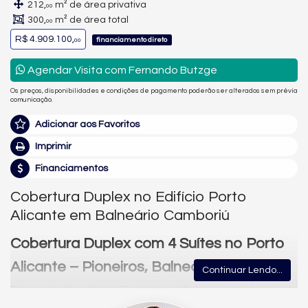
212,
m² de área privativa
00
300,
m² de área total
00
R$ 4.909.100,
financiamento direto
00
Agendar Visita com Fernando Butzge
Os preços, disponibilidades e condições de pagamento poderão ser alterados sem prévia
comunicação.
Adicionar aos Favoritos
Imprimir
Financiamentos
Cobertura Duplex no Edifício Porto
Alicante em Balneário Camboriú
Cobertura Duplex com 4 Suítes no Porto
Alicante – Pioneiros, Balneário Camboriú
Continuar Lendo...
Em construção no bairro Pioneiros, em Balneário Camboriú, esta
cobertura duplex de alto padrão no Porto Alicante tem 212,00