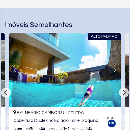
Imóveis Semelhantes
X
ALTO PADRAO
BALNEÁRIO CAMBORIÚ -
CENTRO
#1.020
Cobertura Duplex no Edifício Torre D'aquino
4
5
3
300,
m²
204,
m²