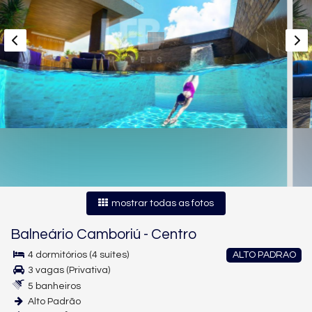
mostrar todas as fotos
Balneário Camboriú
-
Centro
4 dormitórios (4 suítes)
ALTO PADRAO
3 vagas (Privativa)
5 banheiros
Alto Padrão