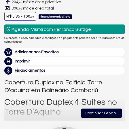
204,
m² de área privativa
00
300,
m² de área total
00
R$ 5.357.100,
financiamento direto
00
Agendar Visita com Fernando Butzge
Os preços, disponibilidades e condições de pagamento poderão ser alterados sem prévia
comunicação.
Adicionar aos Favoritos
Imprimir
Financiamentos
Cobertura Duplex no Edifício Torre
D'aquino em Balneário Camboriú
Cobertura Duplex 4 Suítes no
Torre D’Aquino
Continuar Lendo...
204m² Privativos | 3 Vagas | Centro –