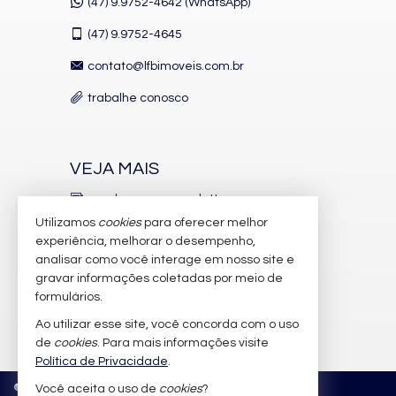
Medidores Individuais
(47) 9.9752-4642 (WhatsApp)
Playground
Brinquedoteca
(47)
9.9752-4645
Piscina Infantil
Gás Central
contato@lfbimoveis.com.br
Elevador
Pìscina Térmica
trabalhe conosco
Hall Decorado e Mobiliado
Acessibilidade para PNE
VEJA MAIS
receba nosso newsletter
Utilizamos
cookies
para oferecer melhor
indicadores financeiros
experiência, melhorar o desempenho,
analisar como você interage em nosso site e
cadastre seu imóvel
gravar informações coletadas por meio de
imóveis favoritos
formulários.
Ao utilizar esse site, você concorda com o uso
mapa de imóveis
de
cookies
. Para mais informações visite
Política de Privacidade
.
©
2026
CRECI/SC 6.388-J
Política de Privacidade
Você aceita o uso de
cookies
?