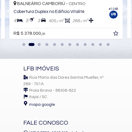
BALNEÁRIO CAMBORIÚ -
CENTRO
Uma oportunidade exclusiva para morar com mais espaço e
9
#1.048
Cobertura Duplex no Edifício Vitalité
privacidade em uma das cidades mais valorizadas do Brasil.
4
5
3
405,
m²
268,
m²
0
0
Entre em contato e saiba mais sobre esta cobertura no Torre
D’Aquino.
R$ 5.378.000,
00
Características do Imóvel
Área de Serviço
Living
Sala de Estar
Sala de Jantar
LFB IMÓVEIS
Cozinha
Lavabo
Rua Maria das Dores Santos Mueller, nº
Churrasqueira
289 - 701A
Piso Porcelanato
Praia Brava - 88306-822
Infra para Ar Split
Itajaí /
SC
Acabamento em Gesso
mapa google
Características do Empreendimento
Sala de Jogos
Piscina
FALE CONOSCO
Espaço Gourmet
Espaço Fitness