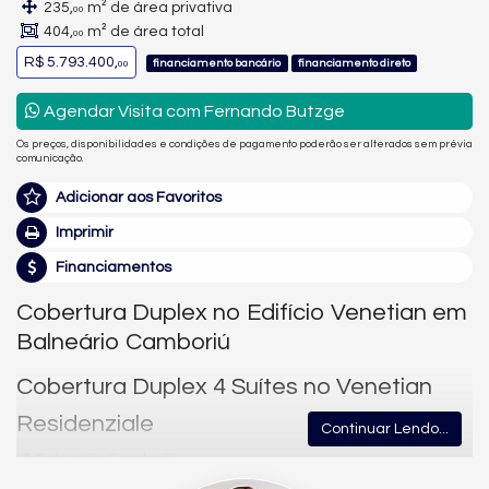
235,
m² de área privativa
00
404,
m² de área total
00
R$ 5.793.400,
financiamento bancário
financiamento direto
00
Agendar Visita com Fernando Butzge
Os preços, disponibilidades e condições de pagamento poderão ser alterados sem prévia
comunicação.
Adicionar aos Favoritos
Imprimir
Financiamentos
Cobertura Duplex no Edifício Venetian em
Balneário Camboriú
Cobertura Duplex 4 Suítes no Venetian
Residenziale
Continuar Lendo...
📍 Balneário Camboriú