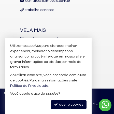
contato@lfbimoveis.com.br
trabalhe conosco
VEJA MAIS
receba nosso newsletter
Utilizamos
cookies
para oferecer melhor
indicadores financeiros
experiência, melhorar o desempenho,
analisar como você interage em nosso site e
cadastre seu imóvel
gravar informações coletadas por meio de
imóveis favoritos
formulários.
Ao utilizar esse site, você concorda com o uso
mapa de imóveis
de
cookies
. Para mais informações visite
Política de Privacidade
.
©
2026
CRECI/SC 6.388-J
Política de Privacidade
Você aceita o uso de
cookies
?
aceito cookies
Site para imobiliárias
: Castel Digital