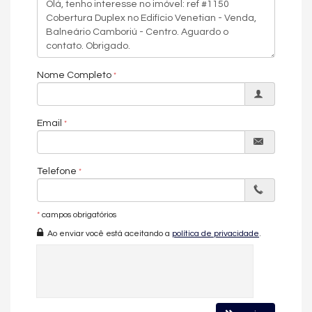
404,39 m² de área total
O pavimento social proporciona integração perfeita entre estar,
jantar e cozinha, criando um espaço ideal para receber
convidados com elegância. Já o pavimento superior garante
Nome Completo
privacidade e conforto absoluto nas suítes.
Email
🏢 Diferenciais do Empreendimento
O Venetian Residenziale oferece infraestrutura completa de
lazer e segurança:
Telefone
Piscina adulto
Academia
*
campos obrigatórios
Salão de festas
Ao enviar você está aceitando a
política de privacidade
.
Espaço gourmet
Lounge
Brinquedoteca