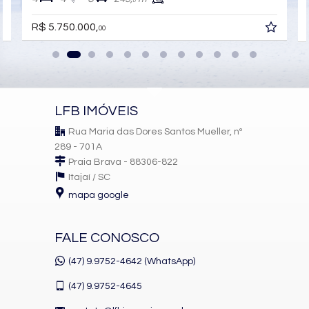
0
Brinquedoteca
Piscina Infantil
R$ 5.750.000,
Câmeras de Segurança
00
Gás Central
Elevador
Hall Decorado e Mobiliado
Acessibilidade para PNE
LFB IMÓVEIS
Rua Maria das Dores Santos Mueller, nº
289 - 701A
Praia Brava - 88306-822
Itajaí /
SC
mapa google
FALE CONOSCO
(47) 9.9752-4642 (WhatsApp)
(47)
9.9752-4645