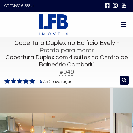
CRECI/SC 6.388-J
Cobertura Duplex no Edifício Evely
-
Pronto para morar
Cobertura Duplex com 4 suítes no Centro de
Balneário Camboriú
#049
5
/
5
(
1
avaliação)