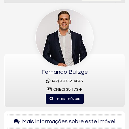
Apresentamos uma das coberturas mais exclusivas disponíveis
no
Edifício Evely
, localizada no coração do
Centro de Balneário
Camboriú (SC)
— um endereço que representa o melhor do
estilo de vida urbano com comodidade, conexão à praia e
valorização contínua.
Com
4 suítes, 4 vagas de garagem e 240 m² privativos
, esta
cobertura duplex foi projetada para quem busca amplitude,
conforto e uma vista panorâmica que abraça a cidade e o mar.
A integração dos ambientes, a área externa com
jacuzzi e
deck
e o acabamento refinado elevam a experiência
residencial a um novo patamar.
Fernando Butzge
(47) 9.9752-4645
Projeto e Ambiente Interno
CRECI 38.173-F
O imóvel destaca-se por sua planta bem distribuída e pela
mais imóveis
amplitude dos espaços:
4 suítes completas
, incluindo suíte master com espaço para
closet e banheira (frequentemente mencionada nos
anúncios líderes do mercado).
Mais informações sobre este imóvel
Living integrado com sala de estar e jantar
, oferecendo