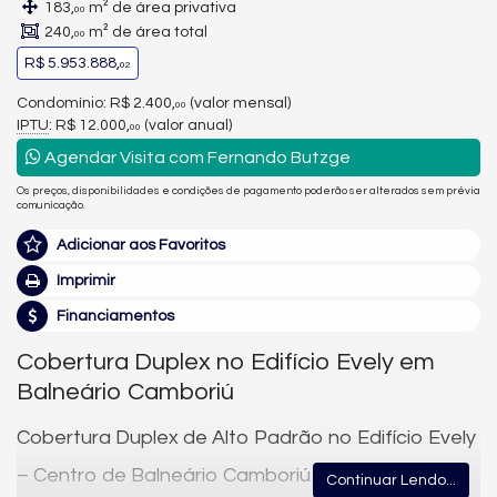
183,
m² de área privativa
00
240,
m² de área total
00
R$ 5.953.888,
02
Condomínio: R$ 2.400,
(valor mensal)
00
IPTU
: R$ 12.000,
(valor anual)
00
Agendar Visita com Fernando Butzge
Os preços, disponibilidades e condições de pagamento poderão ser alterados sem prévia
comunicação.
Adicionar aos Favoritos
Imprimir
Financiamentos
Cobertura Duplex no Edifício Evely em
Balneário Camboriú
Cobertura Duplex de Alto Padrão no Edifício Evely
– Centro de Balneário Camboriú
Continuar Lendo...