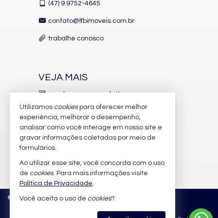
Vista Panorâmica
(47)
9.9752-4645
Aceita Pet
Área de Serviço
contato@lfbimoveis.com.br
Copa/Cozinha
Living
trabalhe conosco
Piscina Privativa
Sacada / Varanda
Sala de Estar
Sala de Jantar
VEJA MAIS
Espaço Gourmet
Jardim
receba nosso newsletter
Lavabo
Utilizamos
cookies
para oferecer melhor
Entrada de Serviço
indicadores financeiros
Suíte Master
experiência, melhorar o desempenho,
analisar como você interage em nosso site e
cadastre seu imóvel
Características do Empreendimento
gravar informações coletadas por meio de
Gerador
imóveis favoritos
formulários.
Sala de Jogos
Salão de Festas
Ao utilizar esse site, você concorda com o uso
mapa de imóveis
Piscina
de
cookies
. Para mais informações visite
Espaço Gourmet
Política de Privacidade
.
Espaço Fitness
Portaria 24h
©
2026
CRECI/SC 6.388-J
Política de Privacidade
Você aceita o uso de
cookies
?
Medidores Individuais
Portão Eletrônico