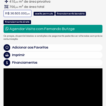
410,
m² de área privativa
00
700,
m² de área total
00
R$ 36.805.000,
aceita permuta
financiamento bancário
00
financiamento direto
Agendar Visita com Fernando Butzge
Os preços, disponibilidades e condições de pagamento poderão ser alterados sem prévia
comunicação.
Adicionar aos Favoritos
Imprimir
Financiamentos