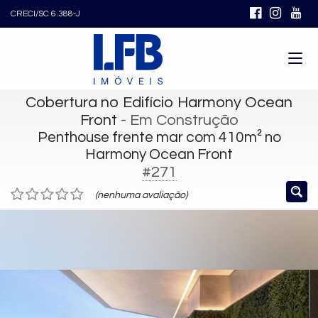
CRECI/SC 6.388-J
Cobertura no Edifício Harmony Ocean
Front
- Em Construção
Penthouse frente mar com 410m² no
Harmony Ocean Front
#271
(nenhuma avaliação)