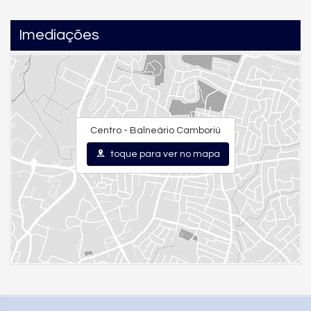
Imediações
🏙️
Um empreendimento que eleva os
padrões do mercado
Heliponto homologado pela ANAC
no 61º pavimento,
exclusivo para moradores
Mais de 3.122 m² de lazer
distribuídos em três pavimentos
Centro - Balneário Camboriú
Rooftop com
piscina de borda infinita
e vistas
cinematográficas
toque para ver no mapa
Fachada ventilada, garantindo modernidade, eficiência
térmica e durabilidade
Áreas comuns contemporâneas e impecavelmente
projetadas
Um condomínio que entrega luxo, tecnologia e experiências
dignas dos melhores empreendimentos do mundo.
⏳
Entrega prevista: Março/2028