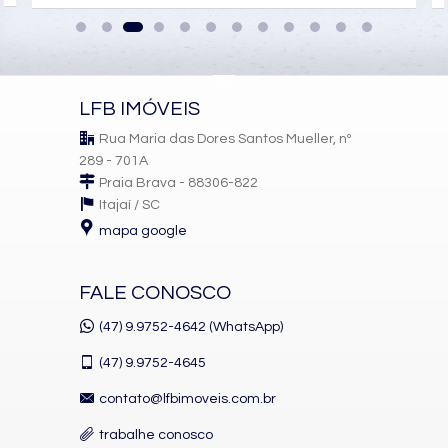
Sacada Técnica
Suíte Master
Características do Empreendimento
Sauna
Gerador
LFB IMÓVEIS
Sala de Jogos
Salão de Festas
Rua Maria das Dores Santos Mueller, nº
Piscina
289 - 701A
Spa
Espaço Gourmet
Praia Brava - 88306-822
Espaço Fitness
Itajaí /
SC
Portaria 24h
mapa google
Medidores Individuais
Captação de Água
Portão Eletrônico
FALE CONOSCO
Playground
Pet Care
Automação Predial
(47) 9.9752-4642 (WhatsApp)
Piscina Infantil
Câmeras de Segurança
(47)
9.9752-4645
Gás Central
Elevador
contato@lfbimoveis.com.br
Pet Place
Solarium
trabalhe conosco