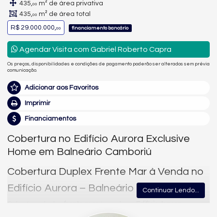
435,
m² de área privativa
00
435,
m² de área total
00
R$ 29.000.000,
financiamento bancário
00
Agendar Visita com Gabriel Roberto Capra
Os preços, disponibilidades e condições de pagamento poderão ser alterados sem prévia
comunicação.
Adicionar aos Favoritos
Imprimir
Financiamentos
Cobertura no Edifício Aurora Exclusive
Home em Balneário Camboriú
Cobertura Duplex Frente Mar à Venda no
Edifício Aurora – Balneário Camboriú
Continuar Lendo...
Cobertura duplex
frente mar
à venda no
Edifício Aurora
Exclusive Home
, um dos empreendimentos mais exclusivos da