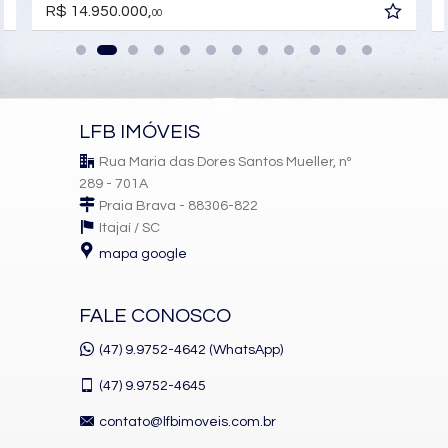
Características do Imóvel
R$ 14.950.000,
00
Aquecimento de Água
Churrasqueira
Piso Porcelanato
Infra para Ar Split
Andar Alto
Vista Livre
LFB IMÓVEIS
Acabamento em Gesso
Fechadura Eletrônica
Rua Maria das Dores Santos Mueller, nº
Vista Panorâmica
289 - 701A
Área de Serviço
Dependência de Empregada
Praia Brava - 88306-822
Piscina Privativa
Itajaí /
SC
Sacada / Varanda
mapa google
Sacada com Churrasqueira
Sala
Terraço
Espaço Gourmet
FALE CONOSCO
Hidromassagem
Closet
(47) 9.9752-4642 (WhatsApp)
Lavabo
Entrada de Serviço
(47)
9.9752-4645
Suíte Master
contato@lfbimoveis.com.br
Características do Empreendimento