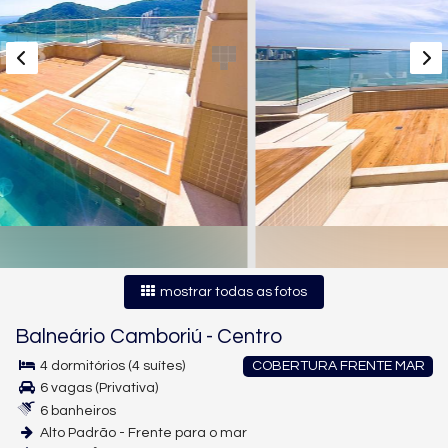
mostrar todas as fotos
Balneário Camboriú
-
Centro
4 dormitórios (4 suítes)
COBERTURA FRENTE MAR
6 vagas (Privativa)
6 banheiros
Alto Padrão - Frente para o mar