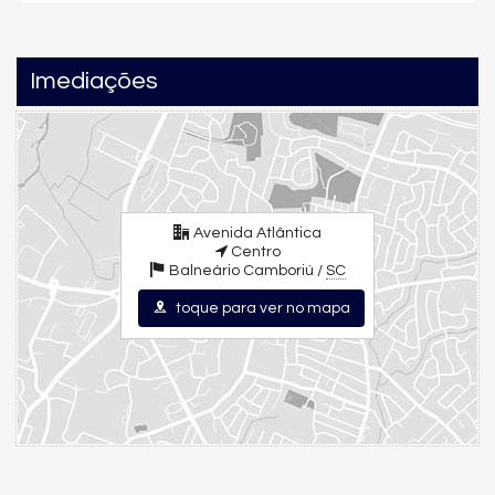
Portas de sacada com vão livre de 3,55 m
Acabamento em porcelanato
Rebaixo em gesso em todo o apartamento
Imediações
Lazer Completo com Vista para o Mar
O Aurora Exclusive Home oferece
3 pavimentos de lazer
,
totalizando aproximadamente
2.200 m²
, com mais de
17
opções de lazer
, incluindo:
Avenida Atlântica
Centro
Piscinas com vista para o mar
Balneário Camboriú /
SC
Piscina externa com prainha
toque para ver no mapa
Wine bar exclusivo
Academia e fitness center
Espaço para treinamento funcional
Sauna seca e úmida
Salão de festas