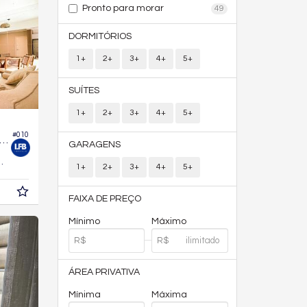
Pronto para morar
49
DORMITÓRIOS
1+
2+
3+
4+
5+
SUÍTES
1+
2+
3+
4+
5+
#010
rtamento no Edifício Bora Bora
GARAGENS
70,
m²
0
1+
2+
3+
4+
5+
FAIXA DE PREÇO
Mínimo
Máximo
ÁREA PRIVATIVA
Mínima
Máxima