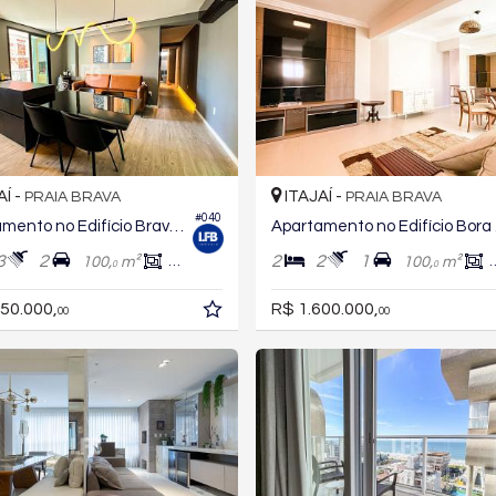
AÍ -
ITAJAÍ -
PRAIA BRAVA
PRAIA BRAVA
#040
Apartamento no Edifício Brava View
Apa
3
2
2
2
1
100,
m²
68,
m²
100,
m²
0
0
0
50.000,
R$ 1.600.000,
00
00