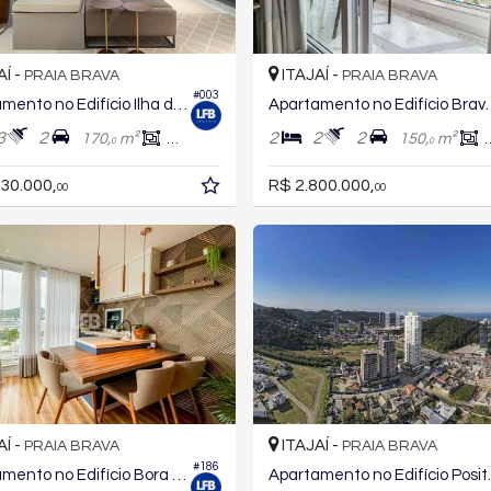
AÍ -
ITAJAÍ -
PRAIA BRAVA
PRAIA BRAVA
#003
Apartamento no Edifício Ilha dos Amores
Apartamento n
3
2
2
2
2
170,
m²
101,
m²
150,
m²
0
0
0
30.000,
R$ 2.800.000,
00
00
AÍ -
ITAJAÍ -
PRAIA BRAVA
PRAIA BRAVA
#186
Apartamento no Edifício Bora Bora
Apartame