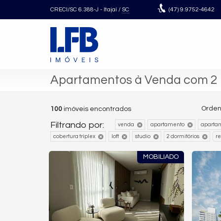
CRECI/SC 6.388-J
- Itajaí /
SC
(47)
9.9752-4642
Apartamentos à Venda com 2 
Orden
100
imóveis encontrados
Filtrando por:
venda
apartamento
aparta
cobertura triplex
loft
studio
2 dormitórios
r
MOBILIADO