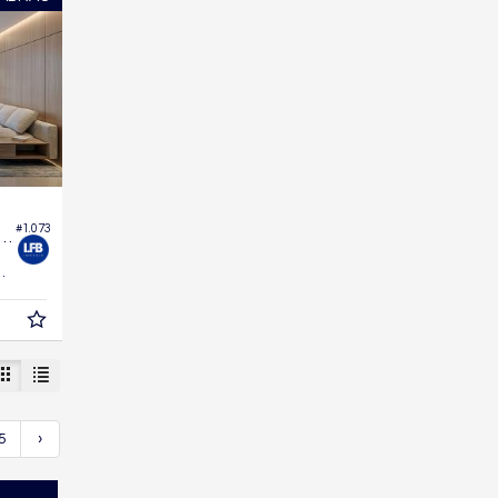
#1.073
mento no Edifício Fazenda Garden
86,
m²
0
5
›