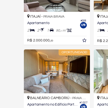
ITAJAÍ -
ITAJ
PRAIA BRAVA
#006
Apartamento
2
2
1
2
90,
m²
0
R$ 2.000.000,
R$ 2.2
00
OPORTUNIDADE!
BALNEÁRIO CAMBORIÚ -
ITAJ
PRAIA DOS AMORES
#1.027
Apartamento no Edifício Portal da Brava