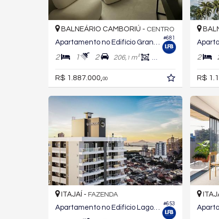
BALNEÁRIO CAMBORIÚ -
BALN
CENTRO
#681
Apartamento no Edifício Granada Residencial
2
1
2
2
206,
m²
93,
m²
1
1
R$ 1.887.000,
R$ 1.1
00
ITAJAÍ -
ITAJ
FAZENDA
#653
Apartamento no Edifício Lago Louise Residencial