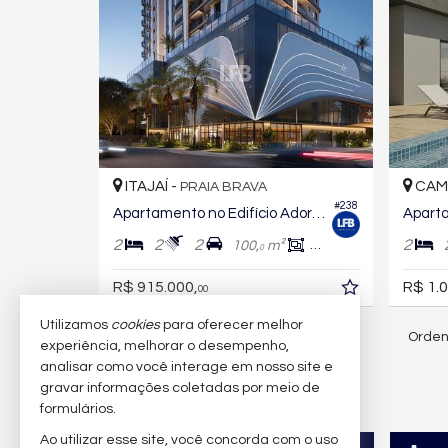
ITAJAÍ -
CAM
PRAIA BRAVA
#238
Apartamento no Edifício Adoratta
2
2
2
2
100,
m²
67,
m²
0
0
R$ 915.000,
R$ 1.0
00
Utilizamos
cookies
para oferecer melhor
Orden
100
imóveis encontrados
experiência, melhorar o desempenho,
analisar como você interage em nosso site e
gravar informações coletadas por meio de
formulários.
Ao utilizar esse site, você concorda com o uso