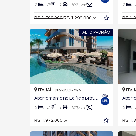
2
2
1
2
102,
m²
64,
m²
0
0
R$ 1.799.000
R$ 1.299.000,
R$ 1.
00
ALTO PADRÃO
ITAJAÍ -
ITAJ
PRAIA BRAVA
#959
Apartamento no Edifício Brava Green Home Club
2
3
1
2
150,
m²
84,
m²
7
0
R$ 1.972.000,
R$ 1.3
00