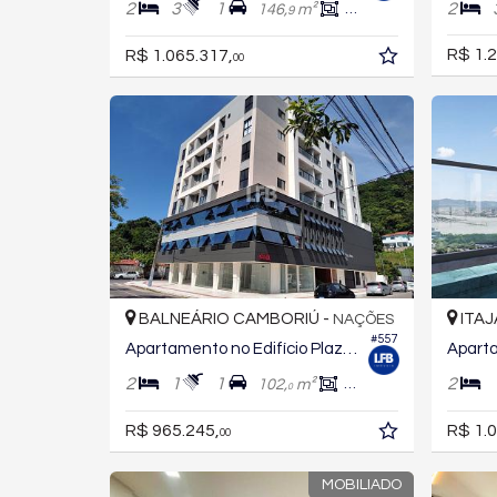
2
3
1
2
146,
m²
89,
m²
9
0
R$ 1.2
R$ 1.065.317,
00
BALNEÁRIO CAMBORIÚ -
ITAJ
NAÇÕES
#557
Apartamento no Edifício Plaza Viena
2
1
1
2
102,
m²
64,
m²
9
0
R$ 965.245,
R$ 1.0
00
MOBILIADO