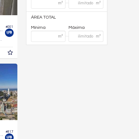
ÁREA TOTAL
#001
Mínima
Máxima
o Edifício Brava Arts
95,
m²
0
#817
nto no Edifício Positano