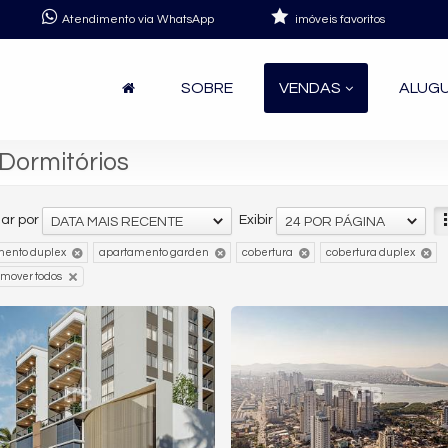
Atendimento via WhatsApp
imóveis favoritos
SOBRE
VENDAS
ALUG
Dormitórios
ar por
Exibir
DATA MAIS RECENTE
24 POR PÁGINA
mento duplex
apartamento garden
cobertura
cobertura duplex
emover todos