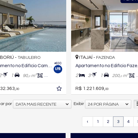
BORIÚ -
ITAJAÍ -
TABULEIRO
FAZENDA
#690
Apartamento no Edifício Camboriú Boulevard
Aparta
2
1
2
3
1
90,
m²
72,
m²
200,
m²
0
0
0
32.363,
R$ 1.221.609,
00
00
ar por
Exibir
DATA MAIS RECENTE
24 POR PÁGINA
‹
1
2
3
4