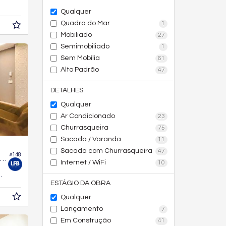
7,
m²
1
Qualquer
Quadra do Mar
1
Mobiliado
27
Semimobiliado
1
Sem Mobília
61
Alto Padrão
47
DETALHES
Qualquer
Ar Condicionado
23
Churrasqueira
75
Sacada / Varanda
11
Sacada com Churrasqueira
47
#148
Apartamento no Edifício Porto Madeiro
Internet / WiFi
10
90,
m²
0
ESTÁGIO DA OBRA
Qualquer
Lançamento
7
Em Construção
41