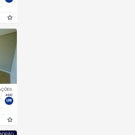
82,
m²
3
AÇÕES
#442
na Residencial
61,
m²
0
PADRÃO