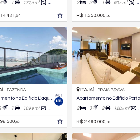
3
1
2
2
1
177,
m²
87,
m²
90,
m²
6
9
8
0
14.421,
R$ 1.350.000,
54
00
AÍ -
ITAJAÍ -
FAZENDA
PRAIA BRAVA
#401
Apartamento no Edifício L'aquamarine Residence
1
1
2
3
2
109,
m²
74,
m²
120,
m²
9
2
0
98.500,
R$ 2.490.000,
00
00