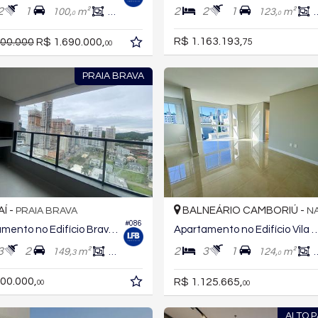
2
1
2
2
1
100,
m²
70,
m²
123,
m²
0
0
0
R$ 1.163.193,
800.000
R$ 1.690.000,
75
00
PRAIA BRAVA
AÍ -
BALNEÁRIO CAMBORIÚ -
PRAIA BRAVA
N
#086
Apartamento no Edifício Brava Valley
Apartamento no Edifício Vila Madale
3
2
2
3
1
149,
m²
84,
m²
124,
m²
3
2
0
00.000,
R$ 1.125.665,
00
00
ALTO 