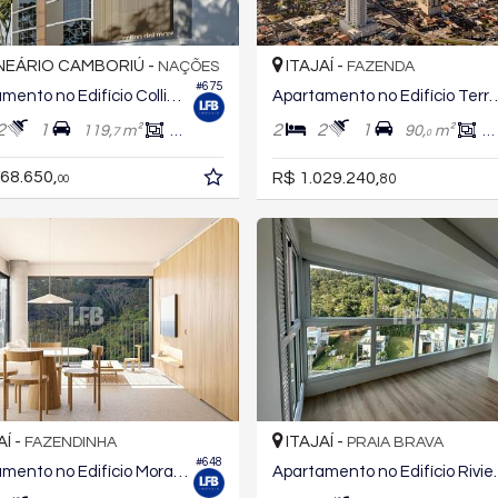
EÁRIO CAMBORIÚ -
ITAJAÍ -
NAÇÕES
FAZENDA
#675
Apartamento no Edifício Collina Del Mare
Apartamento no Edifíci
2
1
2
2
1
119,
m²
71,
m²
90,
m²
7
7
7
0
68.650,
R$ 1.029.240,
80
00
AÍ -
ITAJAÍ -
FAZENDINHA
PRAIA BRAVA
#648
Apartamento no Edifício Moradas Atalaia
Apartamento no E