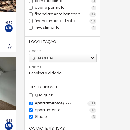
com desconto
3
aceita permuta
1
financiamento bancário
30
financiamento direto
49
#657
o Terrace 360
investimento
1
2,
m²
0
LOCALIZAÇÃO
Cidade
QUALQUER
Bairros
Escolha a cidade...
TIPO DE IMÓVEL
Qualquer
Apartamentos
100
(todos)
Apartamento
97
Studio
3
#629
difício Riviera Concept Residence
CARACTERÍSTICAS