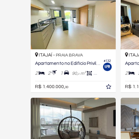
ITAJAÍ -
ITAJ
PRAIA BRAVA
#132
Apartamento no Edifício Privilège Brava
2
2
1
2
90,
m²
65,
m²
0
0
R$ 1.400.000,
R$ 1.1
00