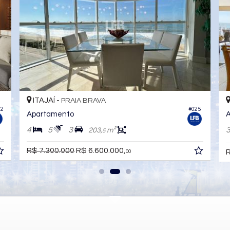
AJAÍ -
ITAJAÍ -
PRAIA BRAVA
PR
#025
rtamento
Apartamento 
5
3
3
4
203,
m²
5
7.300.000
R$ 6.600.000,
R$ 7.500.00
00