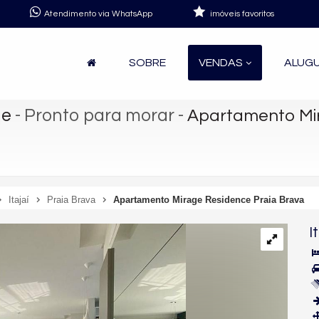
Atendimento via WhatsApp
imóveis favoritos
SOBRE
VENDAS
ALUG
ge
- Pronto para morar
-
Apartamento Mir
Itajaí
Praia Brava
Apartamento Mirage Residence Praia Brava
I