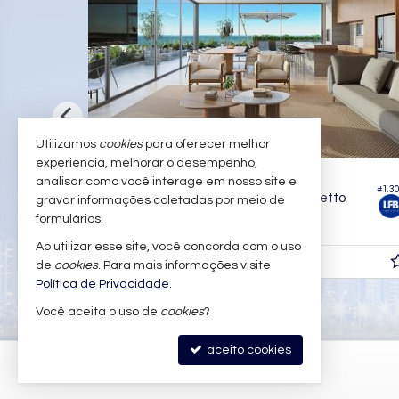
Utilizamos
cookies
para oferecer melhor
experiência, melhorar o desempenho,
ITAJAÍ -
IT
PRAIA BRAVA
analisar como você interage em nosso site e
#1.302
Apartamento no Edifício Brava Concetto
Apa
gravar informações coletadas por meio de
formulários.
4
6
3
4
280,
m²
2
Ao utilizar esse site, você concorda com o uso
R$ 8.900.000,
R$ 
00
de
cookies
. Para mais informações visite
Política de Privacidade
.
Você aceita o uso de
cookies
?
aceito cookies