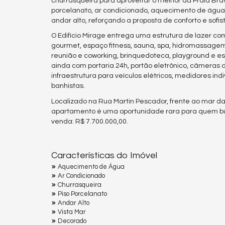
churrasqueira para aproveitar o melhor da Praia Bra
porcelanato, ar condicionado, aquecimento de água,
andar alto, reforçando a proposta de conforto e sofis
O Edifício Mirage entrega uma estrutura de lazer comp
gourmet, espaço fitness, sauna, spa, hidromassagem 
reunião e coworking, brinquedoteca, playground e es
ainda com portaria 24h, portão eletrônico, câmeras de
infraestrutura para veículos elétricos, medidores ind
banhistas.
Localizado na Rua Martin Pescador, frente ao mar da 
apartamento é uma oportunidade rara para quem bus
venda: R$ 7.700.000,00.
Características do Imóvel
Aquecimento de Água
Ar Condicionado
Churrasqueira
Piso Porcelanato
Andar Alto
Vista Mar
Decorado