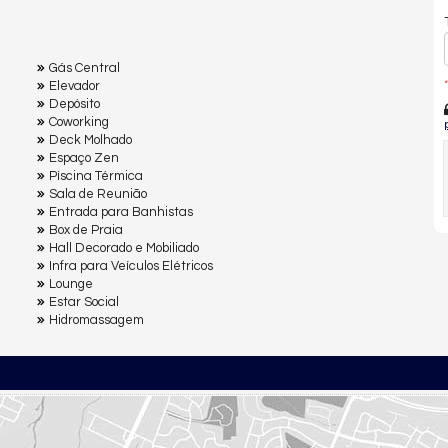
Gás Central
*
Elevador
Depósito
Coworking
Deck Molhado
Espaço Zen
Pìscina Térmica
Sala de Reunião
Entrada para Banhistas
Box de Praia
Hall Decorado e Mobiliado
Infra para Veículos Elétricos
Lounge
Estar Social
Hidromassagem