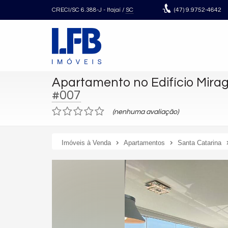
CRECI/SC 6.388-J
- Itajaí /
SC
(47)
9.9752-4642
Apartamento no Edifício Mira
#007
(nenhuma avaliação)
Imóveis à Venda
Apartamentos
Santa Catarina