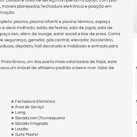
va. Lavabo e área de serviço completam o layout, com piso
 móveis planejados, fechadura eletrônica e posição em
ticação.
leta: piscina, piscina infantil e piscina térmica, espaço
e deck molhado, salão de festas, sala de jogos, sala de
paço zen, além de lounge, estar social e box de praia. Conta
 segurança, gerador, gás central, elevador, bicicletário,
ividuais, depósito, hall decorado e mobiliado e entrada para
Praia Brava, um dos points mais valorizados de Itajaí, este
ca um imóvel de altíssimo padrão à beira-mar. Valor de
Fechadura Eletrônica
Área de Serviço
Living
Sacada com Churrasqueira
Sacada Integrada
Lavabo
Suíte Master