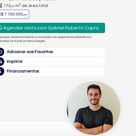
173,
m² de área total
00
$ 7.700.000,
00
Agendar Visita com Gabriel Roberto Capra
 preços, disponibilidades e condições de pagamento poderão ser
terados sem prévia comunicação.
Adicionar aos Favoritos
Imprimir
Financiamentos