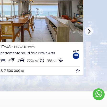
ITAJAÍ -
AIA BRAVA
PRAIA BRAV
#002
no Edifício Brava Arts
Apartamento
3
4
5
3
300,
m²
195,
m²
338,
0
0
R$ 7.300.000
R$ 6.4
0,
00