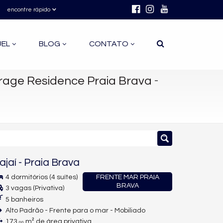
encontre rápido
UEL
BLOG
CONTATO
-
age Residence Praia Brava
tajaí
-
Praia Brava
4 dormitórios (4 suítes)
FRENTE MAR PRAIA
BRAVA
3 vagas (Privativa)
5 banheiros
Alto Padrão - Frente para o mar - Mobiliado
173,
m² de área privativa
00