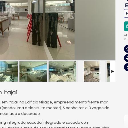
R
Os
al
Itajaí
em Itajaí, no Edifício Mirage, empreendimento frente mar.
s (sendo uma delas suíte master), 5 banheiros e 3 vagas de
mobiliado e decorado.
iving integrado, sacada integrada e sacada com