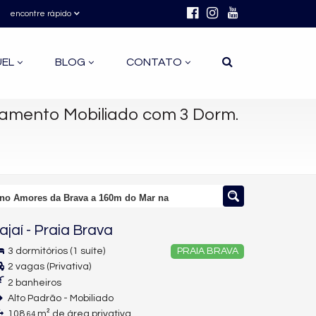
encontre rápido
UEL
BLOG
CONTATO
amento Mobiliado com 3 Dorm.
 no Amores da Brava a 160m do Mar na
tajaí
-
Praia Brava
3 dormitórios (1 suíte)
PRAIA BRAVA
2 vagas (Privativa)
2 banheiros
Alto Padrão - Mobiliado
108,
m² de área privativa
64