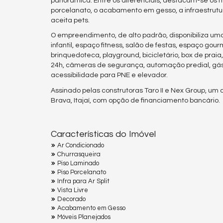
panorâmica. Entre os diferenciais, destacam-se os mó
porcelanato, o acabamento em gesso, a infraestrutur
aceita pets.
O empreendimento, de alto padrão, disponibiliza uma 
infantil, espaço fitness, salão de festas, espaço gour
brinquedoteca, playground, bicicletário, box de praia
24h, câmeras de segurança, automação predial, gás 
acessibilidade para PNE e elevador.
Assinado pelas construtoras Taro II e Nex Group, u
Brava, Itajaí, com opção de financiamento bancário.
Características do Imóvel
Ar Condicionado
Churrasqueira
Piso Laminado
Piso Porcelanato
Infra para Ar Split
Vista Livre
Decorado
Acabamento em Gesso
Móveis Planejados