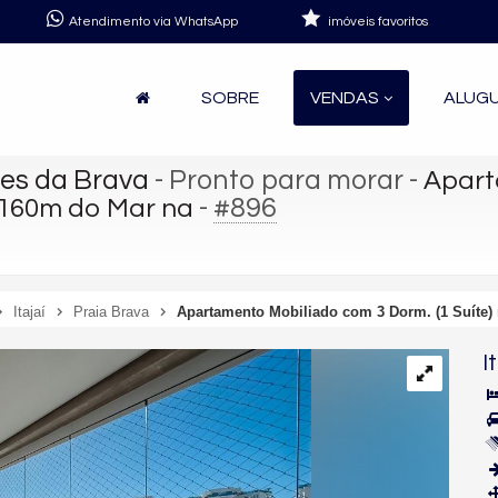
Atendimento via WhatsApp
imóveis favoritos
SOBRE
VENDAS
ALUG
es da Brava
- Pronto para morar
-
Apart
-
#896
a 160m do Mar na
Itajaí
Praia Brava
Apartamento Mobiliado com 3 Dorm. (1 Suíte)
I