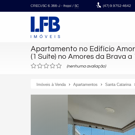
CRECI/SC 6.388-J
- Itajaí /
SC
(47)
9.9752-4642
Apartamento no Edifício Amor
(1 Suíte) no Amores da Brava 
(nenhuma avaliação)
Imóveis à Venda
Apartamentos
Santa Catarina