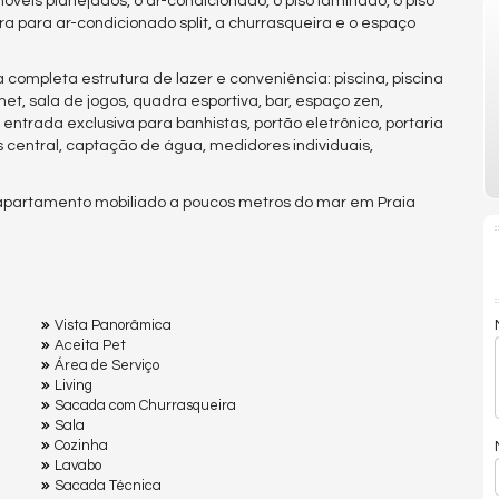
veis planejados, o ar-condicionado, o piso laminado, o piso
a para ar-condicionado split, a churrasqueira e o espaço
completa estrutura de lazer e conveniência: piscina, piscina
met, sala de jogos, quadra esportiva, bar, espaço zen,
, entrada exclusiva para banhistas, portão eletrônico, portaria
central, captação de água, medidores individuais,
m apartamento mobiliado a poucos metros do mar em Praia
Vista Panorâmica
Aceita Pet
Área de Serviço
Living
Sacada com Churrasqueira
Sala
Cozinha
Lavabo
Sacada Técnica