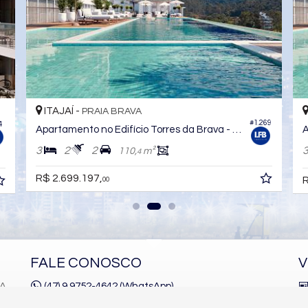
ITAJAÍ -
PRAIA BRAVA
65
#1.266
Apartamento no Edifício Torres da Brava - Sirena
A
3
2
2
100,
m²
88,
m²
0
0
R
R$ 1.900.000,
00
FALE CONOSCO
V
1A
(47) 9.9752-4642 (WhatsApp)
(47)
9.9752-4645