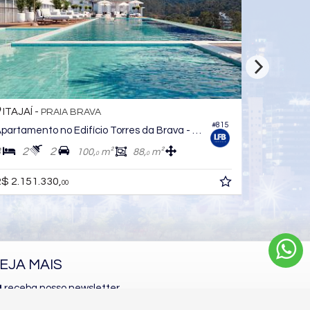
ITAJAÍ -
PRAIA BRAVA
#1.247
partamento no Edifício Oyster Praia Brava
3
4
2
144,
m²
0
$ 4.608.000,
00
EJA MAIS
receba nosso newsletter
indicadores financeiros