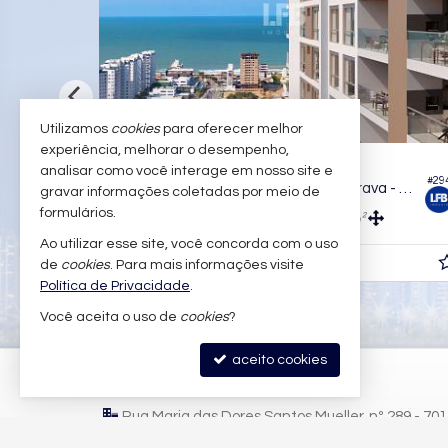
Utilizamos
cookies
para oferecer melhor
experiência, melhorar o desempenho,
ITAJAÍ -
PRAIA BRAVA
analisar como você interage em nosso site e
#815
#1.2
Apartamento no Edifício Torres da Brava - Sirena
Apartamento no Edifício Torres da Brava - Brisa
gravar informações coletadas por meio de
formulários.
3
2
2
121,
m²
93,
m²
0
0
Ao utilizar esse site, você concorda com o uso
R$ 1.881.974,
15
de
cookies
. Para mais informações visite
Política de Privacidade
.
Você aceita o uso de
cookies
?
aceito cookies
LFB IMÓVEIS
Rua Maria das Dores Santos Mueller, nº 289 - 70
Praia Brava - 88306-822