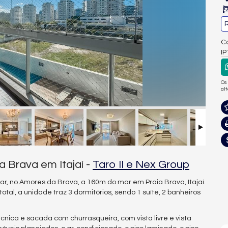
R
Co
I
Os
al
 Brava em Itajaí -
Taro II e Nex Group
r, no Amores da Brava, a 160m do mar em Praia Brava, Itajaí.
tal, a unidade traz 3 dormitórios, sendo 1 suíte, 2 banheiros
técnica e sacada com churrasqueira, com vista livre e vista