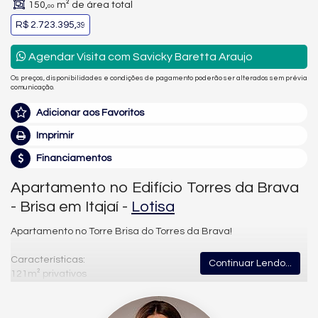
150,
m² de área total
00
R$ 2.723.395,
39
Agendar Visita com Savicky Baretta Araujo
Os preços, disponibilidades e condições de pagamento poderão ser alterados sem prévia
comunicação.
Adicionar aos Favoritos
Imprimir
Financiamentos
Apartamento no Edifício Torres da Brava
- Brisa em Itajaí -
Lotisa
Apartamento no Torre Brisa do Torres da Brava!
Características:
Continuar Lendo...
121m² privativos
3 suítes
2 vagas de garagem
Cozinha