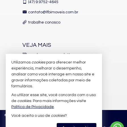
(47)
9.9752-4645
Balneário Camboriú vive um novo ciclo de valorização
impulsionado por:
contato@lfbimoveis.com.br
O projeto de revitalização da orla (Parque da Orla)
trabalhe conosco
Forte demanda por imóveis frente mar
Crescimento contínuo do metro quadrado
VEJA MAIS
Alta procura por unidades exclusivas
receba nosso newsletter
Imóveis frente mar com 1 por andar e 5 vagas são cada vez
mais raros — e tendem a se valorizar de forma consistente.
Utilizamos
cookies
para oferecer melhor
indicadores financeiros
experiência, melhorar o desempenho,
analisar como você interage em nosso site e
cadastre seu imóvel
Por que escolher este apartamento no
gravar informações coletadas por meio de
imóveis favoritos
formulários.
Aurora?
Ao utilizar esse site, você concorda com o uso
mapa de imóveis
✔ Frente mar definitivo
de
cookies
. Para mais informações visite
✔ Andar alto
Política de Privacidade
.
✔ 1 apartamento por andar
©
2026
CRECI/SC 6.388-J
Política de Privacidade
Você aceita o uso de
cookies
?
✔ 5 suítes
✔ 5 vagas privativas