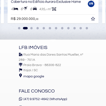
Cobertura no Edifício Aurora Exclusive Home
4
6
6
435,
m²
Arquitetura e Padrão
0
EMBRAED
R$ 29.000.000,
00
Com estilo neoclássico contemporâneo, o Aurora se destaca no
skyline da cidade.
A EMBRAED, fundada em 1984, é reconhecida por:
Alto padrão de acabamento
LFB IMÓVEIS
Solidez e credibilidade no mercado
Rua Maria das Dores Santos Mueller, nº
289 - 701A
Valorização constante dos empreendimentos
Praia Brava - 88306-822
Excelência construtiva e atenção minuciosa aos detalhes
Itajaí /
SC
Investir em um imóvel EMBRAED é investir em segurança
mapa google
patrimonial.
FALE CONOSCO
Oportunidade Estratégica de
(47) 9.9752-4642 (WhatsApp)
Investimento