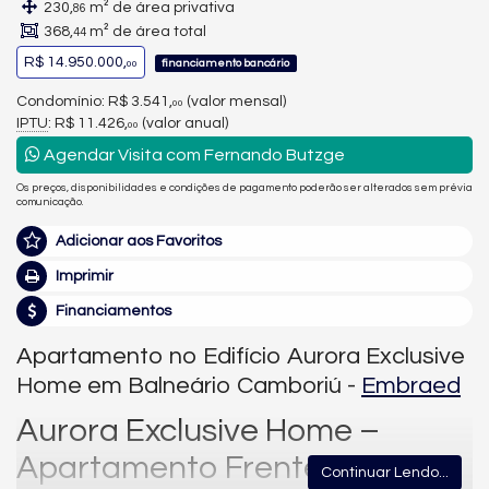
230,
m² de área privativa
86
368,
m² de área total
44
R$ 14.950.000,
financiamento bancário
00
Condomínio: R$ 3.541,
(valor mensal)
00
IPTU
: R$ 11.426,
(valor anual)
00
Agendar Visita com Fernando Butzge
Os preços, disponibilidades e condições de pagamento poderão ser alterados sem prévia
comunicação.
Adicionar aos Favoritos
Imprimir
Financiamentos
Apartamento no Edifício Aurora Exclusive
Home em Balneário Camboriú -
Embraed
Aurora Exclusive Home –
Apartamento Frente Mar na
Continuar Lendo...