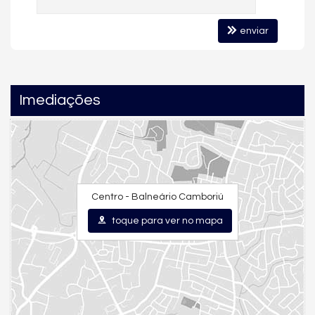
7 banheiros no total
enviar
5 vagas de garagem privativas
Revestimentos de alto padrão
Paredes com tratamento acústico
Um projeto ideal para quem valoriza conforto, amplitude e vista
Imediações
permanente para o mar.
Frente Mar na Barra Sul – O
Endereço Mais Valorizado da
Centro - Balneário Camboriú
Cidade
toque para ver no mapa
Localizado na
Barra Sul de Balneário Camboriú
, o Aurora está
próximo às melhores experiências da cidade:
Restaurantes renomados
Marina Tedesco
Passeios náuticos