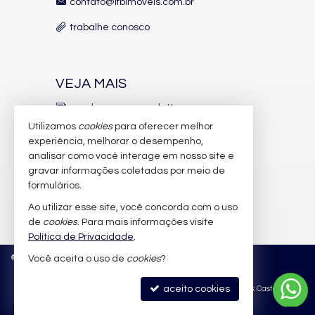
contato@lfbimoveis.com.br
trabalhe conosco
VEJA MAIS
receba nosso newsletter
Utilizamos
cookies
para oferecer melhor
indicadores financeiros
experiência, melhorar o desempenho,
analisar como você interage em nosso site e
cadastre seu imóvel
gravar informações coletadas por meio de
imóveis favoritos
formulários.
Ao utilizar esse site, você concorda com o uso
mapa de imóveis
de
cookies
. Para mais informações visite
Política de Privacidade
.
©
2026
CRECI/SC 6.388-J
Política de Privacidade
Você aceita o uso de
cookies
?
aceito cookies
Site para imobiliárias
: Castel Digital