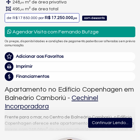
248,
m² de área privativa
06
495,
m² de área total
00
R$ 17.250.000,
de
R$ 17.850.000
por
com desconto
00
Agendar Visita com Fernando Butzge
Os preços, disponibilidades e condições de pagamento poderão ser alterados sem prévia
comunicação.
Adicionar aos Favoritos
Imprimir
Financiamentos
Apartamento no Edifício Copenhagen em
Balneário Camboriú -
Cechinel
Incorporadora
Frente para o mar, no Centro de Balneário Camboriú, o Edifício
Continuar Lendo...
Copenhagen oferece este apartamento mobiliado, pronto para
morar, com 248,06m² de área privativa (495m² de área total), 4
suítes, 5 banheiros e 3 vagas de garagem privativas, com vista