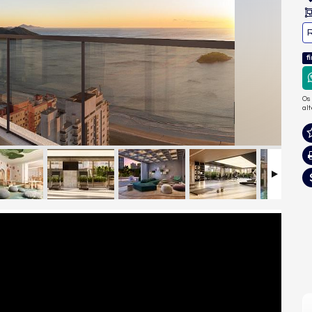
R
f
Os
al