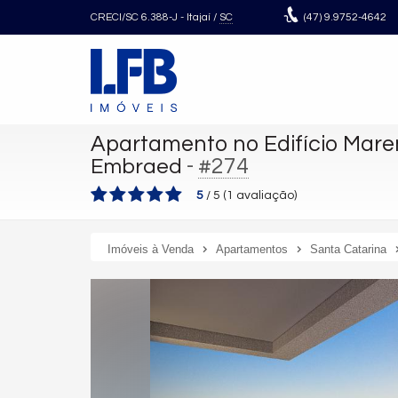
CRECI/SC 6.388-J
- Itajaí /
SC
(47)
9.9752-4642
Apartamento no Edifício Mar
-
#274
Embraed
5
/
5
(
1
avaliação)
Imóveis à Venda
Apartamentos
Santa Catarina