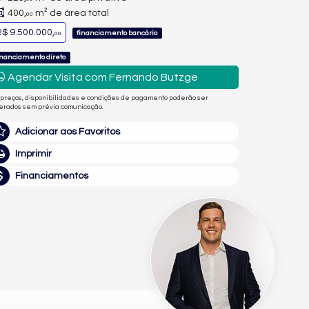
400,
m² de área total
00
$ 9.500.000,
financiamento bancário
00
inanciamento direto
Agendar Visita com Fernando Butzge
 preços, disponibilidades e condições de pagamento poderão ser
terados sem prévia comunicação.
Adicionar aos Favoritos
Imprimir
Financiamentos