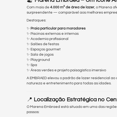
🏖
Marena Embraed – Um Ícone Arq
Com mais de
4.000 m² de área de lazer
, o Marena o
surpreendente — comparável aos melhores empreen
Destaques:
✨
Praia particular para moradores
✨ Piscinas externas e internas
✨ Academia profissional
✨ Salões de festas
✨ Espaços gourmet
✨ Sala de jogos
✨ Playground
✨ Spa
✨ Áreas verdes e projeto paisagístico imersivo
A EMBRAED elevou o padrão de lazer residencial ao c
natureza e entretenimento para todas as idades.
📍
Localização Estratégica no Cen
O Marena Embraed está situado em uma das regiões
passos: