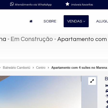
Atendimento via WhatsApp
imóveis favoritos
SOBRE
VENDAS
ALUG
ena
- Em Construção
-
Apartamento com 4
Balneário Camboriú
Centro
Apartamento com 4 suítes no Marena
B