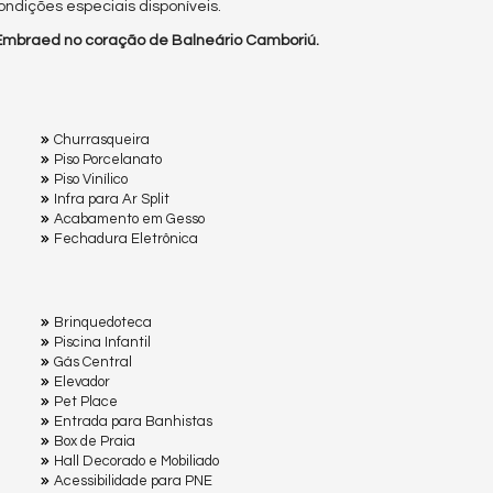
ndições especiais disponíveis.
 Embraed no coração de Balneário Camboriú.
Churrasqueira
Piso Porcelanato
Piso Vinílico
Infra para Ar Split
Acabamento em Gesso
Fechadura Eletrônica
Brinquedoteca
Piscina Infantil
Gás Central
Elevador
Pet Place
Entrada para Banhistas
Box de Praia
Hall Decorado e Mobiliado
Acessibilidade para PNE