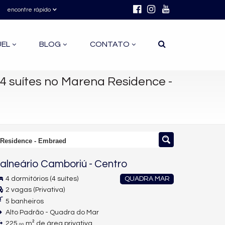
encontre rápido
UEL
BLOG
CONTATO
 suítes no Marena Residence -
 Residence - Embraed
alneário Camboriú
-
Centro
4 dormitórios (4 suítes)
QUADRA MAR
2 vagas (Privativa)
5 banheiros
Alto Padrão - Quadra do Mar
225,
m² de área privativa
00