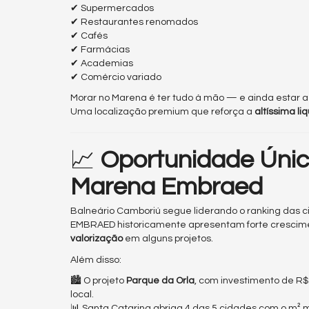
✔ Supermercados
✔ Restaurantes renomados
✔ Cafés
✔ Farmácias
✔ Academias
✔ Comércio variado
Morar no Marena é ter tudo à mão — e ainda estar a 
Uma localização premium que reforça a
altíssima li
📈
Oportunidade Únic
Marena Embraed
Balneário Camboriú segue liderando o ranking das c
EMBRAED historicamente apresentam forte crescim
valorização
em alguns projetos.
Além disso:
🏙 O projeto
Parque da Orla
, com investimento de R$
local.
📊 Santa Catarina abriga 4 das 5 cidades com o m² m