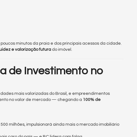
poucos minutos da praia e dos principais acessos da cidade.
quidez e valorização futura
do imóvel.
a de Investimento no
idades mais valorizadas do Brasil, e empreendimentos
ento no valor de mercado — chegando a
100% de
 500 milhões, impulsionará ainda mais o mercado imobiliário
ais caro do país — e BC lidera com folga.