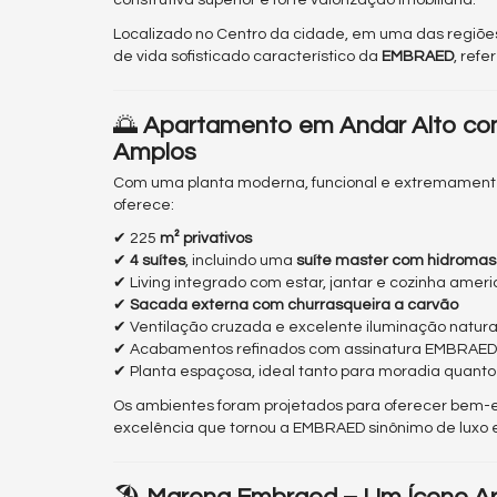
construtiva superior e forte valorização imobiliária.
Localizado no Centro da cidade, em uma das regiões 
de vida sofisticado característico da
EMBRAED
, refe
🌅
Apartamento em Andar Alto co
Amplos
Com uma planta moderna, funcional e extremament
oferece:
✔ 225
m² privativos
✔
4 suítes
, incluindo uma
suíte master com hidrom
✔ Living integrado com estar, jantar e cozinha amer
✔
Sacada externa com churrasqueira a carvão
✔ Ventilação cruzada e excelente iluminação natura
✔ Acabamentos refinados com assinatura EMBRAED
✔ Planta espaçosa, ideal tanto para moradia quanto
Os ambientes foram projetados para oferecer bem-es
excelência que tornou a EMBRAED sinônimo de luxo e