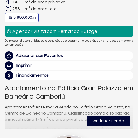
143,
m² de área privativa
00
258,
m² de área total
00
R$ 8.990.000,
00
Agendar Visita com Fernando Butzge
Os preços, disponibilidades e condições de pagamento poderão ser alterados sem prévia
comunicação.
Adicionar aos Favoritos
Imprimir
Financiamentos
Apartamento no Edifício Gran Palazzo em
Balneário Camboriú
Apartamento frente mar à venda no Edifício Grand Palazzo, no
Centro de Balneário Camboriú. Classificado como alto padrão,
o imóvel reúne 143m² de área privativa e 258m² de área total.
Continuar Lendo...
São 3 dormitórios, todos em suíte, além de 4 banheiros e 2
vagas de garagem — uma configuração pensada para quem