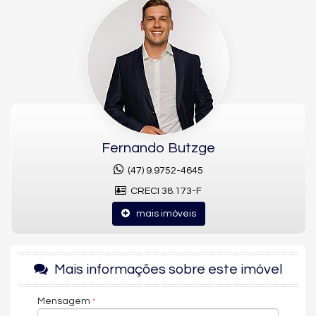
busca conforto em frente ao mar.
O apartamento é entregue sem mobília, permitindo total
liberdade de personalização para o novo morador.
Localizado na Avenida Atlântica, no Centro de Balneário
Camboriú, este apartamento frente mar de alto padrão está
avaliado em R$ 8.990.000.
Fernando Butzge
(47) 9.9752-4645
CRECI 38.173-F
mais imóveis
Mais informações sobre este imóvel
Mensagem