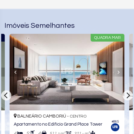
Imóveis Semelhantes
R
QUADRA MAR
BALNEÁRIO CAMBORIÚ -
CENTRO
6
#865
Apartamento no Edifício Grand Place Tower
4
5
4
511,
m²
321,
m²
3