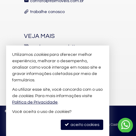
contato@lfbimoveis.com.br
trabalhe conosco
VEJA MAIS
receba nosso newsletter
Utilizamos
cookies
para oferecer melhor
indicadores financeiros
experiência, melhorar o desempenho,
analisar como você interage em nosso site e
cadastre seu imóvel
gravar informações coletadas por meio de
imóveis favoritos
formulários.
Ao utilizar esse site, você concorda com o uso
mapa de imóveis
de
cookies
. Para mais informações visite
Política de Privacidade
.
©
2026
CRECI/SC 6.388-J
Política de Privacidade
Você aceita o uso de
cookies
?
aceito cookies
Site para imobiliárias
: Castel Digital