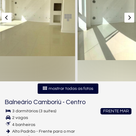
mostrar todas as fotos
Balneário Camboriú
-
Centro
3 dormitórios (3 suítes)
FRENTE MAR
2 vagas
4 banheiros
Alto Padrão - Frente para o mar