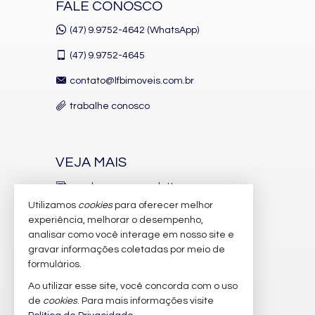
FALE CONOSCO
Acabamento em Gesso
Móveis Planejados
(47) 9.9752-4642 (WhatsApp)
Vista Panorâmica
Área de Serviço
(47)
9.9752-4645
Living
Sala de Estar
contato@lfbimoveis.com.br
Sala de Jantar
Cozinha
trabalhe conosco
Lavabo
Sacada Técnica
Características do Empreendimento
Sala de Jogos
VEJA MAIS
Salão de Festas
Piscina
receba nosso newsletter
Espaço Gourmet
Utilizamos
cookies
para oferecer melhor
Espaço Fitness
indicadores financeiros
experiência, melhorar o desempenho,
Portaria 24h
Medidores Individuais
analisar como você interage em nosso site e
cadastre seu imóvel
Portão Eletrônico
gravar informações coletadas por meio de
Piscina Infantil
imóveis favoritos
formulários.
Câmeras de Segurança
Gás Central
Ao utilizar esse site, você concorda com o uso
mapa de imóveis
Elevador
de
cookies
. Para mais informações visite
Pìscina Térmica