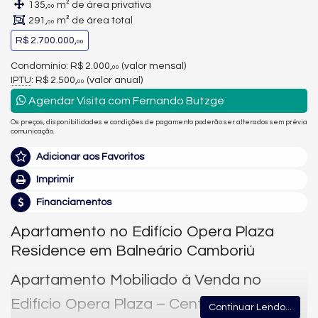
135,
m² de área privativa
00
291,
m² de área total
00
R$ 2.700.000,
00
Condomínio: R$ 2.000,
(valor mensal)
00
IPTU
: R$ 2.500,
(valor anual)
00
Agendar Visita com Fernando Butzge
Os preços, disponibilidades e condições de pagamento poderão ser alterados sem prévia
comunicação.
Adicionar aos Favoritos
Imprimir
Financiamentos
Apartamento no Edifício Opera Plaza
Residence em Balneário Camboriú
Apartamento Mobiliado à Venda no
Edifício Opera Plaza – Centro de
Continuar Lendo...