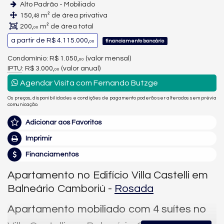
Alto Padrão - Mobiliado
150,
m² de área privativa
48
200,
m² de área total
00
a partir de
R$ 4.115.000,
financiamento bancário
00
Condomínio: R$ 1.050,
(valor mensal)
00
IPTU
: R$ 3.000,
(valor anual)
00
Agendar Visita com Fernando Butzge
Os preços, disponibilidades e condições de pagamento poderão ser alterados sem prévia
comunicação.
Adicionar aos Favoritos
Imprimir
Financiamentos
Apartamento no Edifício Villa Castelli em
Balneário Camboriú -
Rosada
Apartamento mobiliado com 4 suítes no