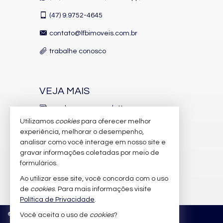
Andar Alto
Decorado
(47)
9.9752-4645
Acabamento em Gesso
Móveis Planejados
contato@lfbimoveis.com.br
Fechadura Eletrônica
Vista Panorâmica
trabalhe conosco
Aceita Pet
Área de Serviço
Living
Sacada / Varanda
VEJA MAIS
Sala de Estar
Sala de Jantar
receba nosso newsletter
Cozinha
Utilizamos
cookies
para oferecer melhor
Lavabo
indicadores financeiros
Sacada Técnica
experiência, melhorar o desempenho,
analisar como você interage em nosso site e
cadastre seu imóvel
Características do Empreendimento
gravar informações coletadas por meio de
Sauna
imóveis favoritos
formulários.
Bar
Salão de Festas
Ao utilizar esse site, você concorda com o uso
mapa de imóveis
Piscina
de
cookies
. Para mais informações visite
Espaço Gourmet
Política de Privacidade
.
Espaço Fitness
Medidores Individuais
©
2026
CRECI/SC 6.388-J
Política de Privacidade
Você aceita o uso de
cookies
?
Portão Eletrônico