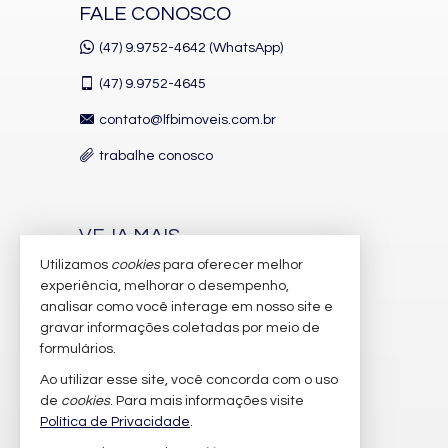
FALE CONOSCO
(47) 9.9752-4642 (WhatsApp)
(47)
9.9752-4645
contato@lfbimoveis.com.br
trabalhe conosco
VEJA MAIS
Utilizamos
cookies
para oferecer melhor
receba nosso newsletter
experiência, melhorar o desempenho,
indicadores financeiros
analisar como você interage em nosso site e
gravar informações coletadas por meio de
cadastre seu imóvel
formulários.
imóveis favoritos
Ao utilizar esse site, você concorda com o uso
de
cookies
. Para mais informações visite
mapa de imóveis
Política de Privacidade
.