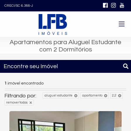
CRECI/SC 6.388-J
Apartamentos para Aluguel Estudante
com 2 Dormitórios
Encontre seu Imóvel
1
imóvel encontrado
Filtrando por:
aluguel estudante
apartamento
2;2
remover todos