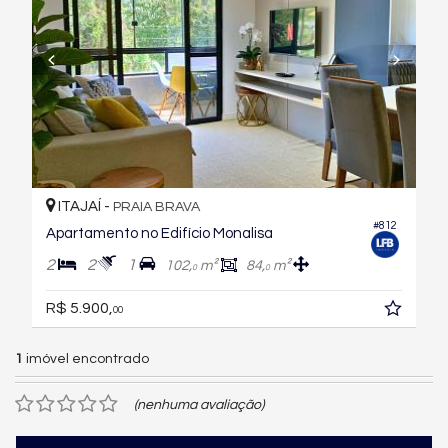
ITAJAÍ -
PRAIA BRAVA
#812
Apartamento no Edifício Monalisa
2
2
1
102,
m²
84,
m²
0
0
R$ 5.900,
00
1
imóvel encontrado
(nenhuma avaliação)