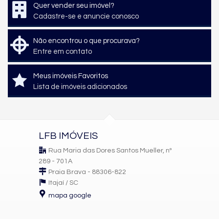
Quer vender seu imóvel?
Cadastre-se e anuncie conosco
Não encontrou o que procurava?
Entre em contato
Meus imóveis Favoritos
Lista de imóveis adicionados
LFB IMÓVEIS
Rua Maria das Dores Santos Mueller, nº
289 - 701A
Praia Brava - 88306-822
Itajaí /
SC
mapa google