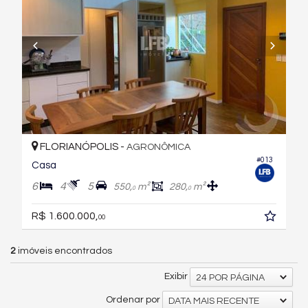
FLORIANÓPOLIS -
AGRONÔMICA
#013
Casa
6
4
5
550,
m²
280,
m²
0
0
R$ 1.600.000,
00
2
imóveis encontrados
Exibir
24 POR PÁGINA
Ordenar por
DATA MAIS RECENTE