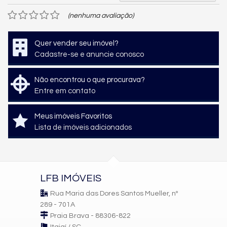
(nenhuma avaliação)
Quer vender seu imóvel?
Cadastre-se e anuncie conosco
Não encontrou o que procurava?
Entre em contato
Meus imóveis Favoritos
Lista de imóveis adicionados
LFB IMÓVEIS
Rua Maria das Dores Santos Mueller, nº
289 - 701A
Praia Brava - 88306-822