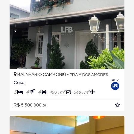
BALNEÁRIO CAMBORIÚ -
PRAIA DOS AMORES
#012
Casa
5
4
4
496,
m²
348,
m²
0
0
R$ 5.500.000,
00