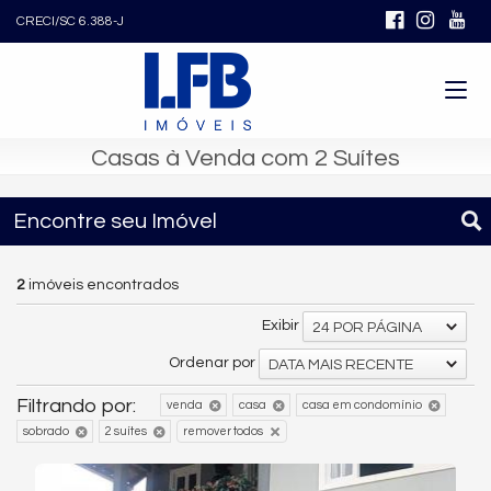
CRECI/SC 6.388-J
Casas à Venda com 2 Suítes
Encontre seu Imóvel
2
imóveis encontrados
Exibir
24 POR PÁGINA
Ordenar por
DATA MAIS RECENTE
Filtrando por:
venda
casa
casa em condomínio
sobrado
2 suítes
remover todos