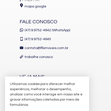
Itajaí /
SC
mapa google
FALE CONOSCO
(47) 9.9752-4642 (WhatsApp)
(47)
9.9752-4645
contato@lfbimoveis.com.br
trabalhe conosco
VEJA MAIS
Utilizamos
cookies
para oferecer melhor
receba nosso newsletter
experiência, melhorar o desempenho,
indicadores financeiros
analisar como você interage em nosso site e
gravar informações coletadas por meio de
cadastre seu imóvel
formulários.