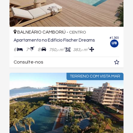
BALNEÁRIO CAMBORIÚ -
CENTRO
#1.369
Apartamento no Edifício Fischer Dreams
6
7
8
750,
m²
383,
m²
0
0
Consulte-nos
TERRENO COM VISTA MAR