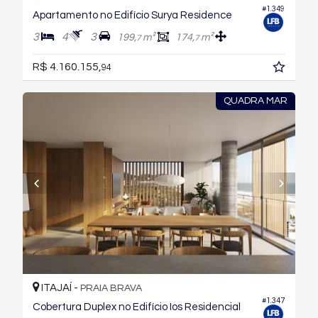
#1.349
Apartamento no Edifício Surya Residence
3
4
3
199,
m²
174,
m²
7
7
R$ 4.160.155,
94
QUADRA MAR
ITAJAÍ -
PRAIA BRAVA
#1.347
Cobertura Duplex no Edifício Ios Residencial