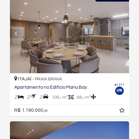
ITAJAÍ -
PRAIA BRAVA
#1.311
Apartamento no Edifício Manu Bay
2
2
2
108,
m²
68,
m²
0
0
R$ 1.190.000,
00