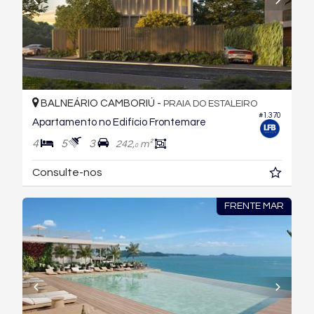
BALNEÁRIO CAMBORIÚ -
PRAIA DO ESTALEIRO
#1.370
Apartamento no Edifício Frontemare
4
5
3
242,
m²
0
Consulte-nos
FRENTE MAR