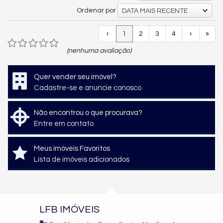
Ordenar por
DATA MAIS RECENTE
‹
1
2
3
4
›
»
(nenhuma avaliação)
Quer vender seu imóvel?
Cadastre-se e anuncie conosco
Não encontrou o que procurava?
Entre em contato
Meus imóveis Favoritos
Lista de imóveis adicionados
LFB IMÓVEIS