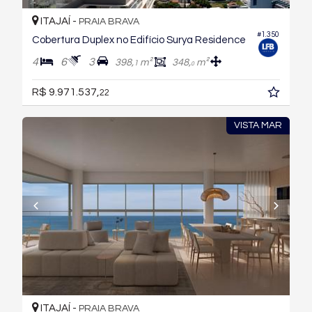
ITAJAÍ -
PRAIA BRAVA
#1.350
Cobertura Duplex no Edifício Surya Residence
4
6
3
398,
m²
348,
m²
1
0
R$ 9.971.537,
22
VISTA MAR
ITAJAÍ -
PRAIA BRAVA