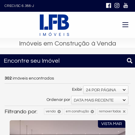
CRECI/SC 6.388-J
Imóveis em Construção à Venda
Encontre seu Imóvel
302
imóveis encontrados
Exibir
24 POR PÁGINA
Ordenar por
DATA MAIS RECENTE
Filtrando por:
venda
em construção
remover todos
VISTA MAR