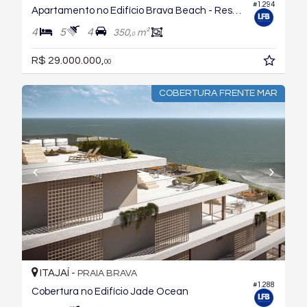
#1.294
Apartamento no Edifício Brava Beach - Reserva Recife
4
5
4
350,
m²
0
R$ 29.000.000,
00
COBERTURA FRENTE MAR
ITAJAÍ -
PRAIA BRAVA
#1.288
Cobertura no Edifício Jade Ocean