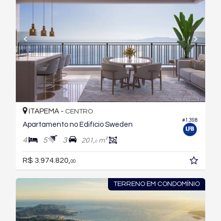
ITAPEMA -
CENTRO
#1.398
Apartamento no Edifício Sweden
4
5
3
201,
m²
0
R$ 3.974.820,
00
TERRENO EM CONDOMÍNIO