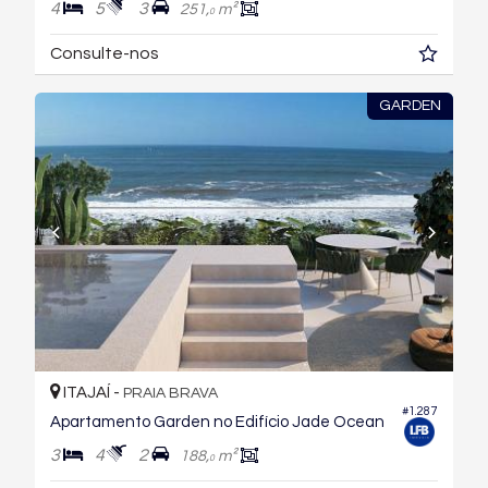
4
5
3
251,
m²
0
Consulte-nos
GARDEN
ITAJAÍ -
PRAIA BRAVA
#1.287
Apartamento Garden no Edifício Jade Ocean
3
4
2
188,
m²
0