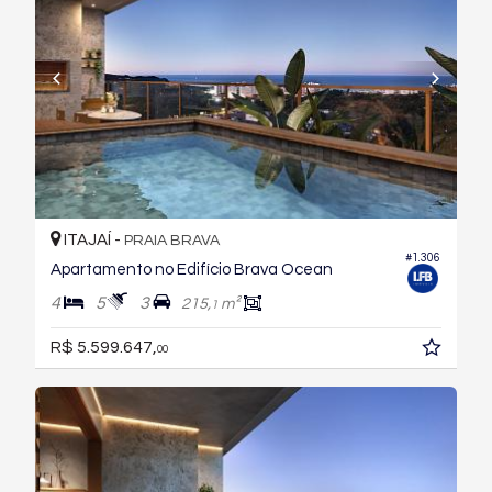
ITAJAÍ -
PRAIA BRAVA
#1.306
Apartamento no Edifício Brava Ocean
4
5
3
215,
m²
1
R$ 5.599.647,
00