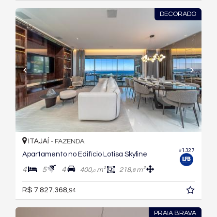
DECORADO
ITAJAÍ -
FAZENDA
#1.327
Apartamento no Edifício Lotisa Skyline
4
5
4
400,
m²
218,
m²
8
0
R$ 7.827.368,
94
PRAIA BRAVA