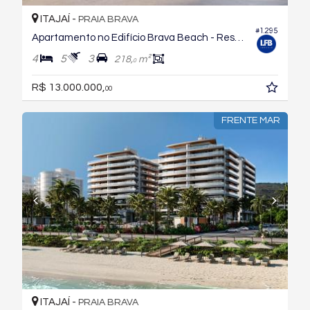
ITAJAÍ -
PRAIA BRAVA
#1.295
Apartamento no Edifício Brava Beach - Reserva Recife
4
5
3
218,
m²
0
R$ 13.000.000,
00
FRENTE MAR
ITAJAÍ -
PRAIA BRAVA