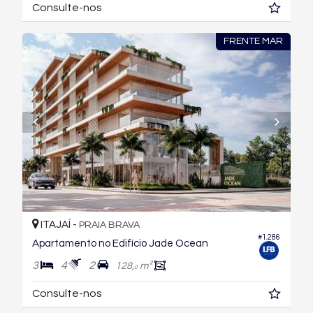
Consulte-nos
FRENTE MAR
ITAJAÍ -
PRAIA BRAVA
#1.286
Apartamento no Edifício Jade Ocean
3
4
2
128,
m²
0
Consulte-nos