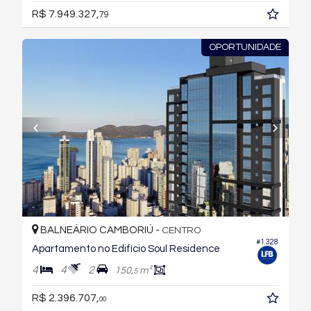
R$ 7.949.327,
79
OPORTUNIDADE
BALNEÁRIO CAMBORIÚ -
CENTRO
#1.328
Apartamento no Edifício Soul Residence
4
4
2
150,
m²
5
R$ 2.396.707,
00