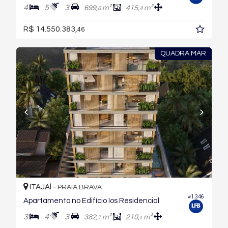
4
5
3
699,
m²
415,
m²
6
4
R$ 14.550.383,
46
QUADRA MAR
ITAJAÍ -
PRAIA BRAVA
#1.346
Apartamento no Edifício Ios Residencial
3
4
3
382,
m²
210,
m²
1
0