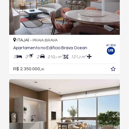
ITAJAÍ -
PRAIA BRAVA
#1.304
Apartamento no Edifício Brava Ocean
3
3
2
210,
m²
121,
m²
2
0
R$ 2.350.000,
00