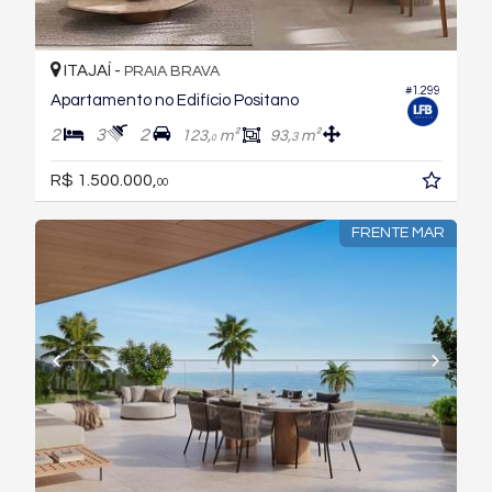
ITAJAÍ -
PRAIA BRAVA
#1.299
Apartamento no Edifício Positano
2
3
2
123,
m²
93,
m²
3
0
R$ 1.500.000,
00
FRENTE MAR