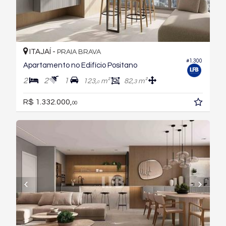
ITAJAÍ -
PRAIA BRAVA
#1.300
Apartamento no Edifício Positano
2
2
1
123,
m²
82,
m²
3
0
R$ 1.332.000,
00