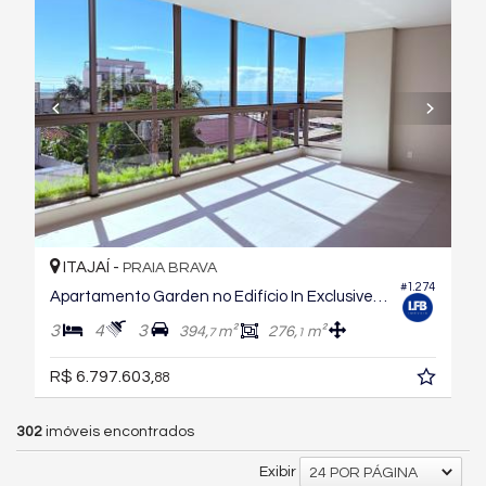
ITAJAÍ -
PRAIA BRAVA
#1.274
Apartamento Garden no Edifício In Exclusive Home
3
4
3
394,
m²
276,
m²
7
1
R$ 6.797.603,
88
302
imóveis encontrados
Exibir
24 POR PÁGINA