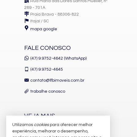
Rua Maria das Dores Santos Mueller, nº
289 - 701A
Praia Brava - 88306-822
Itajaí /
SC
mapa google
FALE CONOSCO
(47) 9.9752-4642 (WhatsApp)
(47)
9.9752-4645
contato@lfbimoveis.com.br
trabalhe conosco
VEJA MAIS
Utilizamos
cookies
para oferecer melhor
receba nosso newsletter
experiência, melhorar o desempenho,