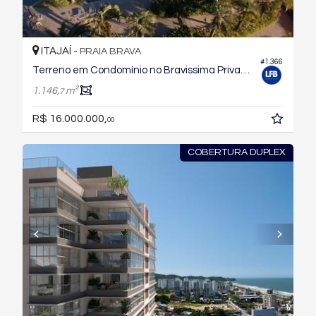
ITAJAÍ -
PRAIA BRAVA
#1.366
Terreno em Condomínio no Bravissima Private Residence
1.146,
m²
7
R$ 16.000.000,
00
COBERTURA DUPLEX