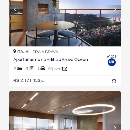
ITAJAÍ -
PRAIA BRAVA
#1.305
Apartamento no Edifício Brava Ocean
2
3
1
93,
m²
9
R$ 2.171.453,
00