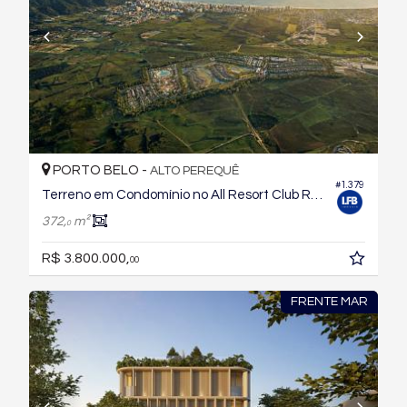
PORTO BELO -
ALTO PEREQUÊ
#1.379
Terreno em Condomínio no All Resort Club Residence
372,
m²
0
R$ 3.800.000,
00
FRENTE MAR