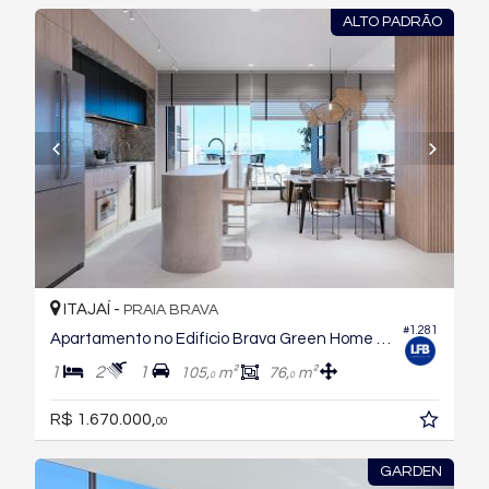
ALTO PADRÃO
ITAJAÍ -
PRAIA BRAVA
#1.281
Apartamento no Edifício Brava Green Home Club
1
2
1
105,
m²
76,
m²
0
0
R$ 1.670.000,
00
GARDEN