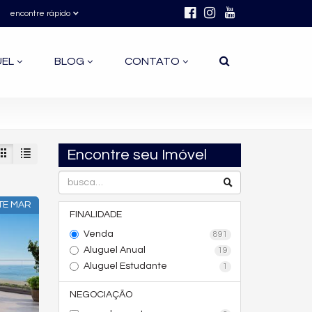
encontre rápido
UEL
BLOG
CONTATO
Encontre seu Imóvel
TE MAR
FINALIDADE
Venda
891
Aluguel Anual
19
Aluguel Estudante
1
NEGOCIAÇÃO