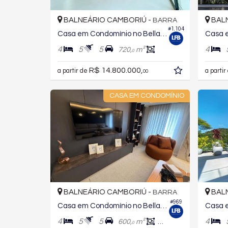
BALNEÁRIO CAMBORIÚ -
BALN
BARRA
#1.104
Casa em Condomínio no Bella Vista Residence Club
4
5
5
4
720,
m²
0
R$ 14.800.000,
a partir de
a partir
00
CASA EM CONDOMÍNIO
BALNEÁRIO CAMBORIÚ -
BALN
BARRA
#969
Casa em Condomínio no Bella Vista Residence Club
4
5
5
4
600,
m²
375,
m²
0
0