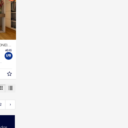
NEIROS
#849
rf
302,
m²
0
2
›
ados