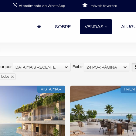
Atendimento via WhatsApp
imóveis favoritos
SOBRE
VENDAS
ALUG
a
ar por
Exibir
DATA MAIS RECENTE
24 POR PÁGINA
 todos
VISTA MAR
FREN