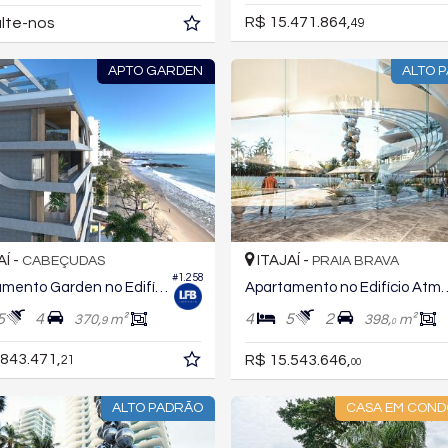
R$ 15.471.864,
lte-nos
49
APTO GARDEN
ALTO 
AÍ -
ITAJAÍ -
CABEÇUDAS
PRAIA BRAVA
#1.258
Apartamento Garden no Edifício Splendido Blue Diamond
Apartamento no Edifício 
5
4
4
5
2
370,
m²
398,
m²
9
0
.843.471,
R$ 15.543.646,
21
00
ALTO PADRÃO
CASA EM COND