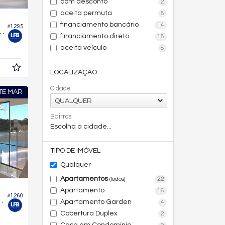
com desconto
2
aceita permuta
8
financiamento bancário
14
#1.295
io Brava Beach - Reserva Recife
financiamento direto
18
aceita veículo
8
LOCALIZAÇÃO
Cidade
TE MAR
QUALQUER
Bairros
Escolha a cidade...
TIPO DE IMÓVEL
Qualquer
Apartamentos
22
(todos)
Apartamento
16
#1.260
plendido Blue Diamond
Apartamento Garden
4
Cobertura Duplex
2