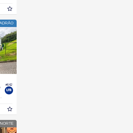
PADRÃO
#642
e
355,
m²
6
 NORTE