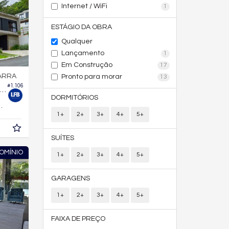
Internet / WiFi
1
ESTÁGIO DA OBRA
Qualquer
Lançamento
1
Em Construção
17
ARRA
Pronto para morar
13
#1.106
 em Condomínio no Bella Vista Residence Club
DORMITÓRIOS
437,
m²
0
1+
2+
3+
4+
5+
SUÍTES
OMÍNIO
1+
2+
3+
4+
5+
GARAGENS
1+
2+
3+
4+
5+
FAIXA DE PREÇO