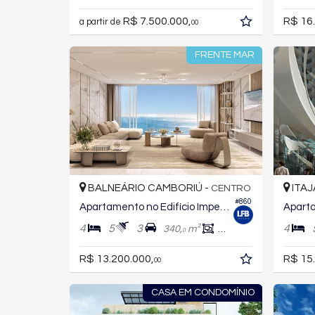
R$ 7.500.000,
R$ 16
a partir de
00
FRENTE MAR
BALNEÁRIO CAMBORIÚ -
ITAJ
CENTRO
#860
Apartamento no Edifício Imperium Tower
4
5
3
4
340,
m²
202,
m²
0
0
R$ 13.200.000,
R$ 15
00
CASA EM CONDOMÍNIO