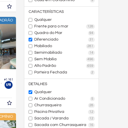
Casa em Condomínio
9
CARACTERÍSTICAS
Qualquer
PADRÃO
Frente para o mar
128
Quadra do Mar
94
Diferenciado
31
Mobiliado
281
Semimobiliado
14
Sem Mobília
496
Alto Padrão
659
Porteira Fechada
2
#1.161
Atmosphere Home Spa
DETALHES
Qualquer
Ar Condicionado
5
Churrasqueira
28
Piscina Privativa
12
OMÍNIO
Sacada / Varanda
12
Sacada com Churrasqueira
16