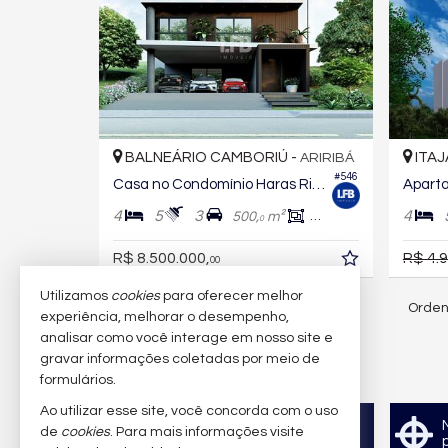
BALNEÁRIO CAMBORIÚ -
ITAJ
ARIRIBÁ
#546
Casa no Condomínio Haras Rio do Ouro
4
5
3
4
500,
m²
350,
m²
0
0
R$ 8.500.000,
R$ 4.
00
Utilizamos
cookies
para oferecer melhor
Orden
31
imóveis encontrados
experiência, melhorar o desempenho,
analisar como você interage em nosso site e
gravar informações coletadas por meio de
(nenhuma avaliação)
formulários.
Ao utilizar esse site, você concorda com o uso
Quer vender seu imóvel?
de
cookies
. Para mais informações visite
Cadastre-se e anuncie