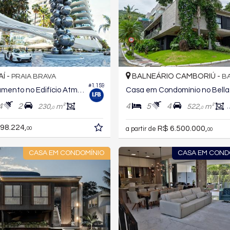
AÍ -
BALNEÁRIO CAMBORIÚ -
PRAIA BRAVA
B
#1.159
Apartamento no Edifício Atmosphere Home Spa
Casa
4
2
4
5
4
230,
m²
522,
m²
0
0
98.224,
R$ 6.500.000,
00
a partir de
00
CASA EM CONDOMÍNIO
CASA EM COND