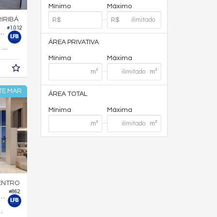
Mínimo
Máximo
IRIBÁ
#1.012
omínio Haras Rio do Ouro
ÁREA PRIVATIVA
700,
m²
0
Mínima
Máxima
TE MAR
ÁREA TOTAL
Mínima
Máxima
ENTRO
#862
to no Edifício Imperium Tower
228,
m²
1