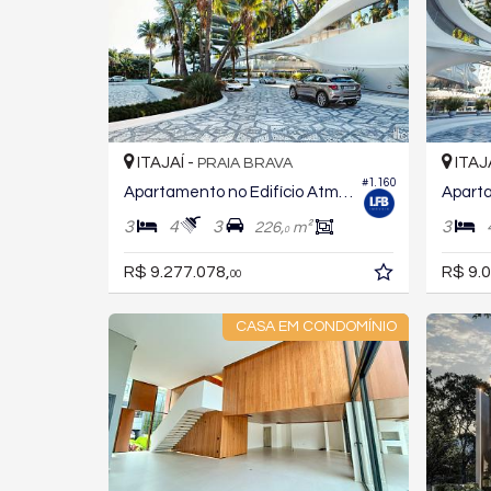
ITAJAÍ -
ITAJ
PRAIA BRAVA
#1.160
Apartamento no Edifício Atmosphere Home Spa
3
4
3
3
226,
m²
0
R$ 9.277.078,
R$ 9.0
00
CASA EM CONDOMÍNIO