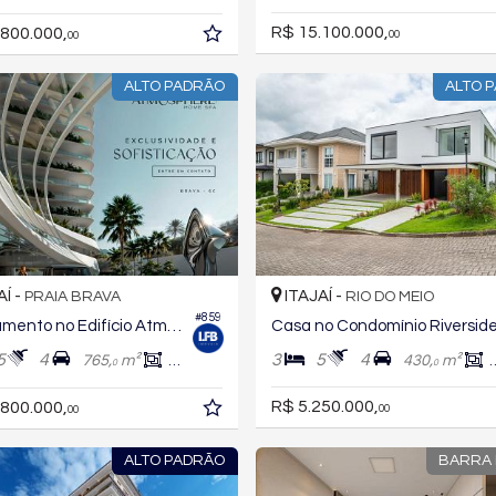
R$ 15.100.000,
.800.000,
00
00
ALTO PADRÃO
ALTO 
AÍ -
ITAJAÍ -
PRAIA BRAVA
RIO DO MEIO
#859
Apartamento no Edifício Atmosphere Home Spa
Casa no Condomínio Riversid
5
4
3
5
4
765,
m²
531,
m²
430,
m²
0
0
0
R$ 5.250.000,
.800.000,
00
00
ALTO PADRÃO
BARRA