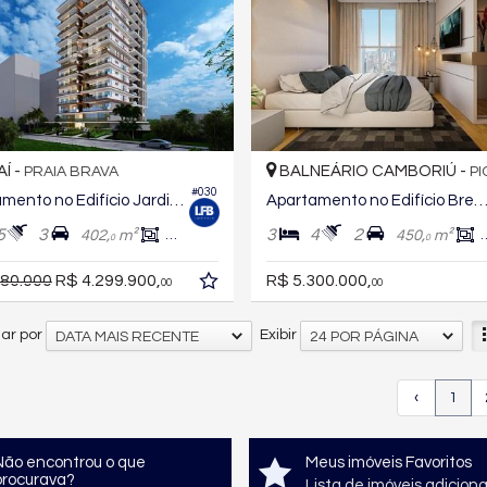
AÍ -
BALNEÁRIO CAMBORIÚ -
PRAIA BRAVA
PIO
#030
Apartamento no Edifício Jardins da Brava
Apartamento no Edifício Bremen Do
5
3
3
4
2
402,
m²
216,
m²
450,
m²
0
0
0
980.000
R$ 4.299.900,
R$ 5.300.000,
00
00
ar por
Exibir
DATA MAIS RECENTE
24 POR PÁGINA
‹
1
Não encontrou o que
Meus imóveis Favoritos
procurava?
Lista de imóveis adicion