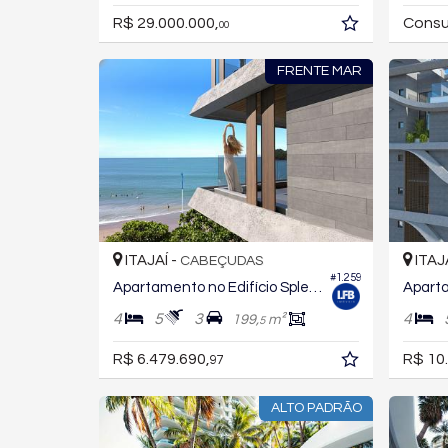
R$ 29.000.000,
Consu
00
FRENTE MAR
ITAJAÍ -
ITAJ
CABEÇUDAS
#1.259
Apartamento no Edifício Splendido Blue Diamond
4
5
3
4
199,
m²
5
R$ 6.479.690,
R$ 10
97
ALTO PADRÃO