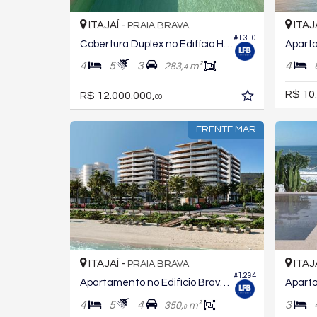
ITAJAÍ -
ITAJ
PRAIA BRAVA
#1.310
Cobertura Duplex no Edifício Hobus Concept
4
5
3
4
283,
m²
265,
m²
4
2
R$ 10
R$ 12.000.000,
00
FRENTE MAR
ITAJAÍ -
ITAJ
PRAIA BRAVA
#1.294
Apartamento no Edifício Brava Beach - Reserva Recife
4
5
4
3
350,
m²
0