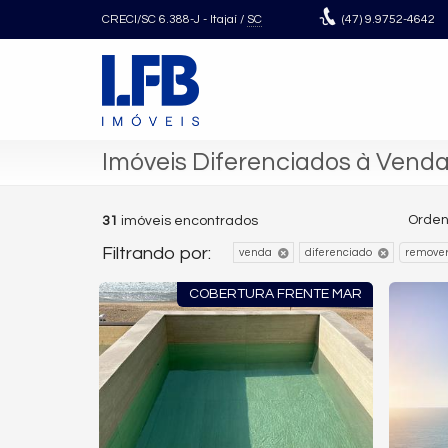
CRECI/SC 6.388-J
- Itajaí /
SC
(47)
9.9752-4642
Imóveis Diferenciados à Vend
Orden
31
imóveis encontrados
Filtrando por:
venda
diferenciado
remover
COBERTURA FRENTE MAR