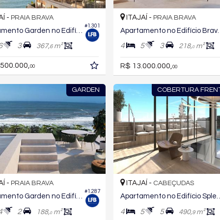
AÍ -
ITAJAÍ -
PRAIA BRAVA
PRAIA BRAVA
#1.301
Apartamento Garden no Edifício Brava Concetto
Apartamento no Edifíc
6
3
4
5
3
367,
m²
218,
m²
6
0
.500.000,
R$ 13.000.000,
00
00
GARDEN
COBERTURA FREN
AÍ -
ITAJAÍ -
PRAIA BRAVA
CABEÇUDAS
#1.287
Apartamento Garden no Edifício Jade Ocean
Apartamento no Edifício S
4
2
4
5
5
188,
m²
490,
m²
9
0