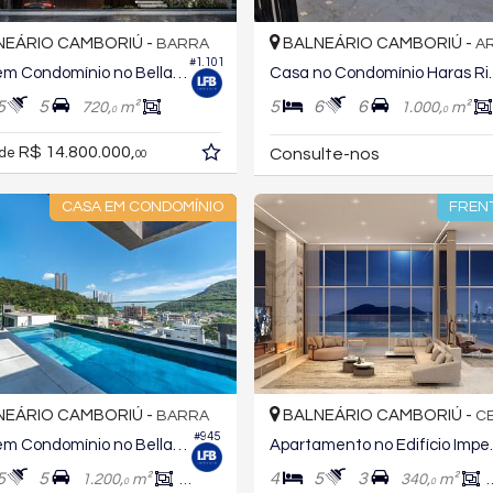
EÁRIO CAMBORIÚ -
BALNEÁRIO CAMBORIÚ -
BARRA
AR
#1.101
Casa em Condomínio no Bella Vista Residence Club
Casa no Cond
5
5
5
6
6
720,
m²
1.000,
m²
0
0
R$ 14.800.000,
Consulte-nos
 de
00
CASA EM CONDOMÍNIO
FREN
EÁRIO CAMBORIÚ -
BALNEÁRIO CAMBORIÚ -
BARRA
C
#945
Casa em Condomínio no Bella Vista Residence Club
Apartamen
5
5
4
5
3
1.200,
m²
823,
m²
340,
m²
0
0
0