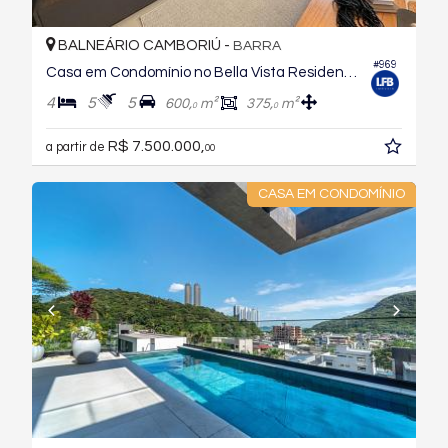
BALNEÁRIO CAMBORIÚ -
BARRA
#969
Casa em Condomínio no Bella Vista Residence Club
4
5
5
600,
m²
375,
m²
0
0
R$ 7.500.000,
a partir de
00
CASA EM CONDOMÍNIO