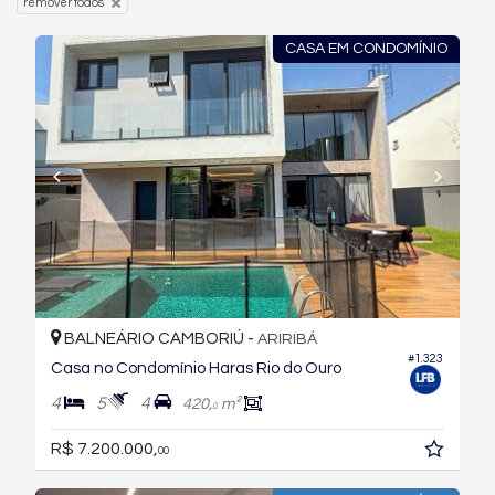
remover todos
CASA EM CONDOMÍNIO
BALNEÁRIO CAMBORIÚ -
ARIRIBÁ
#1.323
Casa no Condomínio Haras Rio do Ouro
4
5
4
420,
m²
0
R$ 7.200.000,
00