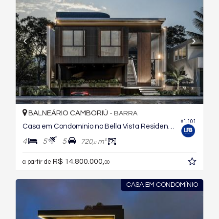
BALNEÁRIO CAMBORIÚ -
BARRA
#1.101
Casa em Condomínio no Bella Vista Residence Club
4
5
5
720,
m²
0
R$ 14.800.000,
a partir de
00
CASA EM CONDOMÍNIO