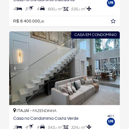
4
5
4
600,
m²
530,
m²
0
0
R$ 8.400.000,
00
CASA EM CONDOMÍNIO
ITAJAÍ -
FAZENDINHA
#811
Casa no Condomínio Costa Verde
3
4
4
543,
m²
324,
m²
0
0