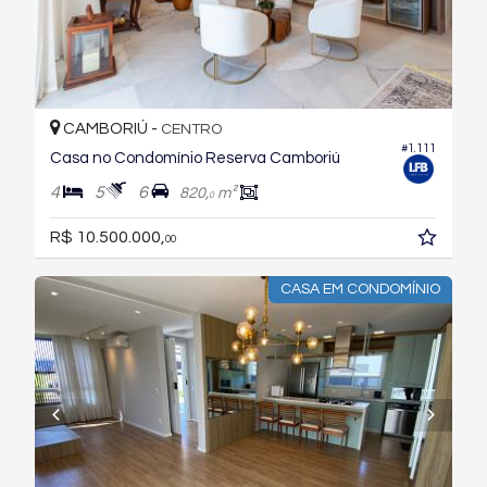
CAMBORIÚ -
CENTRO
#1.111
Casa no Condomínio Reserva Camboriú
4
5
6
820,
m²
0
R$ 10.500.000,
00
CASA EM CONDOMÍNIO