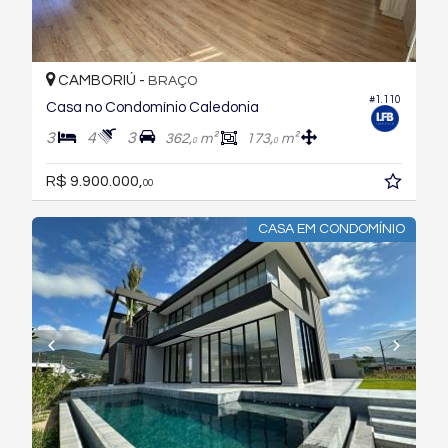
CAMBORIÚ -
BRAÇO
#1.110
Casa no Condomínio Caledonia
3
4
3
362,
m²
173,
m²
0
0
R$ 9.900.000,
00
CASA EM CONDOMÍNIO