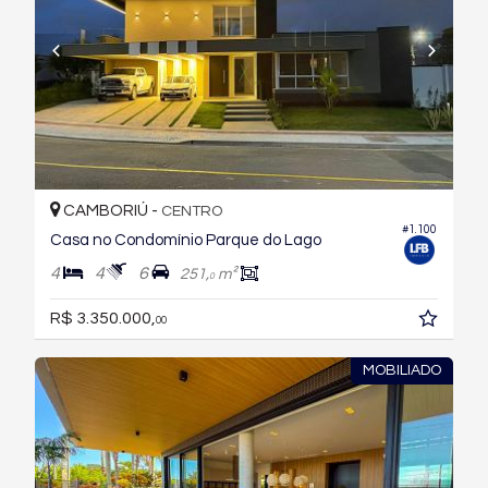
CAMBORIÚ -
CENTRO
#1.100
Casa no Condomínio Parque do Lago
4
4
6
251,
m²
0
R$ 3.350.000,
00
MOBILIADO