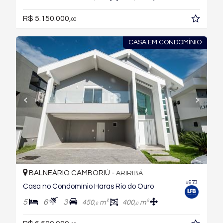
R$ 5.150.000,
00
CASA EM CONDOMÍNIO
BALNEÁRIO CAMBORIÚ -
ARIRIBÁ
#673
Casa no Condomínio Haras Rio do Ouro
5
6
3
450,
m²
400,
m²
0
0