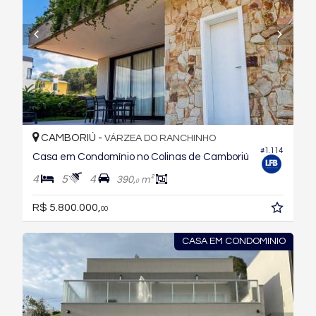
CAMBORIÚ -
VÁRZEA DO RANCHINHO
#1.114
Casa em Condomínio no Colinas de Camboriú
4
5
4
390,
m²
0
R$ 5.800.000,
00
CASA EM CONDOMINIO