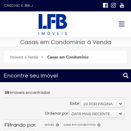
CRECI/SC 6.388-J
Casas em Condomínio à Venda
Imóveis à Venda
Casas em Condomínio
Encontre seu Imóvel
39
imóveis encontrados
Exibir
24 POR PÁGINA
Ordenar por
DATA MAIS RECENTE
Filtrando por:
venda
casa em condomínio