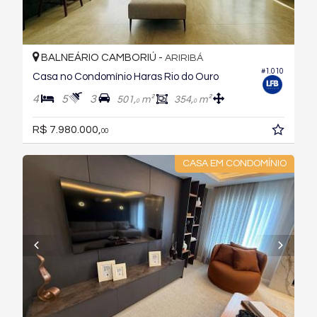
BALNEÁRIO CAMBORIÚ -
ARIRIBÁ
#1.010
Casa no Condomínio Haras Rio do Ouro
4
5
3
501,
m²
354,
m²
0
0
R$ 7.980.000,
00
CASA EM CONDOMÍNIO