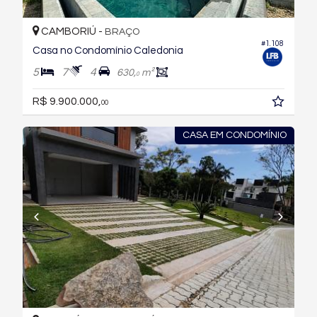
CAMBORIÚ -
BRAÇO
#1.108
Casa no Condomínio Caledonia
5
7
4
630,
m²
0
R$ 9.900.000,
00
CASA EM CONDOMÍNIO