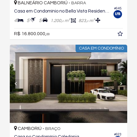
BALNEÁRIO CAMBORIÚ -
BARRA
#945
Casa em Condomínio no Bella Vista Residence Club
4
5
5
1.200,
m²
823,
m²
0
0
R$ 16.800.000,
00
CASA EM CONDOMÍNIO
CAMBORIÚ -
BRAÇO
#923
Casa no Condomínio Caledonia