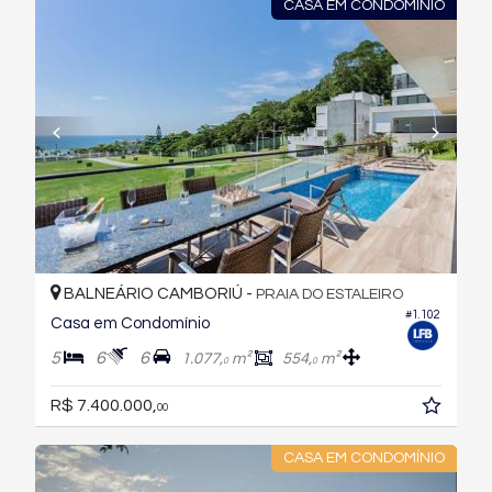
CASA EM CONDOMINIO
BALNEÁRIO CAMBORIÚ -
PRAIA DO ESTALEIRO
#1.102
Casa em Condomínio
5
6
6
1.077,
m²
554,
m²
0
0
R$ 7.400.000,
00
CASA EM CONDOMÍNIO