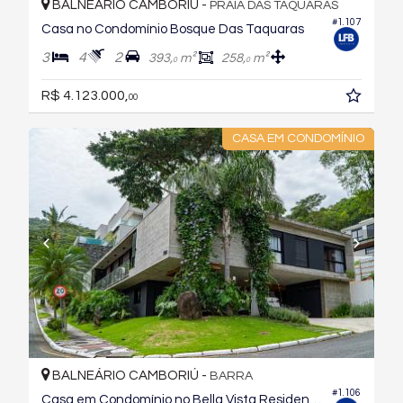
BALNEÁRIO CAMBORIÚ -
PRAIA DAS TAQUARAS
#1.107
Casa no Condomínio Bosque Das Taquaras
3
4
2
393,
m²
258,
m²
0
0
R$ 4.123.000,
00
CASA EM CONDOMÍNIO
BALNEÁRIO CAMBORIÚ -
BARRA
#1.106
Casa em Condomínio no Bella Vista Residence Club