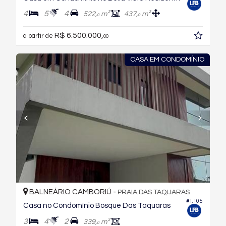
4
5
4
522,
m²
437,
m²
0
0
R$ 6.500.000,
a partir de
00
CASA EM CONDOMÍNIO
BALNEÁRIO CAMBORIÚ -
PRAIA DAS TAQUARAS
#1.105
Casa no Condomínio Bosque Das Taquaras
3
4
2
339,
m²
0