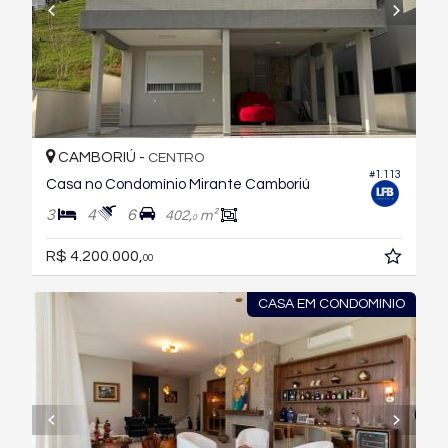
CAMBORIÚ -
CENTRO
#1.113
Casa no Condomínio Mirante Camboriú
3
4
6
402,
m²
0
R$ 4.200.000,
00
CASA EM CONDOMINIO