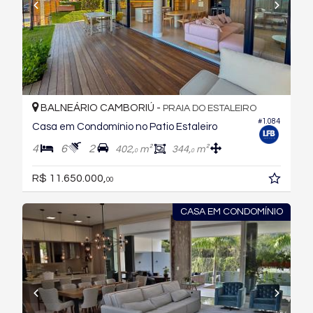
BALNEÁRIO CAMBORIÚ -
PRAIA DO ESTALEIRO
#1.084
Casa em Condomínio no Patio Estaleiro
4
6
2
402,
m²
344,
m²
0
0
R$ 11.650.000,
00
CASA EM CONDOMÍNIO