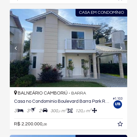
CASA EM CONDOMÍNIO
BALNEÁRIO CAMBORIÚ -
BARRA
#1.103
Casa no Condomínio Boulevard Barra Park Residence
3
3
2
300,
m²
120,
m²
0
0
R$ 2.200.000,
00