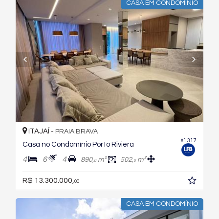
CASA EM CONDOMÍNIO
ITAJAÍ -
PRAIA BRAVA
#1.317
Casa no Condomínio Porto Riviera
4
6
4
890,
m²
502,
m²
0
0
R$ 13.300.000,
00
CASA EM CONDOMÍNIO