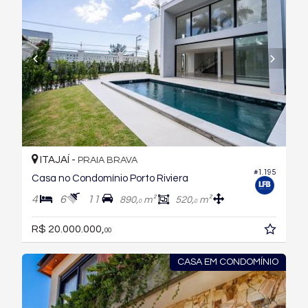
ITAJAÍ -
PRAIA BRAVA
#1.195
Casa no Condomínio Porto Riviera
4
6
11
890,
m²
520,
m²
0
0
R$ 20.000.000,
00
CASA EM CONDOMÍNIO