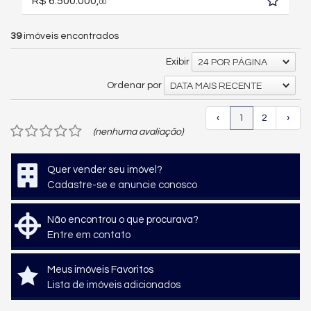
R$ 6.500.000,
00
39
imóveis encontrados
Exibir
24 POR PÁGINA
Ordenar por
DATA MAIS RECENTE
‹
1
2
›
(nenhuma avaliação)
Quer vender seu imóvel?
Cadastre-se e anuncie conosco
Não encontrou o que procurava?
Entre em contato
Meus imóveis Favoritos
Lista de imóveis adicionados