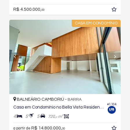
R$ 4.500.000,
00
CASA EM CONDOMÍNIO
BALNEÁRIO CAMBORIÚ -
BARRA
#1.104
Casa em Condomínio no Bella Vista Residence Club
4
5
5
720,
m²
0
R$ 14.800.000,
a partir de
00