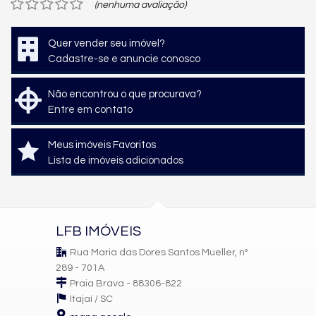
(nenhuma avaliação)
Quer vender seu imóvel?
Cadastre-se e anuncie conosco
Não encontrou o que procurava?
Entre em contato
Meus imóveis Favoritos
Lista de imóveis adicionados
LFB IMÓVEIS
Rua Maria das Dores Santos Mueller, nº
289 - 701A
Praia Brava - 88306-822
Itajaí /
SC