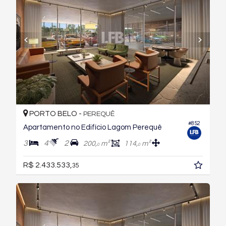
PORTO BELO -
PEREQUÊ
#852
Apartamento no Edifício Lagom Perequê
3
4
2
200,
m²
114,
m²
0
0
R$ 2.433.533,
35