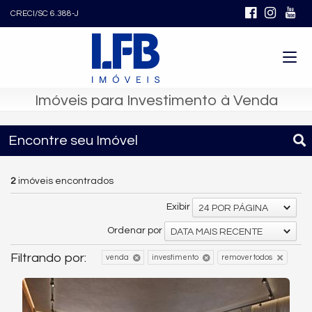
CRECI/SC 6.388-J
Imóveis para Investimento à Venda
Encontre seu Imóvel
2
imóveis encontrados
Exibir
24 POR PÁGINA
Ordenar por
DATA MAIS RECENTE
Filtrando por:
venda
investimento
remover todos