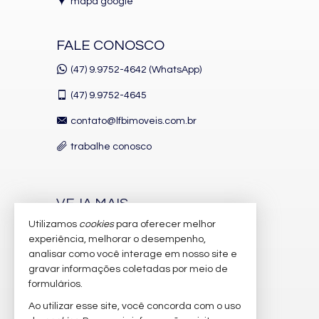
mapa google
FALE CONOSCO
(47) 9.9752-4642 (WhatsApp)
(47)
9.9752-4645
contato@lfbimoveis.com.br
trabalhe conosco
VEJA MAIS
Utilizamos
cookies
para oferecer melhor
receba nosso newsletter
experiência, melhorar o desempenho,
indicadores financeiros
analisar como você interage em nosso site e
gravar informações coletadas por meio de
cadastre seu imóvel
formulários.
imóveis favoritos
Ao utilizar esse site, você concorda com o uso