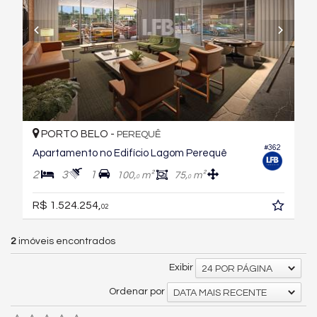
PORTO BELO -
PEREQUÊ
#362
Apartamento no Edifício Lagom Perequê
2
3
1
100,
m²
75,
m²
0
0
R$ 1.524.254,
02
2
imóveis encontrados
Exibir
24 POR PÁGINA
Ordenar por
DATA MAIS RECENTE