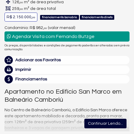
126,
m² de área privativa
00
259,
m² de área total
00
R$ 2.150.000,
financiamento bancário
financiamento direto
00
Condomínio: R$ 982,
(valor mensal)
00
Agendar Visita com Fernando Butzge
Os preços, disponibilidades e condições de pagamento poderão ser alterados sem prévia
comunicação.
Adicionar aos Favoritos
Imprimir
Financiamentos
Apartamento no Edifício San Marco em
Balneário Camboriú
No Centro de Balneário Camboriú, o Edifício San Marco oferece
este apartamento mobiliado e decorado, pronto para morar,
com 126m² de área privativa (259m² de área total), 3 suítes, 4
Continuar Lendo...
banheiros e 3 vagas de garagem privativas, em andar alto com