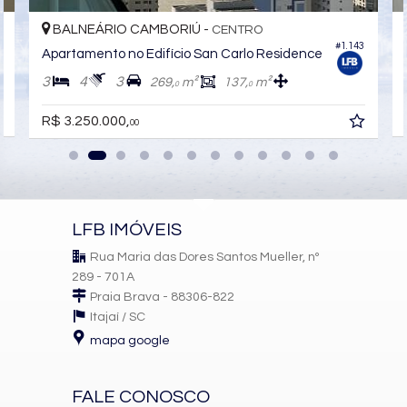
BALNEÁRIO CAMBORIÚ -
BALN
CENTRO
#1.143
Apartamento no Edifício San Carlo Residence
Aparta
3
4
3
3
4
269,
m²
137,
m²
0
0
R$ 2.5
R$ 3.250.000,
00
LFB IMÓVEIS
Rua Maria das Dores Santos Mueller, nº
289 - 701A
Praia Brava - 88306-822
Itajaí /
SC
mapa google
FALE CONOSCO