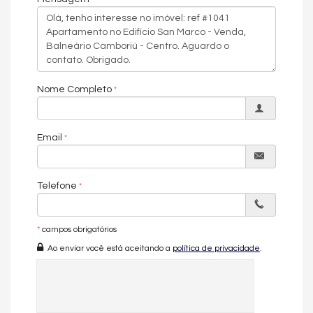
Andar Alto
Vista Livre
Decorado
Acabamento em Gesso
Móveis Planejados
Vista Panorâmica
Área de Serviço
Nome Completo
Living
Sala de Estar
Sala de Jantar
Cozinha
Email
Lavabo
Sacada Técnica
Características do Empreendimento
Telefone
Sauna
Salão de Festas
Piscina
Espaço Fitness
*
campos obrigatórios
Medidores Individuais
Ao enviar você está aceitando a
política de privacidade
.
Portão Eletrônico
Playground
Quiosque Externo
Piscina Infantil
Câmeras de Segurança