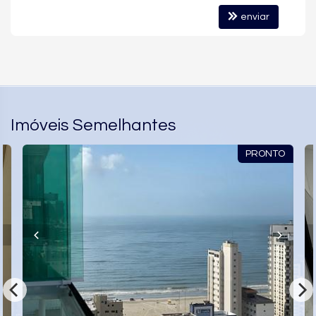
Gás Central
Elevador
enviar
Entrada para Banhistas
Box de Praia
Hall Decorado e Mobiliado
Acessibilidade para PNE
Imóveis Semelhantes
PRONTO