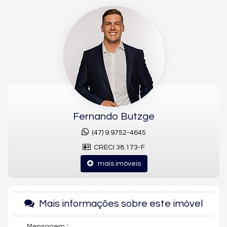
vista livre e vista panorâmica.
A unidade reúne sala de estar, sala de jantar e living integrados
à cozinha, com sacada técnica e churrasqueira, além de área
de serviço. Os móveis planejados, o acabamento em gesso, o
piso porcelanato, o aquecimento de água e o ar-condicionado
completam o padrão do imóvel.
O San Marco conta com portão eletrônico, câmeras de
segurança, quiosque externo, elevador, salão de festas,
espaço fitness, sauna, piscina, piscina infantil, box de praia,
entrada para banhistas, hall decorado e mobiliado, gás central,
medidores individuais e acessibilidade para PNE.
Fernando Butzge
Pronto para morar, com condições de financiamento bancário
(47) 9.9752-4645
ou direto, este apartamento mobiliado de 3 suítes no San Marco
CRECI 38.173-F
está à venda por R$ 2.150.000,00, no Centro de Balneário
Camboriú.
mais imóveis
Características do Imóvel
Aquecimento de Água
Mais informações sobre este imóvel
Ar Condicionado
Churrasqueira
Piso Porcelanato
Mensagem