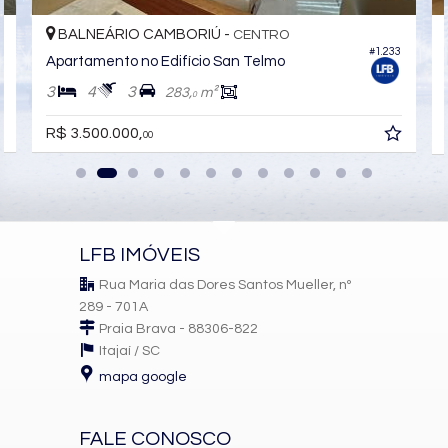
Piso Porcelanato
Piso Vinílico
BALNEÁRIO CAMBORIÚ -
CENTRO
Infra para Ar Split
2
#1.233
Acabamento em Gesso
Apartamento no Edifício San Telmo
Móveis Planejados
3
4
3
283,
m²
Fechadura Eletrônica
0
Área de Serviço
Living
R$ 3.500.000,
00
Sacada / Varanda
Sala de Estar
Sala de Jantar
Cozinha
Lavabo
Sacada Técnica
LFB IMÓVEIS
Características do Empreendimento
Rua Maria das Dores Santos Mueller, nº
Salão de Festas
Piscina
289 - 701A
Espaço Gourmet
Praia Brava - 88306-822
Espaço Fitness
Itajaí /
SC
Medidores Individuais
mapa google
Captação de Água
Portão Eletrônico
Piscina Infantil
Câmeras de Segurança
FALE CONOSCO