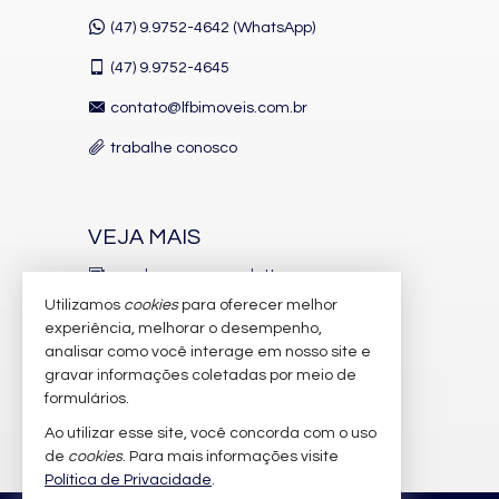
Gás Central
Elevador
(47) 9.9752-4642 (WhatsApp)
Pìscina Térmica
Hall Decorado e Mobiliado
(47)
9.9752-4645
RoofTop
Acessibilidade para PNE
contato@lfbimoveis.com.br
trabalhe conosco
VEJA MAIS
receba nosso newsletter
Utilizamos
cookies
para oferecer melhor
indicadores financeiros
experiência, melhorar o desempenho,
analisar como você interage em nosso site e
cadastre seu imóvel
gravar informações coletadas por meio de
imóveis favoritos
formulários.
Ao utilizar esse site, você concorda com o uso
mapa de imóveis
de
cookies
. Para mais informações visite
Política de Privacidade
.