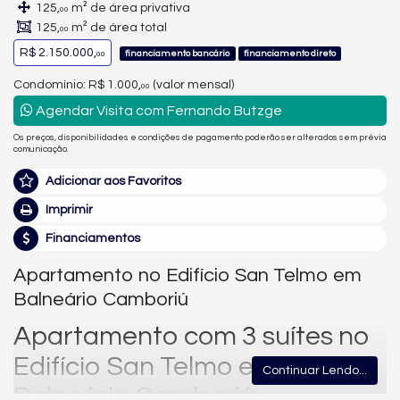
125,
m² de área privativa
00
125,
m² de área total
00
R$ 2.150.000,
financiamento bancário
financiamento direto
00
Condomínio: R$ 1.000,
(valor mensal)
00
Agendar Visita com Fernando Butzge
Os preços, disponibilidades e condições de pagamento poderão ser alterados sem prévia
comunicação.
Adicionar aos Favoritos
Imprimir
Financiamentos
Apartamento no Edifício San Telmo em
Balneário Camboriú
Apartamento com 3 suítes no
Edifício San Telmo em
Continuar Lendo...
Balneário Camboriú