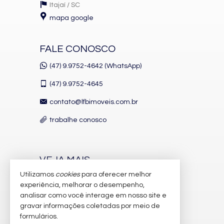
Itajaí /
SC
mapa google
FALE CONOSCO
(47) 9.9752-4642 (WhatsApp)
(47)
9.9752-4645
contato@lfbimoveis.com.br
trabalhe conosco
VEJA MAIS
Utilizamos
cookies
para oferecer melhor
receba nosso newsletter
experiência, melhorar o desempenho,
indicadores financeiros
analisar como você interage em nosso site e
gravar informações coletadas por meio de
cadastre seu imóvel
formulários.