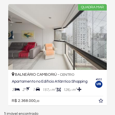
QUADRA MAR
BALNEÁRIO CAMBORIÚ -
CENTRO
#903
Apartamento no Edifício Atlântico Shopping
3
2
1
157,
m²
126,
m²
0
0
R$ 2.368.000,
00
1
imóvel encontrado