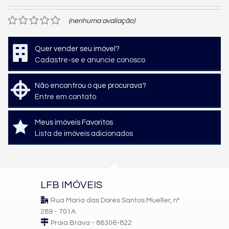
(nenhuma avaliação)
Quer vender seu imóvel?
Cadastre-se e anuncie conosco
Não encontrou o que procurava?
Entre em contato
Meus imóveis Favoritos
Lista de imóveis adicionados
LFB IMÓVEIS
Rua Maria das Dores Santos Mueller, nº
289 - 701A
Praia Brava - 88306-822