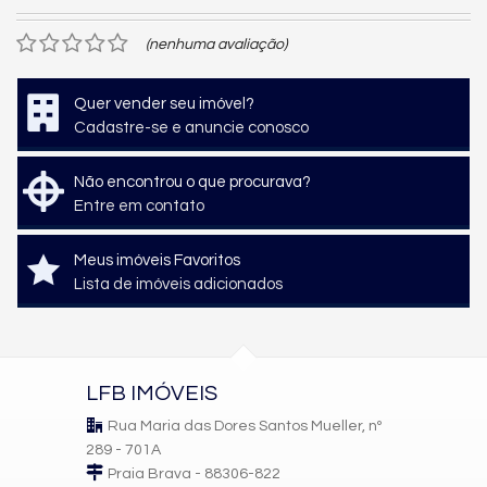
(nenhuma avaliação)
Quer vender seu imóvel?
Cadastre-se e anuncie conosco
Não encontrou o que procurava?
Entre em contato
Meus imóveis Favoritos
Lista de imóveis adicionados
LFB IMÓVEIS
Rua Maria das Dores Santos Mueller, nº
289 - 701A
Praia Brava - 88306-822