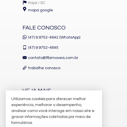
Itajaí /
SC
mapa google
FALE CONOSCO
(47) 9.9752-4642 (WhatsApp)
(47)
9.9752-4645
contato@lfbimoveis.com.br
trabalhe conosco
VEJA MAIS
Utilizamos
cookies
para oferecer melhor
receba nosso newsletter
experiência, melhorar o desempenho,
indicadores financeiros
analisar como você interage em nosso site e
gravar informações coletadas por meio de
cadastre seu imóvel
formulários.