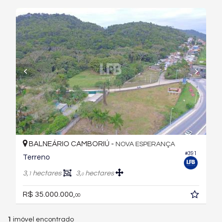
BALNEÁRIO CAMBORIÚ -
NOVA ESPERANÇA
#391
Terreno
3,
hectares
3,
hectares
1
0
R$ 35.000.000,
00
1
imóvel encontrado