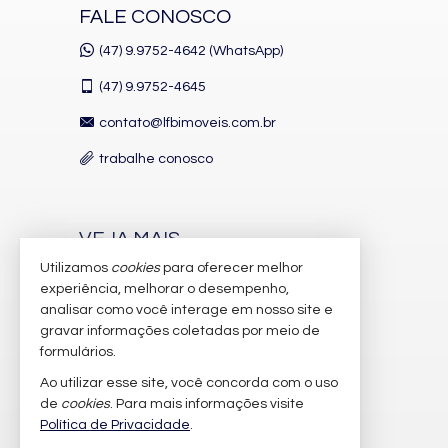
FALE CONOSCO
(47) 9.9752-4642 (WhatsApp)
(47)
9.9752-4645
contato@lfbimoveis.com.br
trabalhe conosco
VEJA MAIS
Utilizamos
cookies
para oferecer melhor
receba nosso newsletter
experiência, melhorar o desempenho,
indicadores financeiros
analisar como você interage em nosso site e
gravar informações coletadas por meio de
cadastre seu imóvel
formulários.
imóveis favoritos
Ao utilizar esse site, você concorda com o uso
de
cookies
. Para mais informações visite
mapa de imóveis
Política de Privacidade
.