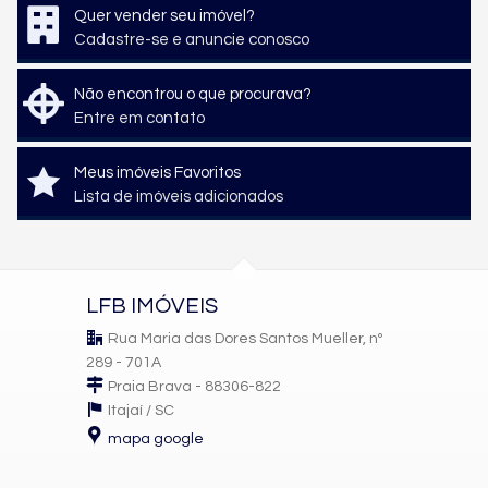
Quer vender seu imóvel?
Cadastre-se e anuncie conosco
Não encontrou o que procurava?
Entre em contato
Meus imóveis Favoritos
Lista de imóveis adicionados
LFB IMÓVEIS
Rua Maria das Dores Santos Mueller, nº
289 - 701A
Praia Brava - 88306-822
Itajaí /
SC
mapa google